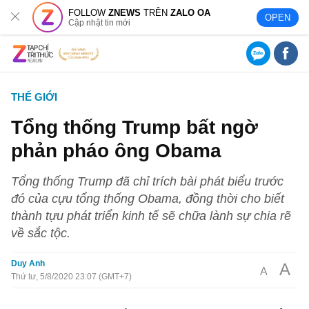
FOLLOW
ZNEWS
TRÊN
ZALO OA
OPEN
Cập nhật tin mới
THẾ GIỚI
Tổng thống Trump bất ngờ
phản pháo ông Obama
Tổng thống Trump đã chỉ trích bài phát biểu trước
đó của cựu tổng thống Obama, đồng thời cho biết
thành tựu phát triển kinh tế sẽ chữa lành sự chia rẽ
về sắc tộc.
Duy Anh
A
A
Thứ tư, 5/8/2020 23:07 (GMT+7)