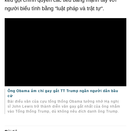
người biểu tình bằng "luật pháp và trật tự".
Ông Obama ám chỉ gay gắt TT Trump ngăn người dân bầu
cử
Bài điếu văn của cựu tổng thống Obama tưởng nhớ Hạ nghị
sĩ John Lewis trở thành diễn văn gay gắt nhất của ông nhắm
vào Tổng thống Trump, dù không nêu đích danh ông Trump.