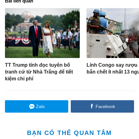
Bài liên quan
TT Trump tính đọc tuyên bố
Lính Congo say rượu
tranh cử từ Nhà Trắng để tiết
bắn chết ít nhất 13 ng
kiệm chi phí
Zalo
Facebook
BẠN CÓ THỂ QUAN TÂM