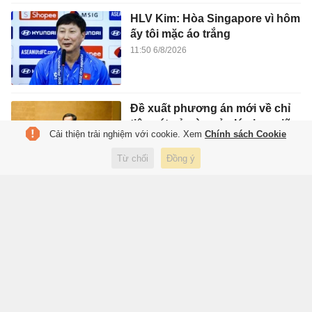
HLV Kim: Hòa Singapore vì hôm
ấy tôi mặc áo trắng
11:50 6/8/2026
Đề xuất phương án mới về chỉ
tiêu xét xử và quản lý giam giữ
Cải thiện trải nghiệm với cookie. Xem
Chính sách Cookie
11:47 6/8/2026
Từ chối
Đồng ý
Giới trẻ Anh bỏ điện thoại, trả
tiền để đi đọc sách
11:35 6/8/2026
Một số cầu thủ Campuchia rời
đội tuyển trước trận gặp Việt