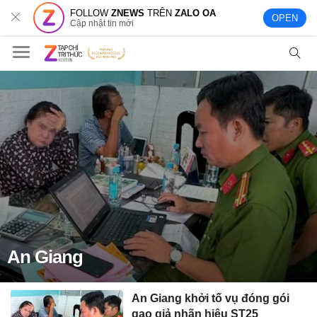
FOLLOW
ZNEWS
TRÊN
ZALO OA
OPEN
Cập nhật tin mới
An Giang
An Giang khởi tố vụ đóng gói
gạo giả nhãn hiệu ST25