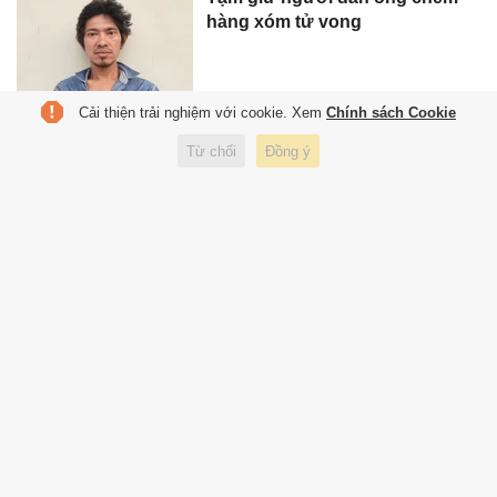
hàng xóm tử vong
Cải thiện trải nghiệm với cookie. Xem
Chính sách Cookie
Triệt phá nhiều đường dây sản
Từ chối
Đồng ý
xuất, buôn bán hàng giả quy mô
lớn
Bắt giữ nhóm người nước
ngoài ra Phú Quốc lừa đảo trực
tuyến
Truy tố 2 lãnh đạo doanh nghiệp
vì chiếm đoạt 7,5 tỷ đồng