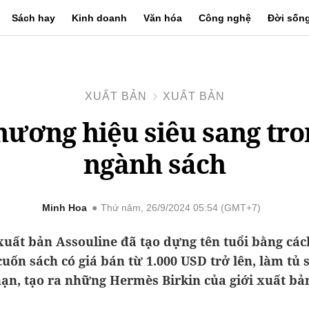
Sách hay
Kinh doanh
Văn hóa
Công nghệ
Đời sốn
XUẤT BẢN
XUẤT BẢN
hương hiệu siêu sang tro
ngành sách
Minh Hoa
Thứ năm, 26/9/2024 05:54 (GMT+7)
uất bản Assouline đã tạo dựng tên tuổi bằng cá
uốn sách có giá bán từ 1.000 USD trở lên, làm tủ s
ạn, tạo ra những Hermès Birkin của giới xuất bả