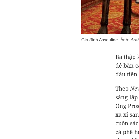
Gia đình Assouline. Ảnh:
Ara
Ba thập 
để bàn c
đầu tiên
Theo
New
sáng lập
Ông Pros
xa xỉ sẵ
cuốn sác
cà phê h