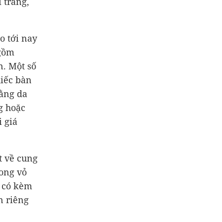
 trang,
o tới nay
 gồm
n. Một số
hiếc bàn
ằng da
g hoặc
 giá
t về cung
rong vỏ
, có kèm
n riêng