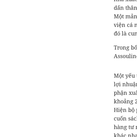
dấn thân
Một mảng
viện cá 
đó là cu
Trong bố
Assoulin
Một yếu 
lợi nhuậ
phận xuấ
khoảng 2
Hiện bộ
cuốn sác
hàng tư 
khác nha