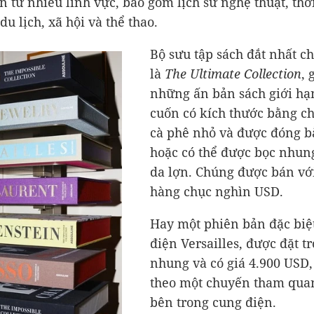
 từ nhiều lĩnh vực, bao gồm lịch sử nghệ thuật, thời
 du lịch, xã hội và thể thao.
Bộ sưu tập sách đắt nhất ch
là
The Ultimate Collection
,
những ấn bản sách giới hạ
cuốn có kích thước bằng c
cà phê nhỏ và được đóng b
hoặc có thể được bọc nhun
da lợn. Chúng được bán với
hàng chục nghìn USD.
Hay một phiên bản đặc biệ
điện Versailles, được đặt t
nhung và có giá
4.900 USD
theo một chuyến tham qua
bên trong cung điện.