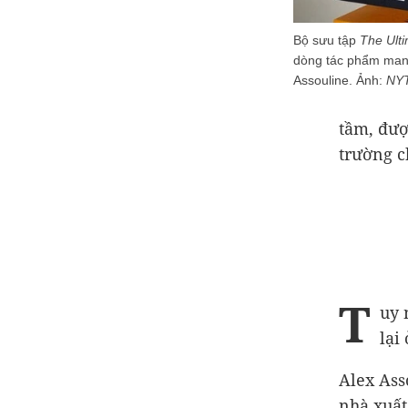
Bộ sưu tập
The Ulti
dòng tác phẩm mang
Assouline. Ảnh:
NYT
tầm, đượ
trường c
T
uy 
lại
Alex Ass
nhà xuất