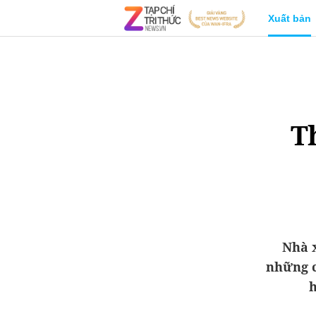
Xuất bản
T
Nhà x
những c
h