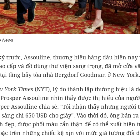
b New
s
kỷ trước, Assouline, thương hiệu hàng đầu hiện nay 
ao cấp và đồ dùng thư viện sang trọng, đã mở cửa 
 tại tầng bảy tòa nhà Bergdorf Goodman ở New York
 York Times
(NYT), lý do thành lập thương hiệu là 
 Prosper Assouline nhìn thấy được thị hiếu của ngườ
per Assouline chia sẻ: "Tôi nhận thấy những người 
n sàng chi
650 USD
cho giày". Vào thời đó, ông bán r
h đẹp, được phối màu cẩn thận để có thể xuất hiện 
oặc trên những chiếc kệ xịn với mức giá tương đối d