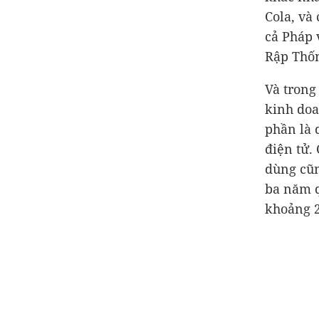
Cola, và
cả Pháp 
Rập Thốn
Và trong
kinh doa
phần là 
điện tử. 
dùng cũn
ba năm q
khoảng 