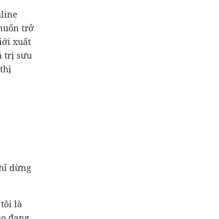
line
muốn trở
ới xuất
 trị sưu
thị
hỉ dừng
tôi là
họ đang