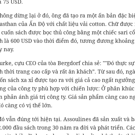
ến
75 USD
.
ông dừng lại ở đó, ông đã tạo ra một ấn bản đặc biệ
asthan của Ấn Độ với chất liệu vải cotton. Chữ được 
ả cuốn sách được bọc thủ công bằng một chiếc sari cổ
h là
600 USD
vào thời điểm đó, tương đương khoản
 nay.
urke, cựu CEO của tòa Bergdorf chia sẻ: ""Đó thực sự
h thời trang cao cấp và rất ăn khách”. Từ sau đó, ng
ốn sách xa xỉ được tạo ra với giá cả cao ngất ngưởng
ng của công ty phù hợp với chiến lược: Ở phân khúc
 phản ánh giá trị công ty. Giá sản phẩm càng cao ng
ó càng có vị thế lớn.
đó vẫn đúng tới hiện tại. Assoulines đã sản xuất và 
.000 đầu sách trong 30 năm ra đời và phát triển. Các