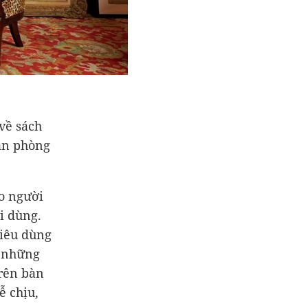
về sách
văn phòng
.
do người
i dùng.
tiêu dùng
a những
trên bàn
ễ chịu,