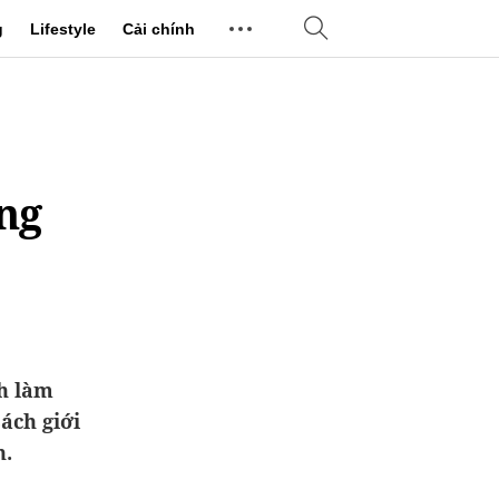
g
Lifestyle
Cải chính
ng
ch làm
ách giới
n.