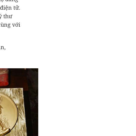
điện tử.
ý thư
cùng với
ăn,