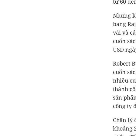
từ 60 đ
Nhưng kh
bang Raj
vải và c
cuốn sác
USD
ngày
Robert B
cuốn sác
nhiều cu
thành cô
sản phẩm
công ty đ
Chân lý 
khoảng 2