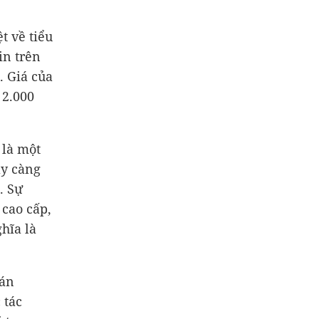
t về tiểu
in trên
. Giá của
g
2.000
 là một
ày càng
. Sự
 cao cấp,
hĩa là
bán
 tác