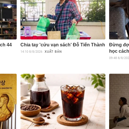
ch 44
Chia tay 'cửu vạn sách' Đỗ Tiến Thành
Đừng đợi
học cách
14:10
8/8/2026
XUẤT BẢN
09:48
8/8/20