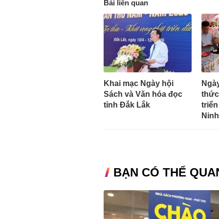
Bài liên quan
Khai mạc Ngày hội
Ngày
Sách và Văn hóa đọc
thức
tỉnh Đắk Lắk
triể
Ninh
BẠN CÓ THỂ QUA