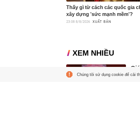
Thấy gì từ cách các quốc gia 
xây dựng 'sức mạnh mềm'?
23:08
8/8/2026
XUẤT BẢN
XEM NHIỀU
Giá
Chúng tôi sử dụng cookie để cải t
Hải
12:21
Vàng
cao 
thấp 
Mi 
tra
11:24
Mi Hồ