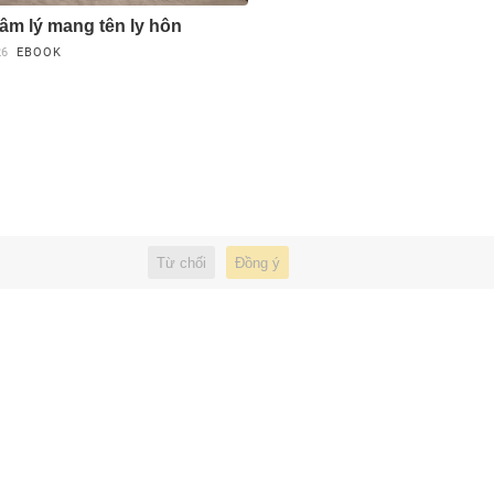
âm lý mang tên ly hôn
26
EBOOK
Từ chối
Đồng ý