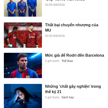
00:06 8/8/2026
Thất bại chuyển nhượng của
MU
00:00 8/8/2026
Mức giá để Rodri đến Barcelona
5 giờ trước
Thể thao
Những ‘chất gây nghiện’ trong
thế kỷ 21
5 giờ trước
Sách hay