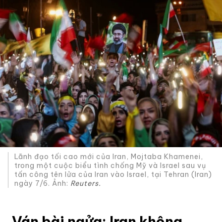
Lãnh đạo tối cao mới của Iran, Mojtaba Khamenei,
trong một cuộc biểu tình chống Mỹ và Israel sau vụ
tấn công tên lửa của Iran vào Israel, tại Tehran (Iran)
ngày 7/6. Ảnh:
Reuters.
Ván bài ngửa: Iran không