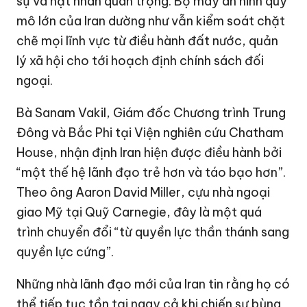
sự và hạt nhân quan trọng. Bộ máy an ninh quy
mô lớn của Iran dường như vẫn kiểm soát chặt
chẽ mọi lĩnh vực từ điều hành đất nước, quản
lý xã hội cho tới hoạch định chính sách đối
ngoại.
Bà Sanam Vakil, Giám đốc Chương trình
Trung
Đông
và Bắc Phi tại Viện nghiên cứu Chatham
House, nhận định Iran hiện được điều hành bởi
“một thế hệ lãnh đạo trẻ hơn và táo bạo hơn”.
Theo ông Aaron David Miller, cựu nhà ngoại
giao Mỹ tại Quỹ Carnegie, đây là một quá
trình chuyển đổi “từ quyền lực thần thánh sang
quyền lực cứng”.
Những nhà lãnh đạo mới của Iran tin rằng họ có
thể tiếp tục tồn tại ngay cả khi chiến sự bùng