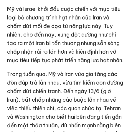
Mỹ và Israel khởi đầu cuộc chiến với mục tiêu
loại bỏ chương trình hạt nhân của Iran và
chấm dứt mối đe dọa từ năng lực này. Tuy
nhiên, cho đến nay, xung đột dường như chỉ
tạo ra một Iran bị tổn thương nhưng sẵn sàng
chấp nhận rủi ro lớn hơn và kiên định hơn với
mục tiêu tiếp tục phát triển năng lực hạt nhân.
Trong tuần qua, Mỹ và Iran vừa gia tăng các
đòn đáp trả lẫn nhau, vừa tìm kiếm con đường
chấm dứt chiến tranh. Đến ngày 13/6 (giờ
Iran), bất chấp những cáo buộc lẫn nhau về
việc thiếu thiện chí, các quan chức tại Tehran
và Washington cho biết hai bên đang tiến gần
đến một thỏa thuận, dù nhấn mạnh rằng biên