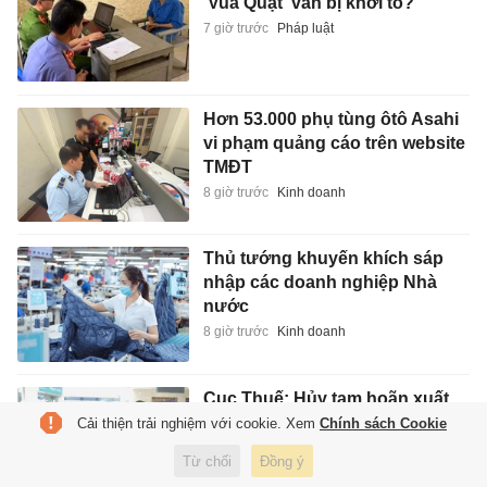
'Vua Quạt' vẫn bị khởi tố?
7 giờ trước
Pháp luật
Hơn 53.000 phụ tùng ôtô Asahi
vi phạm quảng cáo trên website
TMĐT
8 giờ trước
Kinh doanh
Thủ tướng khuyến khích sáp
nhập các doanh nghiệp Nhà
nước
8 giờ trước
Kinh doanh
Cục Thuế: Hủy tạm hoãn xuất
cảnh ngay khi người nộp thuế
Cải thiện trải nghiệm với cookie. Xem
Chính sách Cookie
đủ điều kiện
Từ chối
Đồng ý
8 giờ trước
Kinh doanh