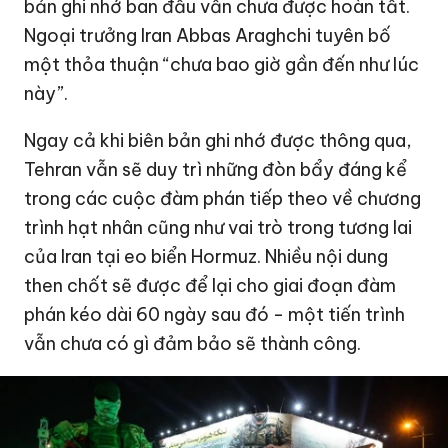
bản ghi nhớ ban đầu vẫn chưa được hoàn tất.
Ngoại trưởng Iran Abbas Araghchi tuyên bố
một thỏa thuận “chưa bao giờ gần đến như lúc
này”.
Ngay cả khi biên bản ghi nhớ được thông qua,
Tehran vẫn sẽ duy trì những đòn bẩy đáng kể
trong các cuộc đàm phán tiếp theo về chương
trình hạt nhân cũng như vai trò trong tương lai
của Iran tại eo biển Hormuz. Nhiều nội dung
then chốt sẽ được để lại cho giai đoạn đàm
phán kéo dài 60 ngày sau đó - một tiến trình
vẫn chưa có gì đảm bảo sẽ thành công.