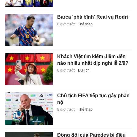
Barca 'phá bĩnh' Real vụ Rodri
8 giờ trước
Thể thao
Khách Việt tìm kiếm điểm đến
nào nhiều nhất dịp nghỉ lễ 2/9?
8 giờ trước
Du lịch
Chủ tịch FIFA tiếp tục gây phẫn
nộ
8 giờ trước
Thể thao
Đồng đội của Paredes bị điều