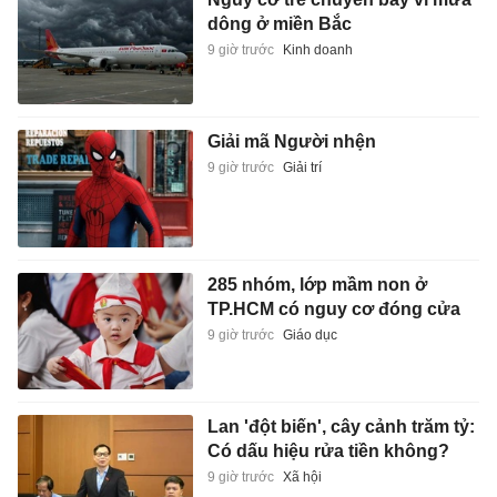
dông ở miền Bắc
9 giờ trước
Kinh doanh
Giải mã Người nhện
9 giờ trước
Giải trí
285 nhóm, lớp mầm non ở
TP.HCM có nguy cơ đóng cửa
9 giờ trước
Giáo dục
Lan 'đột biến', cây cảnh trăm tỷ:
Có dấu hiệu rửa tiền không?
9 giờ trước
Xã hội