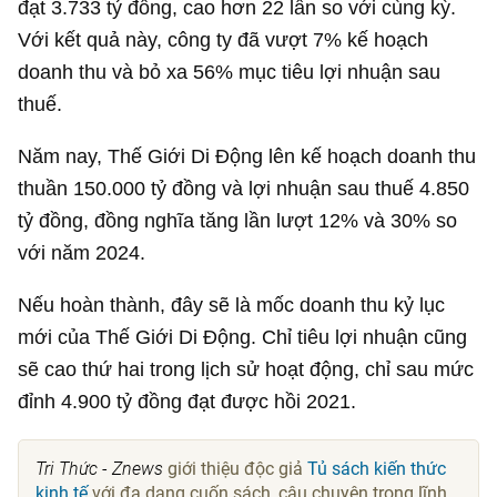
đạt
3.733 tỷ đồng
, cao hơn 22 lần so với cùng kỳ.
Với kết quả này, công ty đã vượt 7% kế hoạch
doanh thu và bỏ xa 56% mục tiêu lợi nhuận sau
thuế.
Năm nay, Thế Giới Di Động lên kế hoạch doanh thu
thuần
150.000 tỷ đồng
và lợi nhuận sau thuế
4.850
tỷ đồng
, đồng nghĩa tăng lần lượt 12% và 30% so
với năm 2024.
Nếu hoàn thành, đây sẽ là mốc doanh thu kỷ lục
mới của Thế Giới Di Động. Chỉ tiêu lợi nhuận cũng
sẽ cao thứ hai trong lịch sử hoạt động, chỉ sau mức
đỉnh
4.900 tỷ đồng
đạt được hồi 2021.
Tri Thức - Znews
giới thiệu độc giả
Tủ sách kiến thức
kinh tế
với đa dạng cuốn sách, câu chuyện trong lĩnh