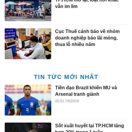
vẫn im lìm
Cục Thuế cảnh báo về nhóm
doanh nghiệp báo lãi mỏng,
thua lỗ nhiều năm
TIN TỨC MỚI NHẤT
Tiền đạo Brazil khiến MU và
Arsenal tranh giành
00:01 7/8/2026
Sốt xuất huyết tại TP.HCM tăng