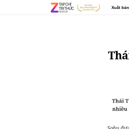
Xuất bản
Thá
Thái T
nhiều 
Sohu
đưa