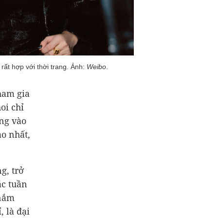
rất hợp với thời trang. Ảnh:
Weibo
.
ham gia
oi chỉ
ng vào
ao nhất,
g, trở
ác tuần
 nắm
 là đại