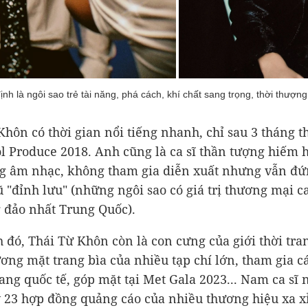
h là ngôi sao trẻ tài năng, phá cách, khí chất sang trọng, thời thượng 
Khôn có thời gian nổi tiếng nhanh, chỉ sau 3 tháng t
l Produce 2018. Anh cũng là ca sĩ thần tượng hiếm h
g âm nhạc, không tham gia diễn xuất nhưng vẫn đứ
 "đỉnh lưu" (những ngôi sao có giá trị thương mại c
 đảo nhất Trung Quốc).
 đó, Thái Từ Khôn còn là con cưng của giới thời tran
ơng mặt trang bìa của nhiều tạp chí lớn, tham gia c
trang quốc tế, góp mặt tại Met Gala 2023... Nam ca sĩ
y 23 hợp đồng quảng cáo của nhiều thương hiệu xa xỉ,