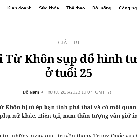
Kinh doanh
Sức khỏe
Thể thao
Đời sống
Công ng
GIẢI TRÍ
i Từ Khôn sụp đổ hình t
ở tuổi 25
Đồ Nam
Thứ tư, 28/6/2023 19:07 (GMT+7)
ừ Khôn bị tố ép bạn tình phá thai và có mối quan
phụ nữ khác. Hiện tại, nam thần tượng vẫn giữ i
 tin những ngày qua, truyền thông Trung Quốc và 