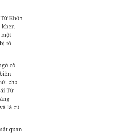
i Từ Khôn
c khen
h một
bị tố
ngờ cô
 biện
hời cho
hái Từ
háng
và là cú
 mật quan