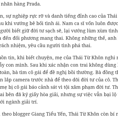
 nhãn hàng Prada.
n, sự nghiệp rực rỡ và danh tiếng đỉnh cao của Thá
au khi vướng bê bối tình ái. Nam ca sĩ vốn luôn đượ
người biết giữ đời tư sạch sẽ, lại vướng lùm xùm tìn
 đến đối phương mang thai. Không những thế, anh 
trách nhiệm, yêu cầu người tình phá thai.
ồn tin, khi biết chuyện, mẹ của Thái Từ Khôn nghi 
bẫy con mình. Sau khi xác nhận con trai không dùng
toàn, bà tìm cô gái để đề nghị bồi thường. Bà đồng t
n lắp camera trước nhà để theo dõi đời tư của cô. T
mẹ bị cô gái báo cảnh sát vì tội xâm phạm đời tư. T
ai bên đã ký giấy hòa giải, nhưng sự việc vẫn bại lộ 
ới ngành giải trí.
, theo blogger Giang Tiểu Yến, Thái Từ Khôn còn bí