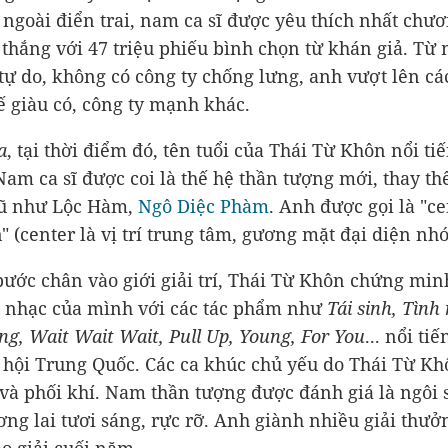
 ngoài điển trai, nam ca sĩ được yêu thích nhất chươ
 thắng với 47 triệu phiếu bình chọn từ khán giả. Từ 
 tự do, không có công ty chống lưng, anh vượt lên cá
hế giàu có, công ty mạnh khác.
a
, tại thời điểm đó, tên tuổi của Thái Từ Khôn nổi t
Nam ca sĩ được coi là thế hệ thần tượng mới, thay t
cũ như Lộc Hàm,
Ngô Diệc Phàm
. Anh được gọi là "ce
" (center là vị trí trung tâm, gương mặt đại diện nh
bước chân vào giới giải trí, Thái Từ Khôn chứng minh
 nhạc của mình với các tác phẩm như
Tái sinh, Tình
ng, Wait Wait Wait, Pull Up, Young, For You
... nổi ti
hội Trung Quốc. Các ca khúc chủ yếu do Thái Từ Kh
 và phối khí. Nam thần tượng được đánh giá là ngôi 
ơng lai tươi sáng, rực rỡ. Anh giành nhiều giải thưở