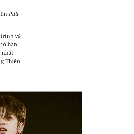
Khôn
Pull
 trình và
 có bạn
t nhất
ng Thiên