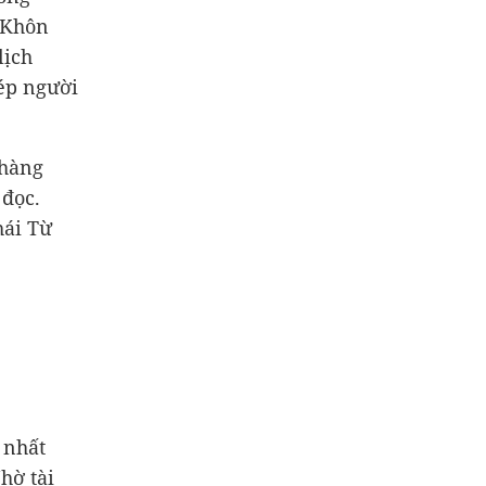
 Khôn
lịch
 ép người
 hàng
 đọc.
hái Từ
 nhất
hờ tài