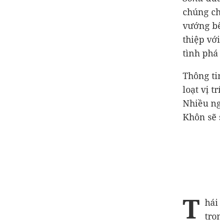
chúng ch
vướng bê
thiệp vớ
tình phá 
Thông ti
loạt vị 
Nhiều ng
Khôn sẽ 
T
hái
tro