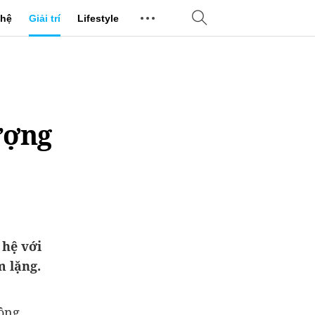
hệ
Giải trí
Lifestyle
ượng
 hệ với
m lặng.
công