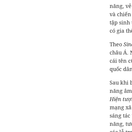
năng, vẻ
và chiến
tập sinh
có gia t
Theo
Sin
châu Á. 
cái tên 
quốc dân
Sau khi 
năng âm
Hiện tượ
mạng xã 
sáng tác
năng, tư