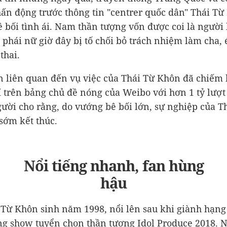
ấn động trước thông tin "centrer quốc dân" Thái Từ
 bối tình ái. Nam thần tượng vốn được coi là người 
i phái nữ giờ đây bị tố chối bỏ trách nhiệm làm cha,
thai.
n liên quan đến vụ việc của Thái Từ Khôn đã chiếm
trí trên bảng chủ đề nóng của Weibo với hơn 1 tỷ lượt
ười cho rằng, do vướng bê bối lớn, sự nghiệp của T
sớm kết thúc.
Nổi tiếng nhanh, fan hùng
hậu
 Từ Khôn sinh năm 1998, nổi lên sau khi giành hạng
ng show tuyển chọn thần tượng Idol Produce 2018. N