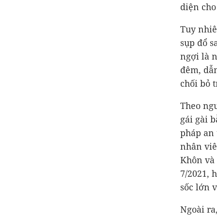
diện cho
Tuy nhiê
sụp đổ s
ngợi là 
đêm, dẫn
chối bỏ 
Theo ngu
gái gài 
pháp an 
nhân viê
Khôn và 
7/2021, h
sốc lớn v
Ngoài ra