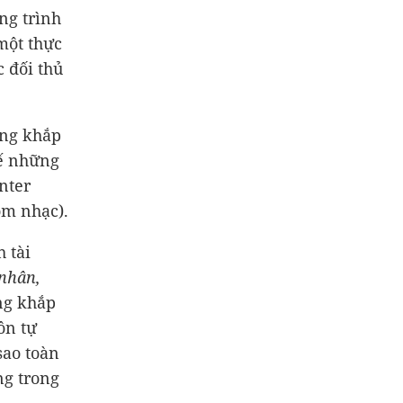
ng trình
một thực
c đối thủ
iếng khắp
hế những
nter
óm nhạc).
 tài
 nhân,
ếng khắp
ôn tự
sao toàn
ng trong