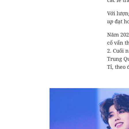
các lễ tr
Với lượn
up
đạt hơ
Năm 2020
cố vấn t
2. Cuối 
Trung Qu
Tỉ, theo