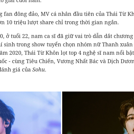
ao giải cuối năm.
g fan đông đảo, MV cá nhân đầu tiên của Thái Từ 
n 10 triệu lượt share chỉ trong thời gian ngắn.
, ở tuổi 22, nam ca sĩ đã giữ vai trò dẫn dắt chương
hí sinh trong show tuyển chọn nhóm nữ Thanh xuân
năm 2020, Thái Từ Khôn lọt top 4 nghệ sĩ nam nổi bậ
ốc - cùng Tiêu Chiến, Vương Nhất Bác và Dịch Dươ
 đánh giá của
Sohu
.