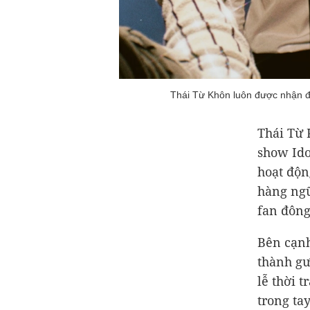
Thái Từ Khôn luôn được nhận địn
Thái Từ 
show Ido
hoạt độn
hàng ngũ
fan đông
Bên cạnh
thành gư
lễ thời 
trong ta