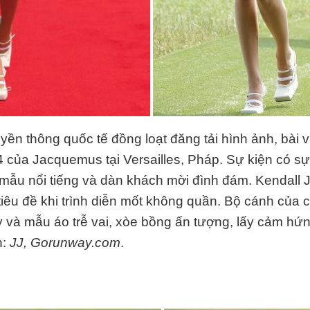
uyền thông quốc tế đồng loạt đăng tải hình ảnh, bài 
của Jacquemus tại Versailles, Pháp. Sự kiện có s
ẫu nổi tiếng và dàn khách mời đình đám. Kendall 
t tiêu đề khi trình diễn mốt không quần. Bộ cánh của 
y và mẫu áo trễ vai, xòe bồng ấn tượng, lấy cảm hứ
h:
JJ, Gorunway.com
.