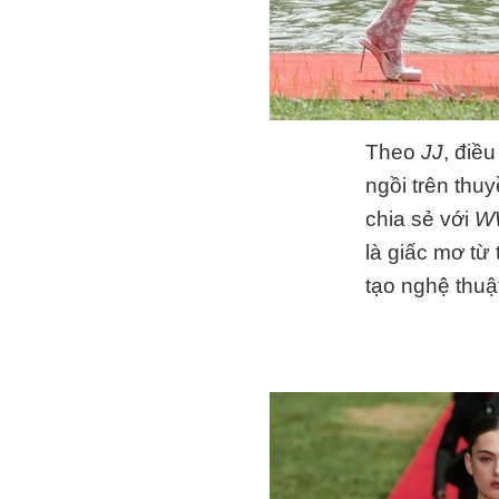
Theo
JJ
, điề
ngồi trên thu
chia sẻ với
W
là giấc mơ từ
tạo nghệ thuậ