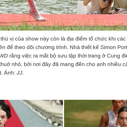
u thú vị của show này còn là địa điểm tổ chức khi cá
yền để theo dõi chương trình. Nhà thiết kế Simon P
WD
rằng việc ra mắt bộ sưu tập thời trang ở Cung đi
 thuở nhỏ, bởi nơi đây đã mang đến cho anh nhiều
t. Ảnh:
JJ.