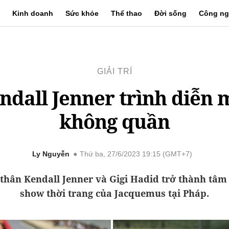
Kinh doanh
Sức khỏe
Thể thao
Đời sống
Công ng
GIẢI TRÍ
ndall Jenner trình diễn 
không quần
Ly Nguyễn
Thứ ba, 27/6/2023 19:15 (GMT+7)
thân Kendall Jenner và Gigi Hadid trở thành tâm
show thời trang của Jacquemus tại Pháp.