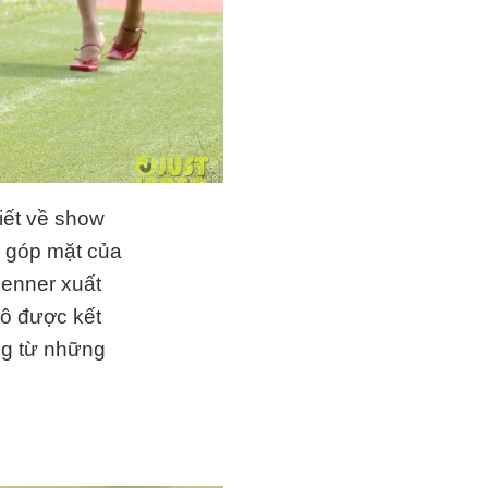
viết về show
ự góp mặt của
Jenner xuất
cô được kết
ng từ những