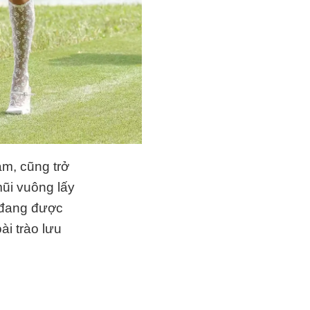
ảm, cũng trở
mũi vuông lấy
 đang được
i trào lưu