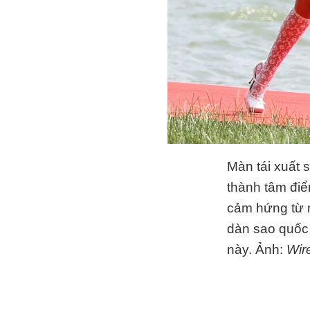
Màn tái xuất s
thành tâm điể
cảm hứng từ m
dàn sao quốc 
này. Ảnh:
Wir