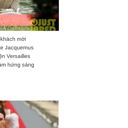
c khách mời
orte Jacquemus
ện Versailles
 cảm hứng sáng