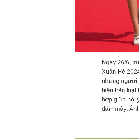
Ngày 26/6, tr
Xuân Hè 2024 
những người m
hiện trên loạ
hợp giữa nội 
đám mây. Ản