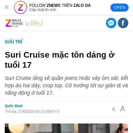
FOLLOW
ZNEWS
TRÊN
ZALO OA
OPEN
Cập nhật tin mới
GIẢI TRÍ
Suri Cruise mặc tôn dáng ở
tuổi 17
Suri Cruise lăng xê quần jeans hoặc váy ôm sát, kết
hợp áo hai dây, crop top. Cô hướng tới sự giản dị và
năng động ở tuổi 17.
Quốc Minh
A
A
Thứ ba, 27/6/2023 06:15 (GMT+7)