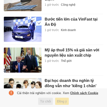
1 giờ trước
Công nghệ
Bước tiến lớn của VinFast tại
Ấn Độ
1 giờ trước
Kinh doanh
Mỹ áp thuế 15% và giá sàn với
nguyên liệu sản xuất chip
1 giờ trước
Thế giới
Đại học doanh thu nghìn tỷ
đồng vẫn như 'kiềng 1 chân'
1 giờ trước
Giáo dục
Cải thiện trải nghiệm với cookie. Xem
Chính sách Cookie
Từ chối
Đồng ý