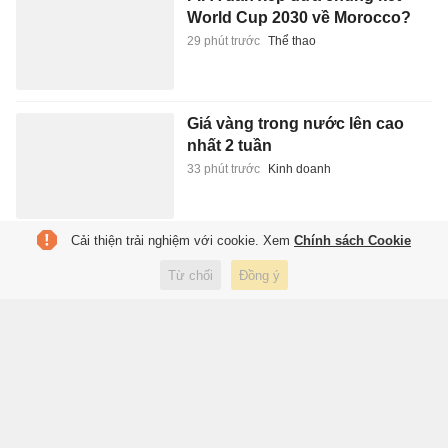
World Cup 2030 về Morocco?
29 phút trước
Thể thao
Giá vàng trong nước lên cao
nhất 2 tuần
33 phút trước
Kinh doanh
Cải thiện trải nghiệm với cookie. Xem
Chính sách Cookie
Bão số 3 ra khỏi Biển Đông, 8
tỉnh miền Bắc nguy cơ lũ quét,
Từ chối
Đồng ý
sạt lở
35 phút trước
Xã hội
Tỷ phú sắp Hàn Quốc đón tin
vui từ Arsenal, Liverpool
35 phút trước
Thể thao