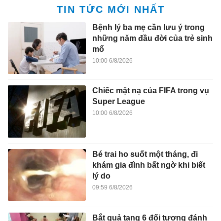
TIN TỨC MỚI NHẤT
Bệnh lý ba mẹ cần lưu ý trong
những năm đầu đời của trẻ sinh
mổ
10:00 6/8/2026
Chiếc mặt nạ của FIFA trong vụ
Super League
10:00 6/8/2026
Bé trai ho suốt một tháng, đi
khám gia đình bất ngờ khi biết
lý do
09:59 6/8/2026
Bắt quả tang 6 đối tượng đánh