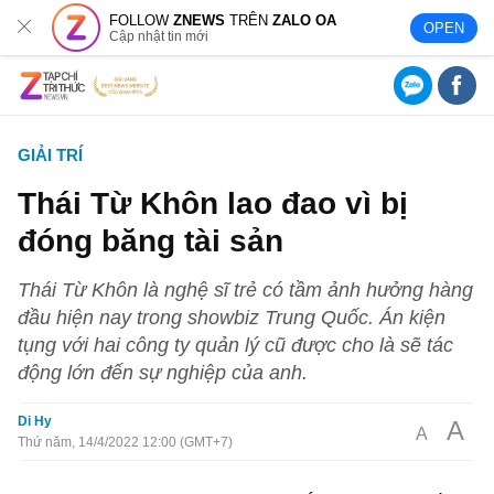
FOLLOW
ZNEWS
TRÊN
ZALO OA
OPEN
Cập nhật tin mới
GIẢI TRÍ
Thái Từ Khôn lao đao vì bị
đóng băng tài sản
Thái Từ Khôn là nghệ sĩ trẻ có tầm ảnh hưởng hàng
đầu hiện nay trong showbiz Trung Quốc. Án kiện
tụng với hai công ty quản lý cũ được cho là sẽ tác
động lớn đến sự nghiệp của anh.
Di Hy
A
A
Thứ năm, 14/4/2022 12:00 (GMT+7)