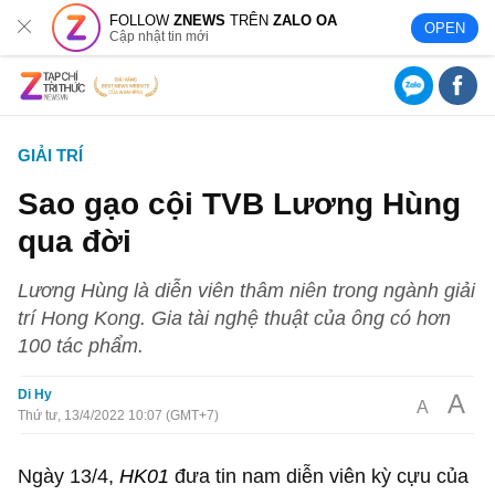
FOLLOW
ZNEWS
TRÊN
ZALO OA
OPEN
Cập nhật tin mới
GIẢI TRÍ
Sao gạo cội TVB Lương Hùng
qua đời
Lương Hùng là diễn viên thâm niên trong ngành giải
trí Hong Kong. Gia tài nghệ thuật của ông có hơn
100 tác phẩm.
Di Hy
A
A
Thứ tư, 13/4/2022 10:07 (GMT+7)
Ngày 13/4,
HK01
đưa tin nam diễn viên kỳ cựu của