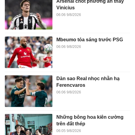
Arsenal chốt phương án thay
Vinicius
06:06 9/8/2026
Mbeumo tỏa sáng trước PSG
06:06 9/8/2026
Dàn sao Real nhọc nhằn hạ
Ferencvaros
06:06 9/8/2026
Những bông hoa kiên cường
trên đất thép
06:05 9/8/2026