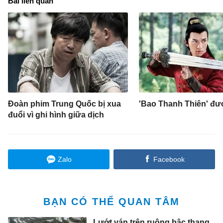
Bài liên quan
Đoàn phim Trung Quốc bị xua
'Bao Thanh Thiên' đượ
đuổi vì ghi hình giữa dịch
Zalo
Facebook
BẠN CÓ THỂ QUAN TÂM
Lướt ván trên ruộng bậc thang