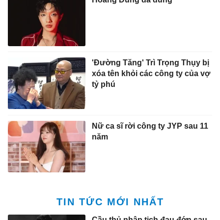
'Đường Tăng' Trì Trọng Thụy bị
xóa tên khỏi các công ty của vợ
tỷ phú
Nữ ca sĩ rời công ty JYP sau 11
năm
TIN TỨC MỚI NHẤT
Cầu thủ nhập tịch đau đớn sau