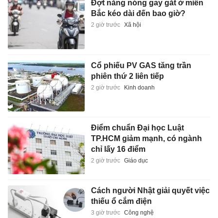
Đợt nắng nóng gay gắt ở miền
Bắc kéo dài đến bao giờ?
2 giờ trước
Xã hội
Cổ phiếu PV GAS tăng trần
phiên thứ 2 liên tiếp
2 giờ trước
Kinh doanh
Điểm chuẩn Đại học Luật
TP.HCM giảm mạnh, có ngành
chỉ lấy 16 điểm
2 giờ trước
Giáo dục
Cách người Nhật giải quyết việc
thiếu ổ cắm điện
3 giờ trước
Công nghệ