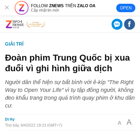
FOLLOW
ZNEWS
TRÊN
ZALO OA
OPEN
Cập nhật tin mới
GIẢI TRÍ
Đoàn phim Trung Quốc bị xua
đuổi vì ghi hình giữa dịch
Người dân thể hiện sự bất bình với ê-kíp "The Right
Way to Open Your Life" vì tụ tập đông người, không
đeo khẩu trang trong quá trình quay phim ở khu dân
cư.
Di Hy
A
A
Thứ bảy, 9/4/2022 19:23 (GMT+7)