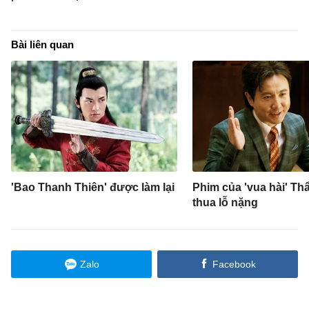
Bài liên quan
'Bao Thanh Thiên' được làm lại
Phim của 'vua hài' T
thua lỗ nặng
Zalo
Facebook