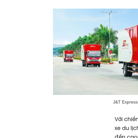
J&T Express 
Với chiế
xe du lị
đến cao 