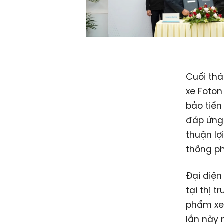
Cuối thá
xe Foton
bảo tiến
đáp ứng 
thuận lợ
thống ph
Đại diện
tại thị 
phẩm xe 
lần này 