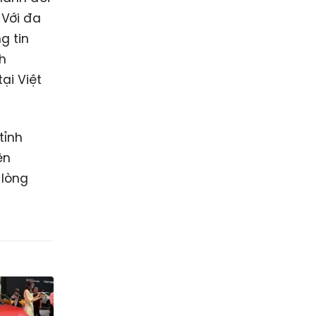
 Với đa
g tin
h
ại Việt
tỉnh
ên
 lòng