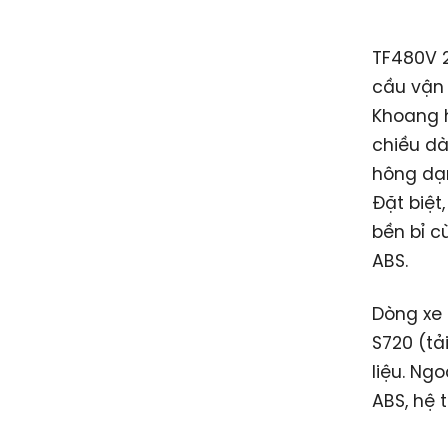
TF480V 2
cầu vận 
Khoang h
chiều dà
hông dạn
Đặt biệt
bền bỉ c
ABS.
Dòng xe t
S720 (tả
liệu. Ng
ABS, hệ 