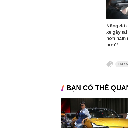
Nồng độ c
xe gây ta
hơn nam d
hơn?
Thaco
BẠN CÓ THỂ QUA