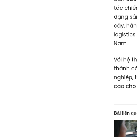
tác chiế
dạng sản
cậy, hãn
logistic
Nam.
Với hệ t
thành c
nghiệp, 
cao cho
Bài liên q