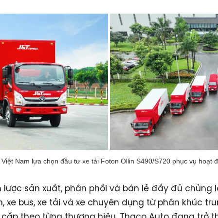
Việt Nam lựa chọn đầu tư xe tải Foton Ollin S490/S720 phục vụ hoạt 
n lược sản xuất, phân phối và bán lẻ đầy đủ chủng l
ch, xe bus, xe tải và xe chuyên dụng từ phân khúc tr
cấp theo từng thương hiệu, Thaco Auto đang trở t