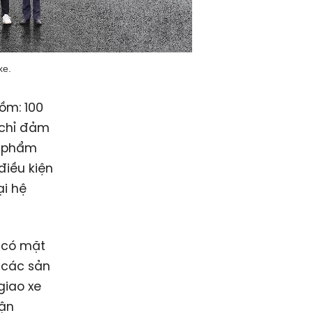
xe.
ồm: 100
 chỉ đảm
n phẩm
điều kiện
ại hệ
u có mặt
n các sản
giao xe
vận