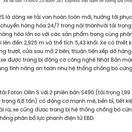
Xe tải van TF480V 2S được J&T Express Việt Nam tin tưởng lựa chọ
S là dòng xe tải van hoàn toàn mới, hướng tới phụ
chuyển hàng hóa 24/7 trong nội thànhvới tải trọng
àng hóa lớn so với các sản phẩm trong cùng phân
i lên đến 2,925 m và thể tích 5,43 khối. Xe có thiết 
g trượt, cửa sau mở 2 bên, thuận tiện xếp dỡ hàng
, xe được trang bị động cơ công nghệ Nhật Bản mạ
ùng tính năng an toàn như hệ thống chống bó cứn
ải Foton Ollin S với 2 phiên bản S490 (tải trọng 1,99
i trọng 6,8 tấn) có động cơ mạnh mẽ, bền bỉ, tiết k
oài ra, xe cũng được trang bị hệ thống chống bó cứ
thống phân bổ lực phanh điện tử EBD.