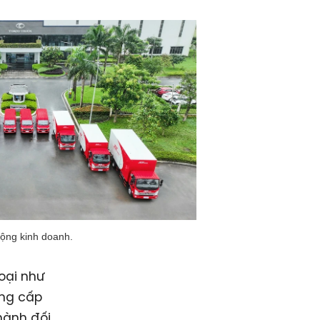
động kinh doanh.
oại như
ung cấp
hành đối