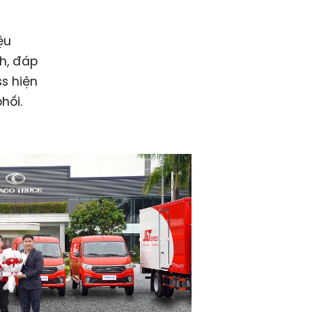
ệu
h, đáp
s hiện
hối.