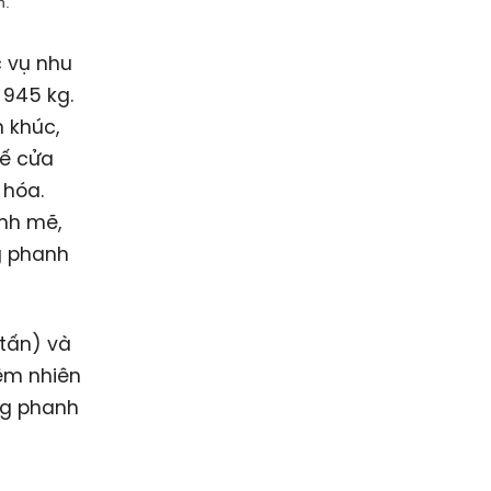
n.
c vụ nhu
 945 kg.
 khúc,
kế cửa
 hóa.
nh mẽ,
g phanh
 tấn) và
iệm nhiên
ng phanh