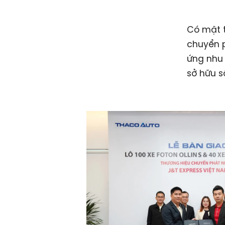
Có mặt t
chuyển p
ứng nhu 
sở hữu s