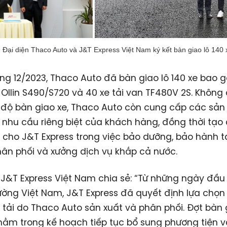
Đại diện Thaco Auto và J&T Express Việt Nam ký kết bàn giao lô 140 
ng 12/2023, Thaco Auto đã bàn giao lô 140 xe bao g
 Ollin S490/S720 và 40 xe tải van TF480V 2S. Không
 độ bàn giao xe, Thaco Auto còn cung cấp các sả
nhu cầu riêng biệt của khách hàng, đồng thời tạo 
i cho J&T Express trong việc bảo dưỡng, bảo hành t
ân phối và xưởng dịch vụ khắp cả nước.
 J&T Express Việt Nam chia sẻ: “Từ những ngày đầ
trường Việt Nam, J&T Express đã quyết định lựa chọ
tải do Thaco Auto sản xuất và phân phối. Đợt bàn 
nằm trong kế hoạch tiếp tục bổ sung phương tiện 