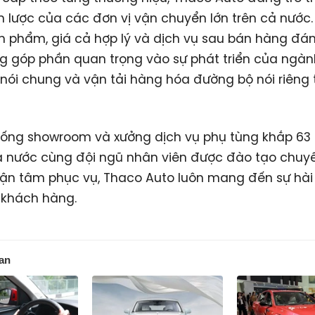
n lược của các đơn vị vận chuyển lớn trên cả nước.
 phẩm, giá cả hợp lý và dịch vụ sau bán hàng đán
g góp phần quan trọng vào sự phát triển của ngàn
s nói chung và vận tải hàng hóa đường bộ nói riêng t
hống showroom và xưởng dịch vụ phụ tùng khắp 63 
ả nước cùng đội ngũ nhân viên được đào tạo chuy
tận tâm phục vụ, Thaco Auto luôn mang đến sự hài
 khách hàng.
uan