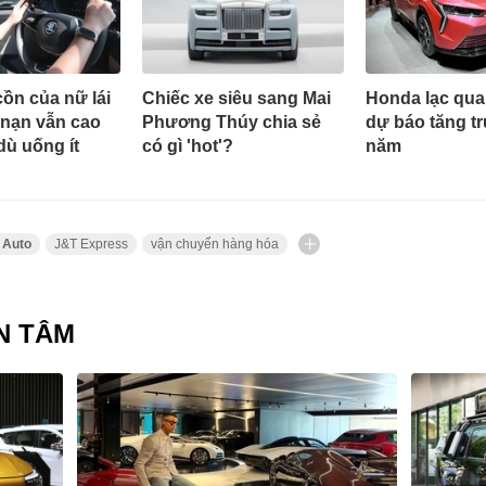
ồn của nữ lái
Chiếc xe siêu sang Mai
Honda lạc qua
i nạn vẫn cao
Phương Thúy chia sẻ
dự báo tăng t
ù uống ít
có gì 'hot'?
năm
 Auto
J&T Express
vận chuyển hàng hóa
N TÂM