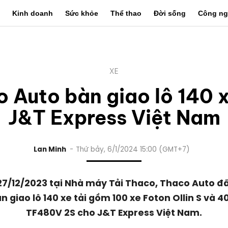
Kinh doanh
Sức khỏe
Thể thao
Đời sống
Công ng
XE
 Auto bàn giao lô 140 
J&T Express Việt Nam
Lan Minh
Thứ bảy, 6/1/2024 15:00 (GMT+7)
7/12/2023 tại Nhà máy Tải Thaco, Thaco Auto đ
n giao lô 140 xe tải gồm 100 xe Foton Ollin S và 4
TF480V 2S cho J&T Express Việt Nam.