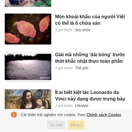
Món khoái khẩu của người Việt
có thể là ổ chứa sán
3 giờ trước
Sức khỏe
Giải mã những 'dải bóng' trước
thời khắc nhật thực toàn phần
4 giờ trước
Thế giới
Ít ai biết kiệt tác Leonardo da
Vinci này đang được trưng bày
4 giờ trước
Lifestyle
Cải thiện trải nghiệm với cookie. Xem
Chính sách Cookie
Từ chối
Đồng ý
Hà Nội xem xét miễn nhiệm