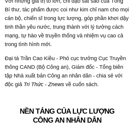
Với những giá trị to lớn, chỉ đạo sát sao của Tổng
Bí thư, tác phẩm được coi như kim chỉ nam cho mọi
cán bộ, chiến sĩ trong lực lượng, góp phần khơi dậy
tinh thần yêu nước, trung thành với lý tưởng cách
mạng, tự hào về truyền thống và nhiệm vụ cao cả
trong tình hình mới.
Đại tá Trần Cao Kiều - Phó cục trưởng Cục Truyền
thông CAND (Bộ Công an), Giám đốc - Tổng biên
tập Nhà xuất bản Công an nhân dân - chia sẻ với
độc giả
Tri Thức - Znews
về cuốn sách.
NỀN TẢNG CỦA LỰC LƯỢNG
CÔNG AN NHÂN DÂN