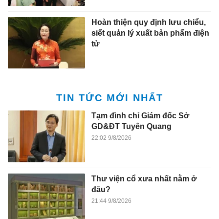
Hoàn thiện quy định lưu chiểu,
siết quản lý xuất bản phẩm điện
tử
TIN TỨC MỚI NHẤT
Tạm đình chỉ Giám đốc Sở
GD&ĐT Tuyên Quang
22:02 9/8/2026
Thư viện cổ xưa nhất nằm ở
đâu?
21:44 9/8/2026