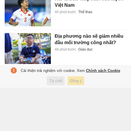
Việt Nam
40 phút trước
Thể thao
Địa phương nào sẽ giảm nhiều
đầu mối trường công nhất?
48 phút trước
Giáo dục
Cải thiện trải nghiệm với cookie. Xem
Chính sách Cookie
7 gia tộc giàu nhất nước Mỹ
Từ chối
Đồng ý
1 giờ trước
Lifestyle
Bó hoa 14 tệ freeship hé lộ sức
mạnh logistics của Trung Quốc
1 giờ trước
Thế giới