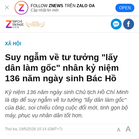
FOLLOW
ZNEWS
TRÊN
ZALO OA
OPEN
Cập nhật tin mới
XÃ HỘI
Suy ngẫm về tư tưởng "lấy
dân làm gốc" nhân kỷ niệm
136 năm ngày sinh Bác Hồ
Kỷ niệm 136 năm ngày sinh Chủ tịch Hồ Chí Minh
là dịp để suy ngẫm về tư tưởng "lấy dân làm gốc"
của Bác, soi chiếu công cuộc đổi mới, tinh gọn bộ
máy, phục vụ nhân dân tốt hơn.
A
A
Thứ ba, 19/5/2026 10:14 (GMT+7)