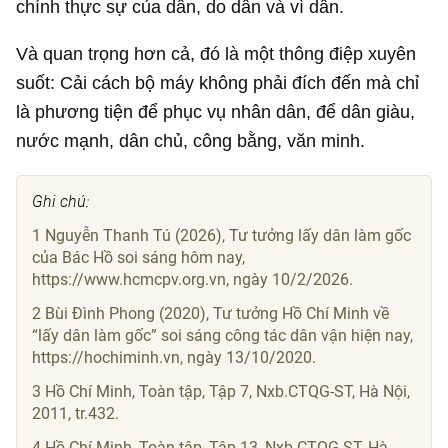
chính thực sự của dân, do dân và vì dân.
Và quan trọng hơn cả, đó là một thông điệp xuyên
suốt: Cải cách bộ máy không phải đích đến mà chỉ
là phương tiện để phục vụ nhân dân, để dân giàu,
nước mạnh, dân chủ, công bằng, văn minh.
Ghi chú:
1 Nguyễn Thanh Tú (2026), Tư tưởng lấy dân làm gốc
của Bác Hồ soi sáng hôm nay,
https://www.hcmcpv.org.vn, ngày 10/2/2026.
2 Bùi Đình Phong (2020), Tư tưởng Hồ Chí Minh về
“lấy dân làm gốc” soi sáng công tác dân vận hiện nay,
https://hochiminh.vn, ngày 13/10/2020.
3 Hồ Chí Minh, Toàn tập, Tập 7, Nxb.CTQG-ST, Hà Nội,
2011, tr.432.
4 Hồ Chí Minh, Toàn tập, Tập 13, Nxb.CTQG-ST, Hà