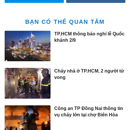
BẠN CÓ THỂ QUAN TÂM
TP.HCM thông báo nghỉ lễ Quốc
khánh 2/9
Cháy nhà ở TP.HCM, 2 người tử
vong
Công an TP Đồng Nai thông tin
vụ cháy lớn tại chợ Biên Hòa