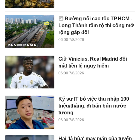
Đường nối cao tốc TP.HCM -
Long Thành rầm rộ thi công mở
rộng gấp đôi
06:00 7/8/2026
Giữ Vinicius, Real Madrid đối
mặt tiền lệ nguy hiểm
06:00 7/8/2026
Kỹ sư IT bỏ việc thu nhập 100
triệu/tháng, đi bán bún nước
tương
06:00 7/8/2026
Hai 'lá bùa' may mắn của tuyển