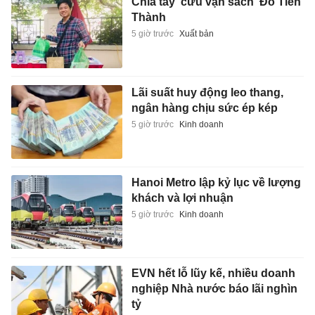
Chia tay 'cửu vạn sách' Đỗ Tiến
Thành
5 giờ trước
Xuất bản
Lãi suất huy động leo thang,
ngân hàng chịu sức ép kép
5 giờ trước
Kinh doanh
Hanoi Metro lập kỷ lục về lượng
khách và lợi nhuận
5 giờ trước
Kinh doanh
EVN hết lỗ lũy kế, nhiều doanh
nghiệp Nhà nước báo lãi nghìn
tỷ