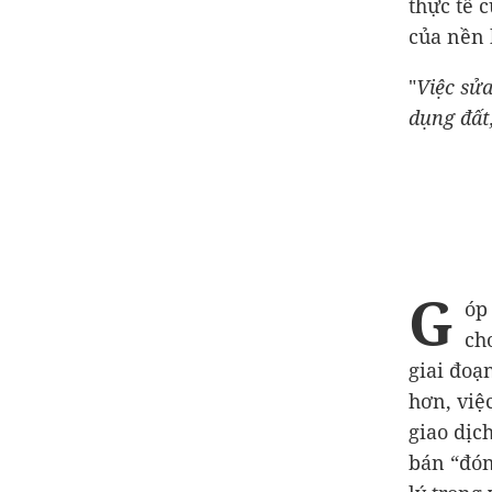
thực tế c
của nền 
"
Việc sửa
dụng đất,
G
óp
ch
giai đoạ
hơn, việ
giao dịc
bán “đón