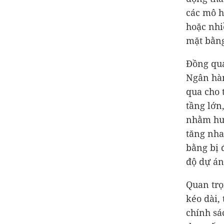
các mô h
hoặc nhi
mặt bằng
Đồng qua
Ngân hàn
qua cho 
tầng lớn
nhằm hưở
tăng nha
bằng bị 
độ dự án
Quan trọ
kéo dài,
chính sá