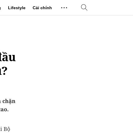
g
Lifestyle
Cải chính
đầu
ù?
n chặn
cao.
i Bộ