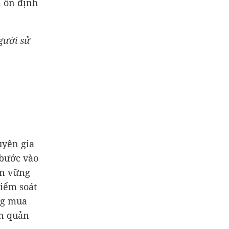
n ổn định
gười sử
uyên gia
 bước vào
ền vững
kiểm soát
ạng mua
an quản