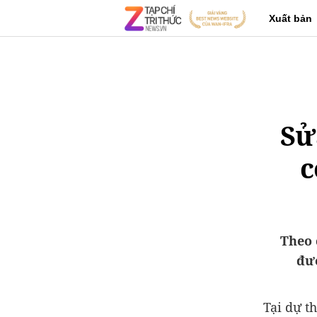
Xuất bản
Sử
c
Theo 
đượ
Tại dự t