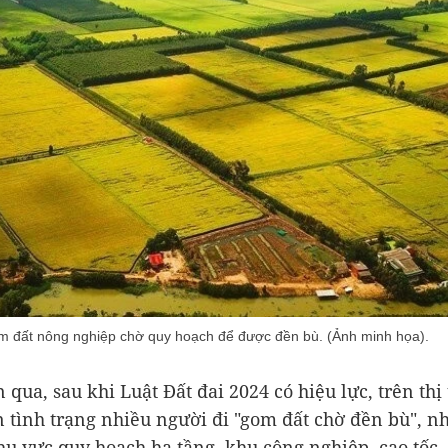
om đất nông nghiệp chờ quy hoạch để được đền bù. (Ảnh minh họa).
 qua, sau khi Luật Đất đai 2024 có hiệu lực, trên thị
n tình trạng nhiều người đi "gom đất chờ đền bù", nh
u vực quy hoạch hạ tầng, khu công nghiệp, cao tốc,