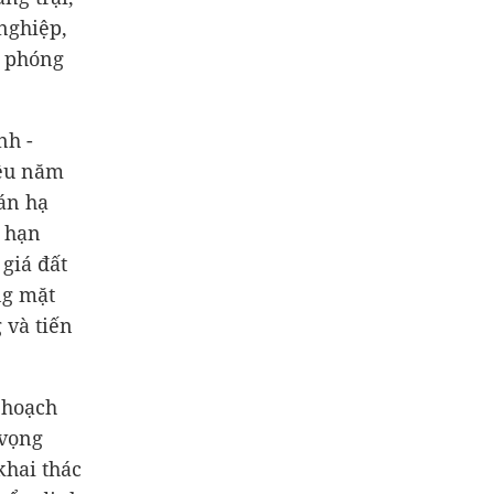
nghiệp,
i phóng
nh -
iều năm
án hạ
n hạn
giá đất
ng mặt
 và tiến
 hoạch
 vọng
khai thác