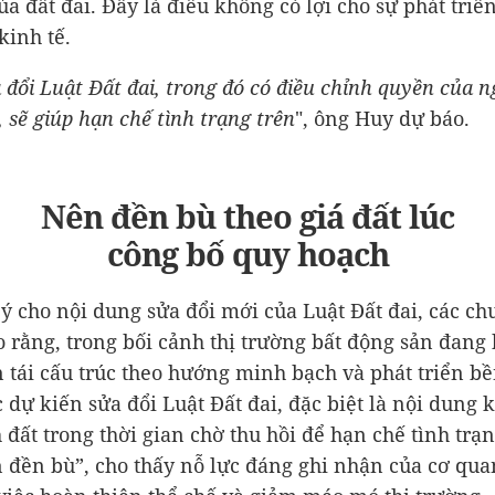
ủa đất đai. Đây là điều không có lợi cho sự phát triể
kinh tế.
 đổi Luật Đất đai, trong đó có điều chỉnh quyền của n
 sẽ giúp hạn chế tình trạng trên
", ông Huy dự báo.
Nên đền bù theo giá đất lúc
công bố quy hoạch
 ý cho nội dung sửa đổi mới của Luật Đất đai, các ch
o rằng, trong bối cảnh thị trường bất động sản đang
n tái cấu trúc theo hướng minh bạch và phát triển b
c dự kiến sửa đổi Luật Đất đai, đặc biệt là nội dung 
h đất trong thời gian chờ thu hồi để hạn chế tình tr
 đền bù”, cho thấy nỗ lực đáng ghi nhận của cơ qu