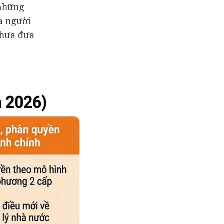
 những
a người
chưa đưa