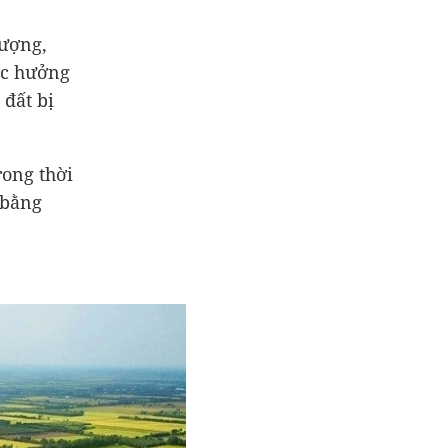
hượng,
ợc hưởng
 đất bị
rong thời
 bằng