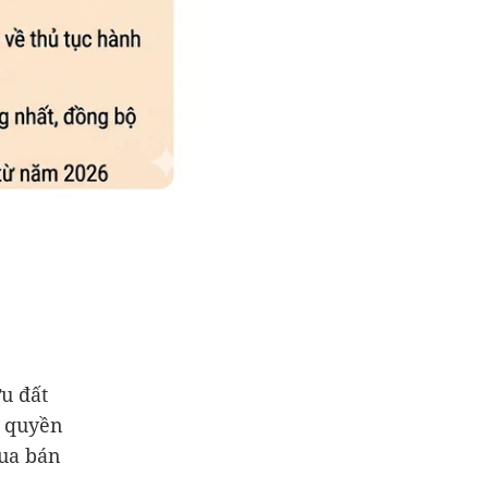
ữu đất
g quyền
mua bán