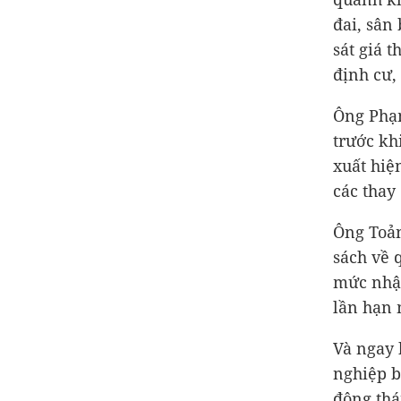
đai, sân 
sát giá 
định cư, 
Ông Phạm
trước kh
xuất hiệ
các thay 
Ông Toản
sách về 
mức nhận
lần hạn 
Và ngay 
nghiệp b
động thá