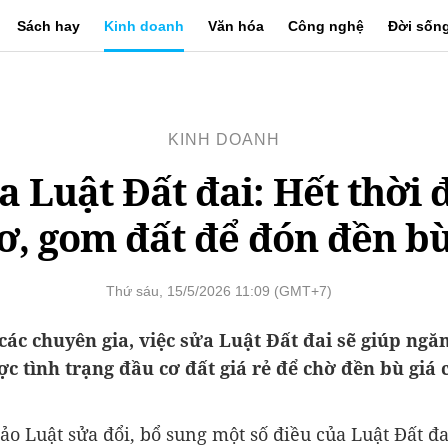
Sách hay
Kinh doanh
Văn hóa
Công nghệ
Đời sốn
KINH DOANH
a Luật Đất đai: Hết thời 
ơ, gom đất để đón đền b
Thứ sáu, 15/5/2026 11:09 (GMT+7)
các chuyên gia, việc sửa Luật Đất đai sẽ giúp ngă
c tình trạng đầu cơ đất giá rẻ để chờ đền bù giá 
hảo Luật sửa đổi, bổ sung một số điều của Luật Đất đa