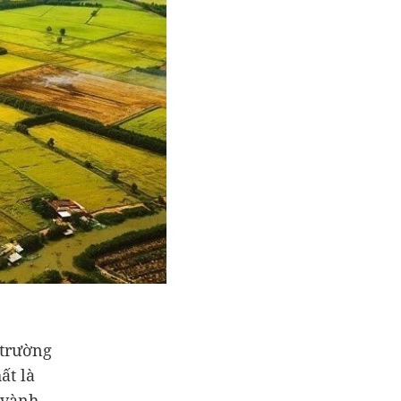
 trường
ất là
 vành