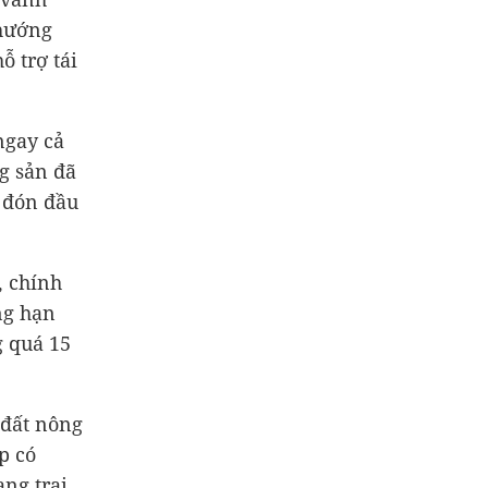
 hướng
ỗ trợ tái
ngay cả
ng sản đã
 đón đầu
, chính
ng hạn
 quá 15
 đất nông
p có
ng trại,