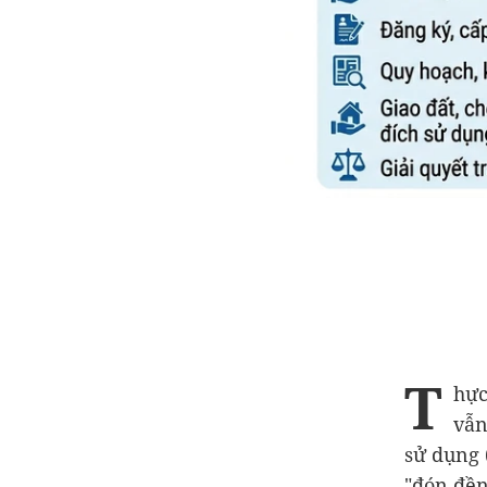
T
hực
vẫn
sử dụng 
"đón đền