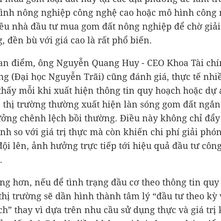
ình nông nghiệp công nghệ cao hoặc mô hình công 
ều nhà đầu tư mua gom đất nông nghiệp để chờ giả
, đền bù với giá cao là rất phổ biến.
n điểm, ông Nguyễn Quang Huy - CEO Khoa Tài chí
g (Đại học Nguyễn Trãi) cũng đánh giá, thực tế nh
thấy mỗi khi xuất hiện thông tin quy hoạch hoặc dự 
, thị trường thường xuất hiện làn sóng gom đất ngắ
ng chênh lệch bồi thường. Điều này không chỉ đẩy 
nh so với giá trị thực mà còn khiến chi phí giải phó
đội lên, ảnh hưởng trực tiếp tới hiệu quả đầu tư công
.
ng hơn, nếu để tình trạng đầu cơ theo thông tin quy
 thị trường sẽ dần hình thành tâm lý “đầu tư theo kỳ
ch” thay vì dựa trên nhu cầu sử dụng thực và giá trị 