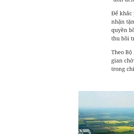
Để khắc 
nhận tặn
quyền bồ
thu hồi t
Theo Bộ 
gian chờ
trong ch