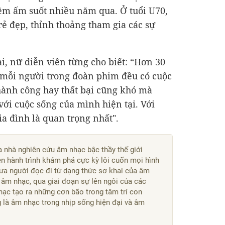
êm ấm suốt nhiều năm qua. Ở tuổi U70,
rẻ đẹp, thỉnh thoảng tham gia các sự
ại, nữ diễn viên từng cho biết: “Hơn 30
 mỗi người trong đoàn phim đều có cuộc
hành công hay thất bại cũng khó mà
 với cuộc sống của mình hiện tại. Với
a đình là quan trọng nhất".
nhà nghiên cứu âm nhạc bậc thầy thế giới
rên hành trình khám phá cực kỳ lôi cuốn mọi hình
ưa người đọc đi từ dạng thức sơ khai của âm
âm nhạc, qua giai đoạn sự lên ngôi của các
hạc tạo ra những cơn bão trong tâm trí con
 là âm nhạc trong nhịp sống hiện đại và âm