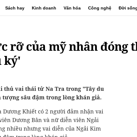
Sách hay
Kinh doanh
Văn hóa
Công nghệ
Đời sốn
c rỡ của mỹ nhân đóng t
 ký'
 thủ vai thái tử Na Tra trong "Tây du
ấn tượng sâu đậm trong lòng khán giả.
n Dương Khiết có 2 người đảm nhận vai
 viên Dương Bân và nữ diễn viên Ngải
ng nhiều nhưng vai diễn của Ngải Kim