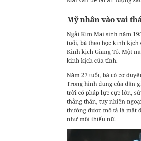
Mai vẫn để lại ấn tượng sâ
Mỹ nhân vào vai thá
Ngải Kim Mai sinh năm 195
tuổi, bà theo học kinh kịch
Kinh kịch Giang Tô. Một năm
kinh kịch của tỉnh.
Năm 27 tuổi, bà có cơ duyê
Trong hình dung của dân gi
trời có pháp lực cực lớn, s
thẳng thắn, tuy nhiên ngoại
thường được mô tả là mặt 
như môi thiếu nữ.