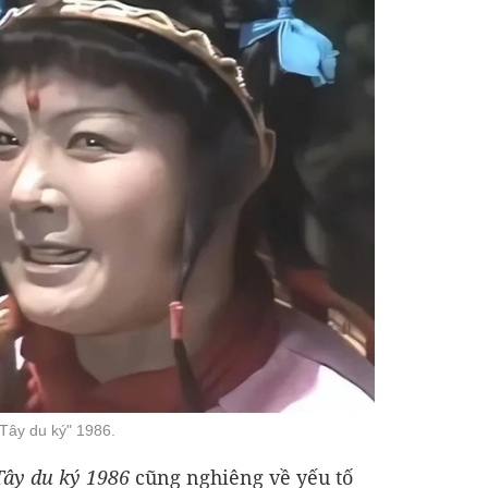
"Tây du ký" 1986.
ây du ký 1986
cũng nghiêng về yếu tố