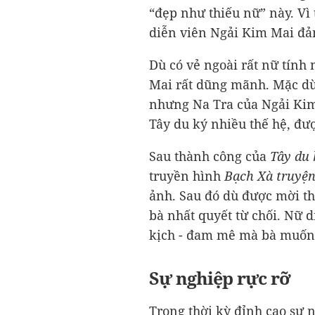
“đẹp như thiếu nữ” này. Vì
diễn viên Ngải Kim Mai đả
Dù có vẻ ngoài rất nữ tính
Mai rất dũng mãnh. Mặc dù
nhưng Na Tra của Ngải Kim
Tây du ký nhiều thế hệ, đượ
Sau thành công của
Tây du 
truyền hình
Bạch Xà truyệ
ảnh. Sau đó dù được mời t
bà nhất quyết từ chối. Nữ 
kịch - đam mê mà bà muốn
Sự nghiệp rực rỡ
Trong thời kỳ đỉnh cao sự 