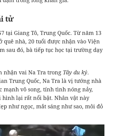
u đậm trong lòng khán giả.
i tử
7 tại Giang Tô, Trung Quốc. Từ năm 13
 ở quê nhà, 20 tuổi được nhận vào Viện
 sau đó, bà tiếp tục học tại trường dạy
n nhận vai Na Tra trong
Tây du ký
.
an Trung Quốc, Na Tra là vị tướng nhà
ức mạnh vô song, tính tình nóng nảy,
 hình lại rất nổi bật. Nhân vật này
đẹp như ngọc, mắt sáng như sao, môi đỏ