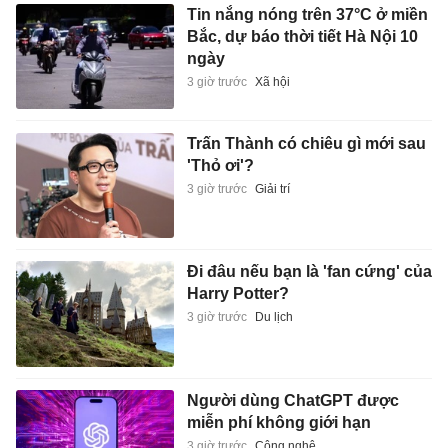
Tin nắng nóng trên 37°C ở miền
Bắc, dự báo thời tiết Hà Nội 10
ngày
3 giờ trước
Xã hội
Trấn Thành có chiêu gì mới sau
'Thỏ ơi'?
3 giờ trước
Giải trí
Đi đâu nếu bạn là 'fan cứng' của
Harry Potter?
3 giờ trước
Du lịch
Người dùng ChatGPT được
miễn phí không giới hạn
3 giờ trước
Công nghệ