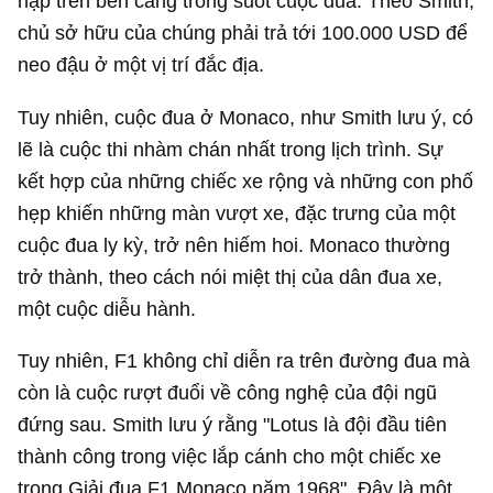
nập trên bến cảng trong suốt cuộc đua. Theo Smith,
chủ sở hữu của chúng phải trả tới
100.000 USD
để
neo đậu ở một vị trí đắc địa.
Tuy nhiên, cuộc đua ở Monaco, như Smith lưu ý, có
lẽ là cuộc thi nhàm chán nhất trong lịch trình. Sự
kết hợp của những chiếc xe rộng và những con phố
hẹp khiến những màn vượt xe, đặc trưng của một
cuộc đua ly kỳ, trở nên hiếm hoi. Monaco thường
trở thành, theo cách nói miệt thị của dân đua xe,
một cuộc diễu hành.
Tuy nhiên, F1 không chỉ diễn ra trên đường đua mà
còn là cuộc rượt đuổi về công nghệ của đội ngũ
đứng sau. Smith lưu ý rằng "Lotus là đội đầu tiên
thành công trong việc lắp cánh cho một chiếc xe
trong Giải đua F1 Monaco năm 1968". Đây là một