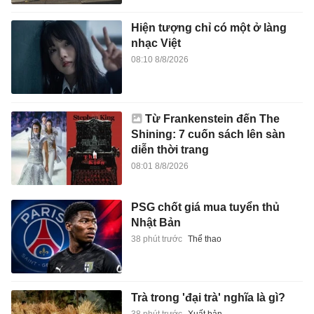
Hiện tượng chỉ có một ở làng
nhạc Việt
08:10 8/8/2026
Từ Frankenstein đến The
Shining: 7 cuốn sách lên sàn
diễn thời trang
08:01 8/8/2026
PSG chốt giá mua tuyển thủ
Nhật Bản
38 phút trước
Thể thao
Trà trong 'đại trà' nghĩa là gì?
38 phút trước
Xuất bản