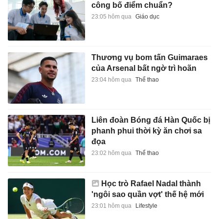
công bố điểm chuẩn?
23:05 hôm qua
Giáo dục
Thương vụ bom tấn Guimaraes
của Arsenal bất ngờ trì hoãn
23:04 hôm qua
Thể thao
Liên đoàn Bóng đá Hàn Quốc bị
phanh phui thời kỳ ăn chơi sa
đọa
23:02 hôm qua
Thể thao
Học trò Rafael Nadal thành
'ngôi sao quần vợt' thế hệ mới
23:01 hôm qua
Lifestyle