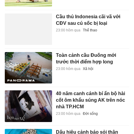
Cầu thủ Indonesia cãi vã với
CĐV sau cú sốc bị loại
23:00 hôm qua
Thể thao
Toàn cảnh cầu Đuống mới
trước thời điểm hợp long
23:00 hôm qua
Xã hội
40 năm canh cánh bí ẩn bộ hài
cốt ôm khẩu súng AK trên nóc
nhà TP.HCM
23:00 hôm qua
Đời sống
Dấu hiệu cảnh báo sỏi thận