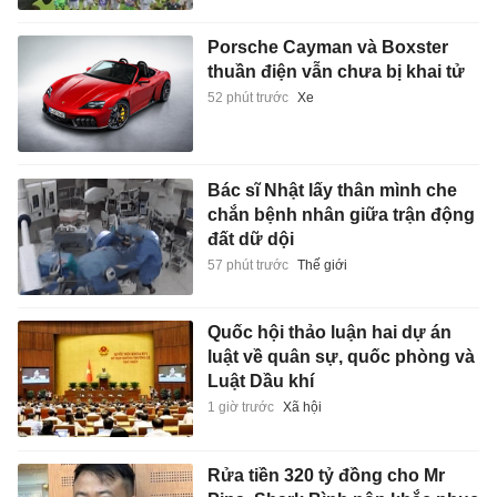
Porsche Cayman và Boxster
thuần điện vẫn chưa bị khai tử
52 phút trước
Xe
Bác sĩ Nhật lấy thân mình che
chắn bệnh nhân giữa trận động
đất dữ dội
57 phút trước
Thế giới
Quốc hội thảo luận hai dự án
luật về quân sự, quốc phòng và
Luật Dầu khí
1 giờ trước
Xã hội
Rửa tiền 320 tỷ đồng cho Mr