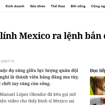
Kinh doanh
Sức khỏe
Thể thao
Đời sống
Công ng
 lính Mexico ra lệnh bắn
6 (GMT+7)
cuộc đọ súng giữa lực lượng quân đội
Đọc tiế
 nghi là thành viên băng đảng ma túy,
t chết tay súng còn sống.
Manuel López Obrador đã kêu gọi mở
hiện video cho thấy binh sĩ Mexico sai