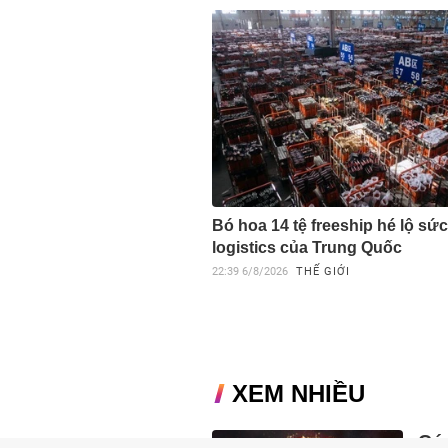
Bó hoa 14 tệ freeship hé lộ sứ
logistics của Trung Quốc
22:39
6/8/2026
THẾ GIỚI
XEM NHIỀU
Cú 