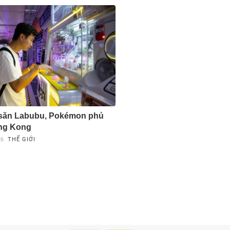
 săn Labubu, Pokémon phủ
ng Kong
26
THẾ GIỚI