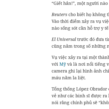
“Giết hắn!”, một người nào 
Reuters
cho biết họ không t
Vào thời điểm xảy ra vụ vi
nào sống sót cần hỗ trợ y tế
El Universal
trước đó đưa ti
cũng nằm trong số những ngư
Vụ việc xảy ra tại một thàn
với
Mỹ
và là nơi nổi tiếng v
camera ghi lại hình ảnh chi
máu nằm la liệt.
Tổng thống López Obrador c
vẻ như các binh sĩ được ra 
nói rằng chính phủ sẽ “khô