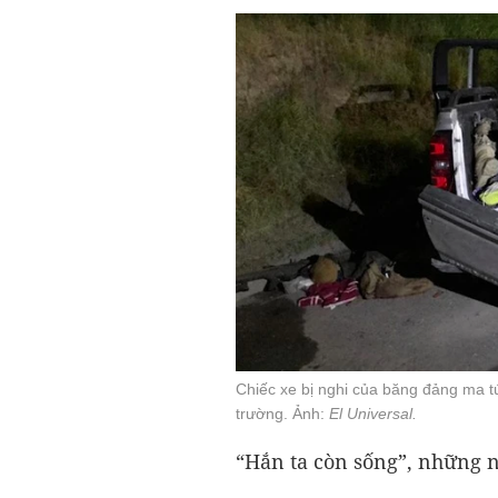
Chiếc xe bị nghi của băng đảng ma tú
trường. Ảnh:
El Universal.
“Hắn ta còn sống”, những n