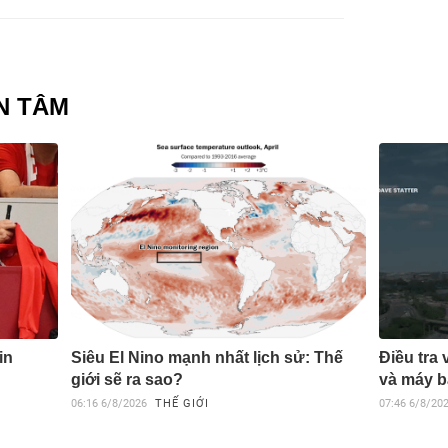
N TÂM
in
Siêu El Nino mạnh nhất lịch sử: Thế
Điều tra
giới sẽ ra sao?
và máy b
06:16
6/8/2026
THẾ GIỚI
07:46
6/8/20