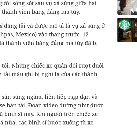
gười sống sót sau vụ xả súng giữa hai
à thành viên băng đảng ma túy.
l
đăng tải và được mô tả là vụ xả súng ở
pas, Mexico) vào tháng trước. 12
là thành viên băng đảng ma túy đã bị
i tối. Những chiếc xe quân đội rượt đuổi
 tải màu ghi bị nghi là của các thành
ể sẵn súng ngắm, liên tiếp nạp đạn và
 xe bán tải. Đoạn video dường như được
 binh sĩ này. Khi người trên chiếc xe
ả nữa, các binh sĩ bước xuống từ xe