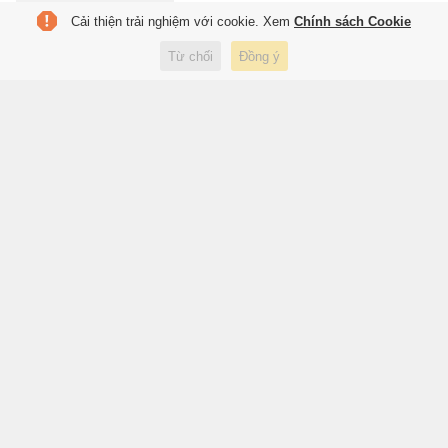
Cải thiện trải nghiệm với cookie. Xem
Chính sách Cookie
Cuộc sống hiện tại của Hồng
Từ chối
Đồng ý
Thanh
2 giờ trước
Giải trí
Mourinho phá kỷ lục chuyển
nhượng
2 giờ trước
Thể thao
Công Phượng gặp ai trong
ngày trở lại V.League?
2 giờ trước
Thể thao
Real Madrid chi đậm cho mảnh