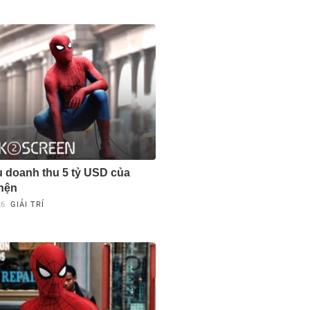
 doanh thu 5 tỷ USD của
hện
26
GIẢI TRÍ