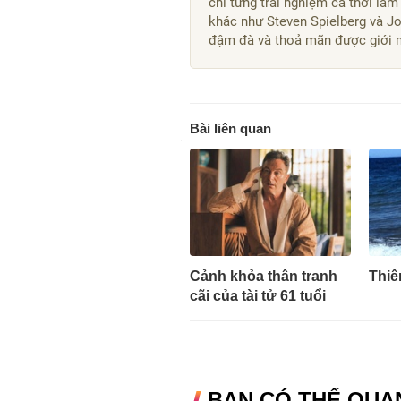
chí từng trải nghiệm cả thời làm
khác như Steven Spielberg và J
đậm đà và thoả mãn được giới 
Bài liên quan
Cảnh khỏa thân tranh
Thiê
cãi của tài tử 61 tuổi
BẠN CÓ THỂ QUA