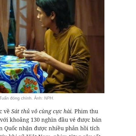
Tuấn đóng chính. Ảnh:
NPH
.
ộc về
Sát thủ vô cùng cực hài.
Phim thu
 với khoảng 130 nghìn đầu vé được bán
àn Quốc nhận được nhiều phản hồi tích