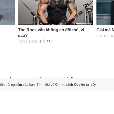
The Rock vẫn không có đối thủ, vì
Giải mã 
sao?
11:58
6/8/20
10:00
6/8/2026
GIẢI TRÍ
va chạm tạo ra Mặt Trăng và bốn
hiện trải nghiệm của bạn. Tìm hiểu về
Chính sách Cookie
tại đây
 trên Trái Đất
 7/8/2026
 Giả thuyết Va chạm Lớn, cuộc đụng độ kinh hoàng giữa Trái
à hành tinh Theia cách đây khoảng 4,5 tỷ năm đã tạo ra Mặt
g và chu kỳ bốn mùa.