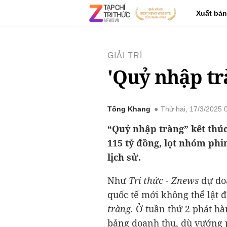
Xuất bản
GIẢI TRÍ
'Quỷ nhập trà
Tống Khang
Thứ hai, 17/3/2025
“Quỷ nhập tràng” kết thúc
115 tỷ đồng, lọt nhóm phi
lịch sử.
Như
Tri thức - Znews
dự đoá
quốc tế mới không thể lật 
tràng.
Ở tuần thứ 2 phát hà
bảng doanh thu, dù vướng p