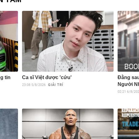
g tin
Ca sĩ Việt được 'cứu'
Đằng sau
Người N
23:08
5/8/2026
GIẢI TRÍ
02:21
6/8/20