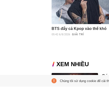
BTS đẩy cả Kpop vào thế khó
05:42
6/8/2026
GIẢI TRÍ
XEM NHIỀU
Cú 
Chúng tôi sử dụng cookie để cải t
mùa
05:00
Theo
Đất v
Trăn