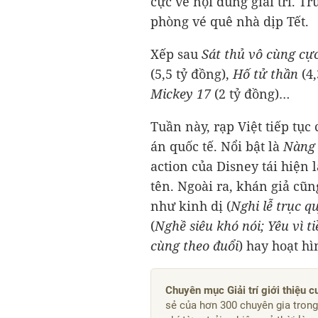
cực về nội dung giải trí. T
phòng vé quê nhà dịp Tết.
Xếp sau
Sát thủ vô cùng cực
(
5,5 tỷ đồng
),
Hố tử thần
(
4
Mickey 17
(
2 tỷ đồng
)…
Tuần này, rạp Việt tiếp tục
án quốc tế. Nổi bật là
Nàng 
action của Disney tái hiện 
tên. Ngoài ra, khán giả cũn
như kinh dị (
Nghi lễ trục q
(
Nghề siêu khó nói;
Yêu vì t
cùng theo đuổi
) hay hoạt hì
Chuyên mục Giải trí giới thiệu 
sẻ của hơn 300 chuyên gia tron