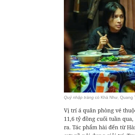
Quỷ nhập tràng
có Khả Như, Quang 
Vị trí á quân phòng vé thu
11,6 tỷ đồng
cuối tuần qua,
ra. Tác phẩm hài đến từ H