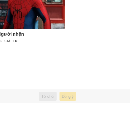
Người nhện
26
GIẢI TRÍ
Từ chối
Đồng ý