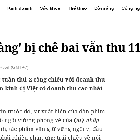
Kinh doanh
Sức khỏe
Thể thao
Đời sống
Công ng
ng' bị chê bai vẫn thu 1
 04:59 (GMT+7)
 tuần thứ 2 công chiếu với doanh thu
m kinh dị Việt có doanh thu cao nhất
n trước đó, sự xuất hiện của dàn phim
đổ ngôi vương phòng vé của
Quỷ nhập
nh, tác phẩm vẫn giữ vững ngôi vị đầu
hải nhiều phản ứng trái chiều về nội