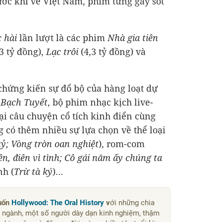
rước khi về Việt Nam, phim từng gây sốt
 hài
lần lượt là các phim
Nhà gia tiên
,3 tỷ đồng
),
Lạc trôi
(
4,3 tỷ đồng
) và
 chứng kiến sự đổ bộ của hàng loạt dự
Bạch Tuyết
, bộ phim nhạc kịch live-
lại câu chuyện cổ tích kinh điển cùng
g có thêm nhiều sự lựa chọn về thể loại
uỷ; Vòng tròn oan nghiệt
), rom-com
iền, điên vì tình; Cô gái năm ấy chúng ta
nh (
Trừ tà ký
)…
cuốn
Hollywood: The Oral History
v
ới những chia
g ngành, một số người dày dạn kinh nghiệm, thậm