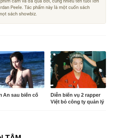
 phim câm và đã qua đời, cùng nhiều tên tuổi lớn
ordan Peele. Tác phẩm này là một cuốn sách
mọt sách showbiz.
n An sau biến cố
Diễn biến vụ 2 rapper
Việt bỏ công ty quản lý
N TÂM