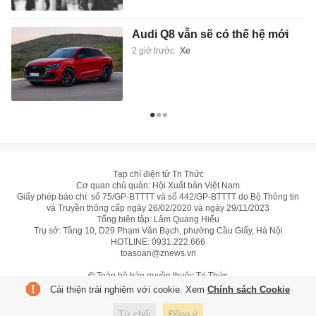
Audi Q8 vẫn sẽ có thế hệ mới
2 giờ trước
Xe
Tạp chí điện tử Tri Thức
Cơ quan chủ quản: Hội Xuất bản Việt Nam
Giấy phép báo chí: số 75/GP-BTTTT và số 442/GP-BTTTT do Bộ Thông tin
và Truyền thông cấp ngày 26/02/2020 và ngày 29/11/2023
Tổng biên tập: Lâm Quang Hiếu
Trụ sở: Tầng 10, D29 Phạm Văn Bạch, phường Cầu Giấy, Hà Nội
HOTLINE:
0931.222.666
toasoan@znews.vn
©
Toàn bộ bản quyền thuộc Tri Thức
Cải thiện trải nghiệm với cookie. Xem
Chính sách Cookie
Từ chối
Đồng ý