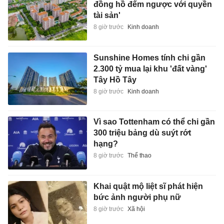
đồng hồ đếm ngược với quyền
tài sản'
8 giờ trước
Kinh doanh
Sunshine Homes tính chi gần
2.300 tỷ mua lại khu 'đất vàng'
Tây Hồ Tây
8 giờ trước
Kinh doanh
Vì sao Tottenham có thể chi gần
300 triệu bảng dù suýt rớt
hạng?
8 giờ trước
Thể thao
Khai quật mộ liệt sĩ phát hiện
bức ảnh người phụ nữ
8 giờ trước
Xã hội