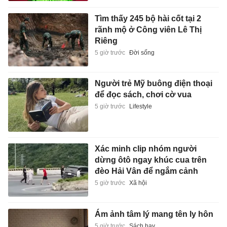
Tìm thấy 245 bộ hài cốt tại 2
rãnh mộ ở Công viên Lê Thị
Riêng
5 giờ trước
Đời sống
Người trẻ Mỹ buông điện thoại
để đọc sách, chơi cờ vua
5 giờ trước
Lifestyle
Xác minh clip nhóm người
dừng ôtô ngay khúc cua trên
đèo Hải Vân để ngắm cảnh
5 giờ trước
Xã hội
Ám ảnh tâm lý mang tên ly hôn
5 giờ trước
Sách hay