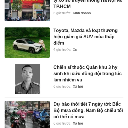
ty xổ số truyền thống Hà Nội và
TP.HCM
6 giờ trước
Kinh doanh
Toyota, Mazda và loạt thương
hiệu giảm giá SUV mùa thấp
điểm
6 giờ trước
Xe
Chiến sĩ thuộc Quân khu 3 hy
sinh khi cứu đồng đội trong lúc
làm nhiệm vụ
6 giờ trước
Xã hội
Dự báo thời tiết 7 ngày tới: Bắc
Bộ mưa dông, Nam Bộ chiều tối
có thể có mưa
6 giờ trước
Xã hội