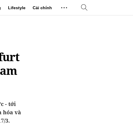
g
Lifestyle
Cải chính
furt
 Nam
 - tới
n hóa và
7/3.