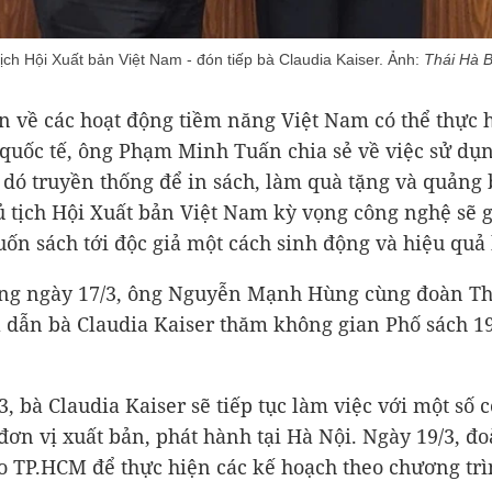
ch Hội Xuất bản Việt Nam - đón tiếp bà Claudia Kaiser. Ảnh:
Thái Hà 
n về các hoạt động tiềm năng Việt Nam có thể thực h
 quốc tế, ông Phạm Minh Tuấn chia sẻ về việc sử dụn
y dó truyền thống để in sách, làm quà tặng và quảng b
ủ tịch Hội Xuất bản Việt Nam kỳ vọng công nghệ sẽ 
ốn sách tới độc giả một cách sinh động và hiệu quả
ng ngày 17/3, ông Nguyễn Mạnh Hùng cùng đoàn Th
 dẫn bà Claudia Kaiser thăm không gian Phố sách 19
3, bà Claudia Kaiser sẽ tiếp tục làm việc với một số 
 đơn vị xuất bản, phát hành tại Hà Nội. Ngày 19/3, đ
ào TP.HCM để thực hiện các kế hoạch theo chương tr