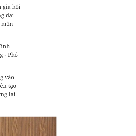
 gia hội
ng đại
n môn
Minh
g - Phó
.
g vào
ên tạo
ng lai.