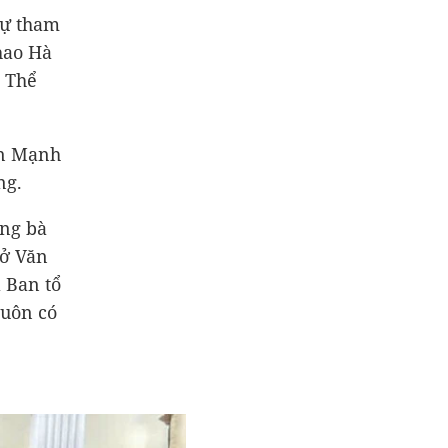
sự tham
hao Hà
à Thể
ễn Mạnh
ng.
ng bà
Sở Văn
 Ban tổ
luôn có