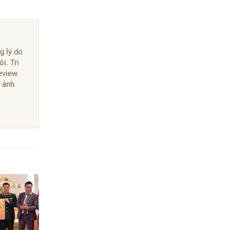
g lý do
i. Tri
eview
 ảnh