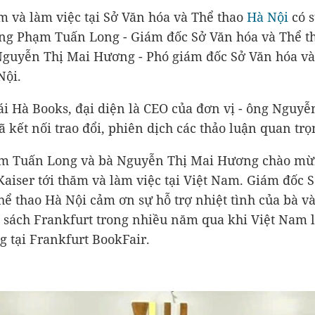
m và làm việc tại Sở Văn hóa và Thể thao
Hà Nội
có 
ng Phạm Tuấn Long - Giám đốc Sở Văn hóa và Thể t
Nguyễn Thị Mai Hương - Phó giám đốc Sở Văn hóa v
Nội.
i Hà Books, đại diện là CEO của đơn vị - ông Nguy
ã kết nối trao đổi, phiên dịch các thảo luận quan trọ
m Tuấn Long và bà Nguyễn Thị Mai Hương chào mừ
Kaiser tới thăm và làm việc tại Việt Nam. Giám đốc 
hể thao Hà Nội cảm ơn sự hỗ trợ nhiệt tình của bà và
 sách Frankfurt trong nhiều năm qua khi Việt Nam 
g tại Frankfurt BookFair.