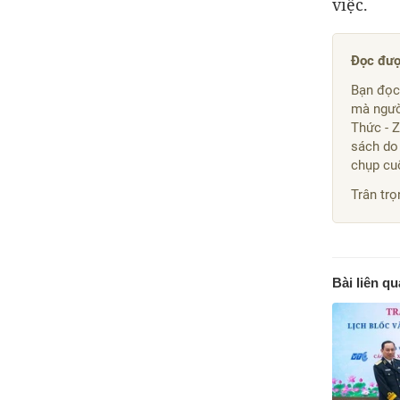
việc.
Đọc đượ
Bạn đọc
mà người
Thức - 
sách do
chụp cuố
Trân trọ
Bài liên q