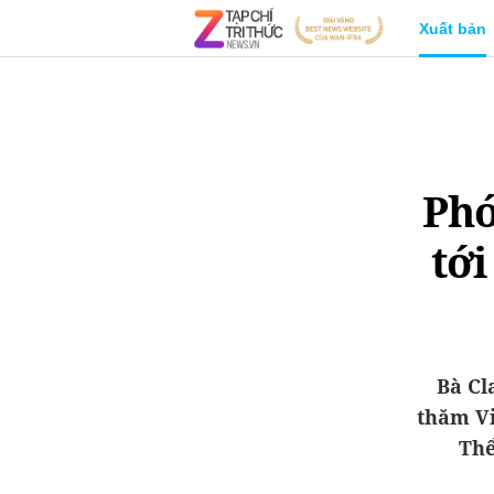
Xuất bản
Phó
tới
Bà Cl
thăm Vi
Thể