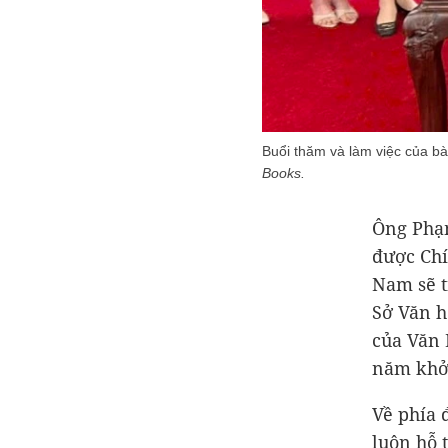
Buổi thăm và làm việc của bà
Books.
Ông Phạ
được Chí
Nam sẽ t
Sở Văn h
của Văn 
năm khở
Về phía 
luôn hỗ 