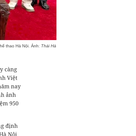
Thể thao Hà Nội. Ảnh:
Thái Hà
y càng
nh Việt
 năm nay
nh ảnh
iệm 950
ng định
 Hà Nội