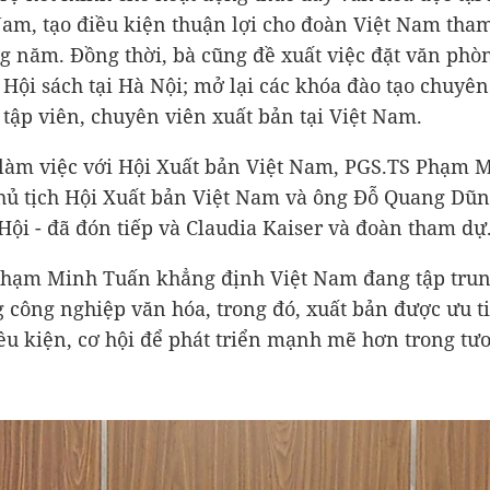
Nam, tạo điều kiện thuận lợi cho đoàn Việt Nam tham
g năm. Đồng thời, bà cũng đề xuất việc đặt văn phò
 Hội sách tại Hà Nội; mở lại các khóa đào tạo chuyê
 tập viên, chuyên viên xuất bản tại Việt Nam.
 làm việc với Hội Xuất bản Việt Nam, PGS.TS Phạm 
hủ tịch Hội Xuất bản Việt Nam và ông Đỗ Quang Dũn
 Hội - đã đón tiếp và Claudia Kaiser và đoàn tham dự
hạm Minh Tuấn khẳng định Việt Nam đang tập trun
 công nghiệp văn hóa, trong đó, xuất bản được ưu ti
ều kiện, cơ hội để phát triển mạnh mẽ hơn trong tươ