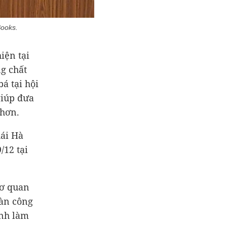
Books.
iện tại
g chất
á tại hội
giúp đưa
 hơn.
ái Hà
/12 tại
cơ quan
oàn công
ình làm