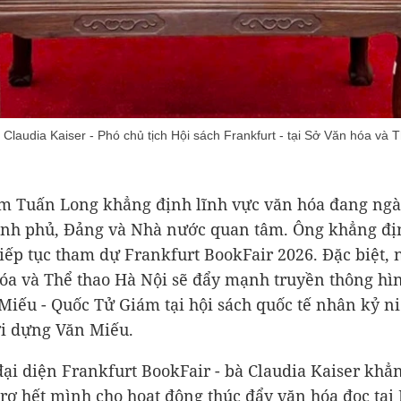
 Claudia Kaiser - Phó chủ tịch Hội sách Frankfurt - tại Sở Văn hóa và 
m Tuấn Long khẳng định lĩnh vực văn hóa đang ngà
nh phủ, Đảng và Nhà nước quan tâm. Ông khẳng đị
iếp tục tham dự Frankfurt BookFair 2026. Đặc biệt,
óa và Thể thao Hà Nội sẽ đẩy mạnh truyền thông hì
Miếu - Quốc Tử Giám tại hội sách quốc tế nhân kỷ n
i dựng Văn Miếu.
đại diện Frankfurt BookFair - bà Claudia Kaiser khẳ
trợ hết mình cho hoạt động thúc đẩy văn hóa đọc tại