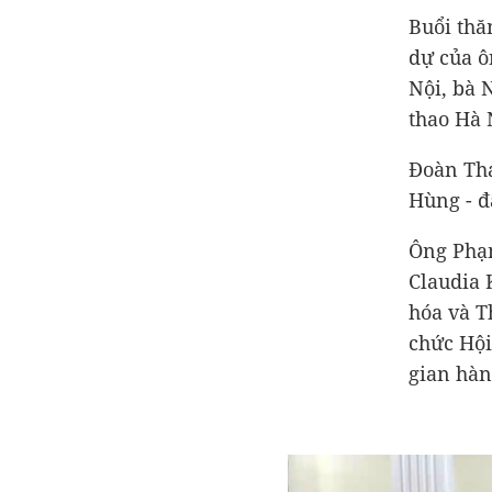
Buổi thă
dự của ô
Nội, bà 
thao Hà 
Đoàn Thá
Hùng - đ
Ông Phạ
Claudia 
hóa và T
chức Hội
gian hàn