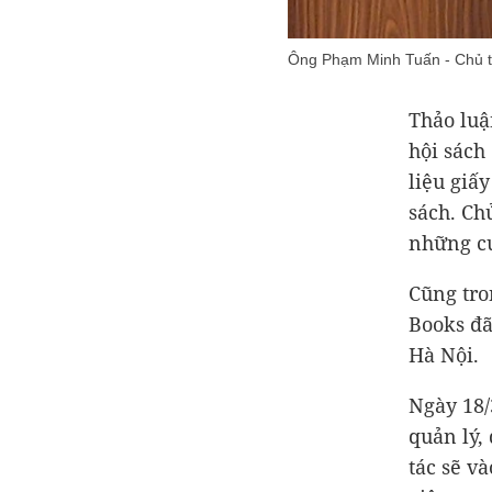
Ông Phạm Minh Tuấn - Chủ tị
Thảo luậ
hội sách
liệu giấ
sách. Ch
những cu
Cũng tro
Books đã
Hà Nội.
Ngày 18/
quản lý,
tác sẽ v