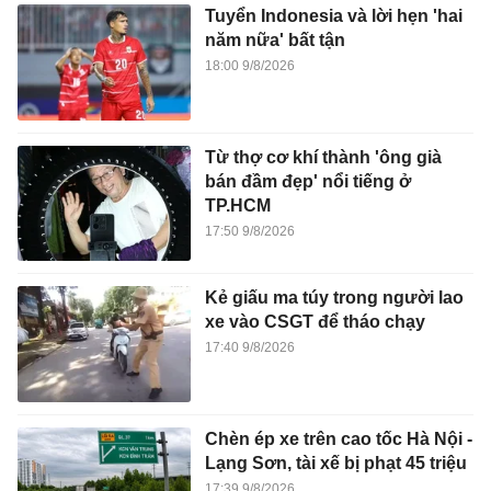
Tuyển Indonesia và lời hẹn 'hai
năm nữa' bất tận
18:00 9/8/2026
Từ thợ cơ khí thành 'ông già
bán đầm đẹp' nổi tiếng ở
TP.HCM
17:50 9/8/2026
Kẻ giấu ma túy trong người lao
xe vào CSGT để tháo chạy
17:40 9/8/2026
Chèn ép xe trên cao tốc Hà Nội -
Lạng Sơn, tài xế bị phạt 45 triệu
17:39 9/8/2026