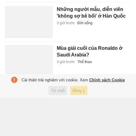
Những người mẫu, diễn viên
'không sợ bê bối' ở Hàn Quốc
3 giờ trước
Đời sống
Mùa giải cuối của Ronaldo ở
Saudi Arabia?
3 giờ trước
Thể thao
Cải thiện trải nghiệm với cookie. Xem
Chính sách Cookie
Dấu mốc quan trọng đưa quan
Từ chối
Đồng ý
hệ Việt Nam-New Zealand phát
triển thực chất và hiệu quả hơn
3 giờ trước
Thế giới
Dinh Độc Lập thu 500.000 đồng
với khách mang máy ảnh