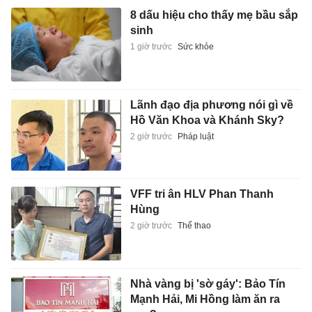
8 dấu hiệu cho thấy mẹ bầu sắp
sinh
1 giờ trước
Sức khỏe
Lãnh đạo địa phương nói gì về
Hồ Văn Khoa và Khánh Sky?
2 giờ trước
Pháp luật
VFF tri ân HLV Phan Thanh
Hùng
2 giờ trước
Thể thao
Nhà vàng bị 'sờ gáy': Bảo Tín
Mạnh Hải, Mi Hồng làm ăn ra