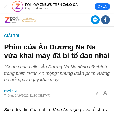
FOLLOW
ZNEWS
TRÊN
ZALO OA
OPEN
Cập nhật tin mới
GIẢI TRÍ
Phim của Âu Dương Na Na
vừa khai máy đã bị tố đạo nhái
"Công chúa cello" Âu Dương Na Na đóng nữ chính
trong phim "Vĩnh An mộng" nhưng đoàn phim vướng
bê bối ngay ngày khai máy.
Huyền Vi
A
A
Thứ tư, 14/9/2022 11:30 (GMT+7)
Sina
đưa tin đoàn phim
Vĩnh An mộng
vừa tổ chức