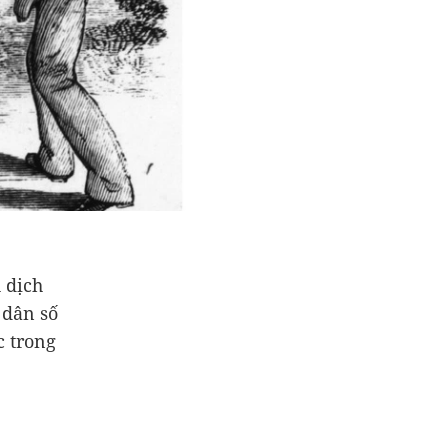
 dịch
 dân số
c trong