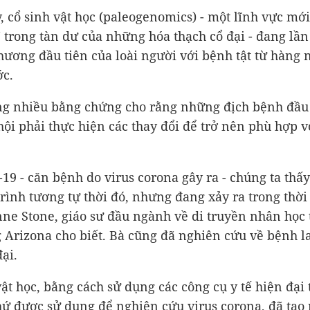
, cổ sinh vật học (paleogenomics) - một lĩnh vực mớ
trong tàn dư của những hóa thạch cổ đại - đang lần 
ương đầu tiên của loài người với bệnh tật từ hàng 
c.
g nhiều bằng chứng cho rằng những địch bệnh đầu 
hội phải thực hiện các thay đổi để trở nên phù hợp v
-19 - căn bệnh do virus corona gây ra - chúng ta thấ
trình tương tự thời đó, nhưng đang xảy ra trong thời
nne Stone, giáo sư đầu ngành về di truyền nhân học t
 Arizona cho biết. Bà cũng đã nghiên cứu về bệnh l
ại.
vật học, bằng cách sử dụng các công cụ y tế hiện đại
ứ được sử dụng để nghiên cứu virus corona, đã tạo 