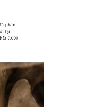
 đã phân
i tại
hất 7.000