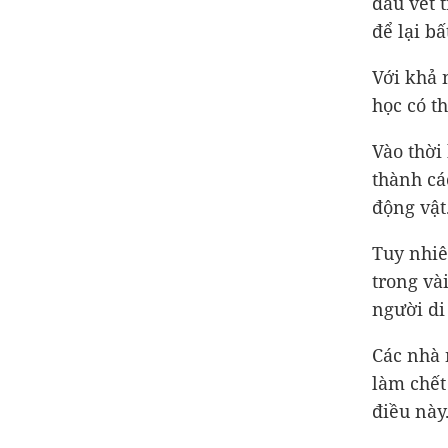
dấu vết 
để lại b
Với khả 
học có t
Vào thời
thành cá
động vật
Tuy nhiê
trong và
người di
Các nhà 
làm chết
điều này