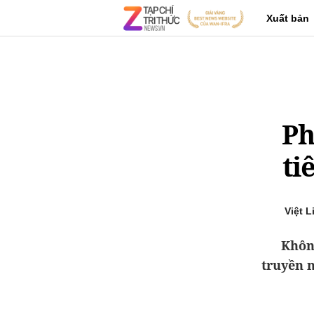
Xuất bản
Ph
ti
Việt 
Không
truyền 