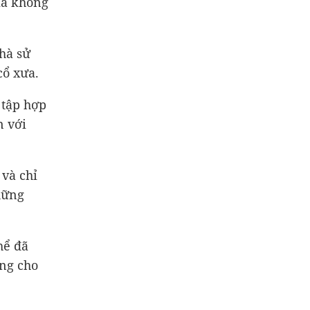
mà không
hà sử
cổ xưa.
 tập hợp
n với
và chỉ
hững
hể đã
ứng cho