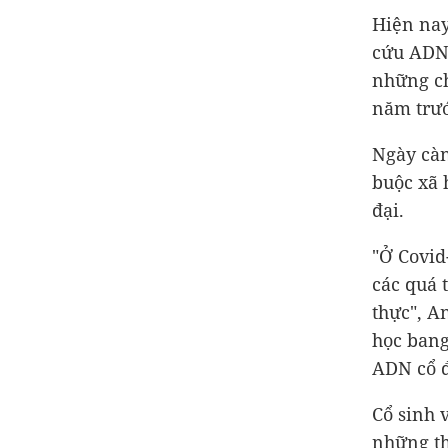
Hiện nay
cứu ADN 
những ch
năm trướ
Ngày càn
buộc xã 
đại.
"Ở Covid
các quá 
thực", A
học bang
ADN cổ đ
Cổ sinh 
những th