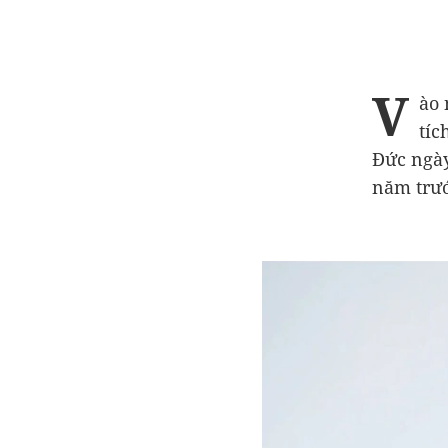
V
ào 
tíc
Đức ngày
năm trướ