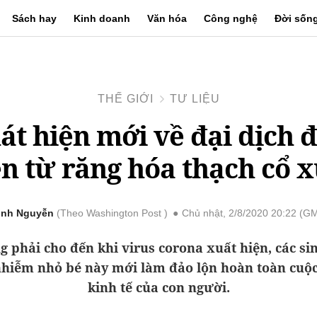
Sách hay
Kinh doanh
Văn hóa
Công nghệ
Đời sốn
THẾ GIỚI
TƯ LIỆU
át hiện mới về đại dịch đ
ên từ răng hóa thạch cổ 
Linh Nguyễn
Theo Washington Post
Chủ nhật, 2/8/2020 20:22 (G
 phải cho đến khi virus corona xuất hiện, các si
nhiễm nhỏ bé này mới làm đảo lộn hoàn toàn cuộc
kinh tế của con người.