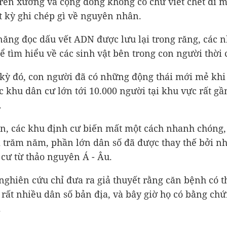
trên xương và cộng đồng không có chữ viết chết đi 
ất kỳ ghi chép gì về nguyên nhân.
năng đọc dấu vết ADN được lưu lại trong răng, các n
hể tìm hiểu về các sinh vật bên trong con người thời 
 kỳ đó, con người đã có những động thái mới mẻ khi
c khu dân cư lớn tới 10.000 người tại khu vực rất gầ
.
n, các khu định cư biến mất một cách nhanh chóng, 
i trăm năm, phần lớn dân số đã được thay thế bởi n
 cư từ thảo nguyên Á - Âu.
nghiên cứu chỉ đưa ra giả thuyết rằng căn bệnh có t
 rất nhiều dân số bản địa, và bây giờ họ có bằng ch
.