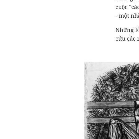
cuộc "cá
- một nh
Những lỗ
cứu các 