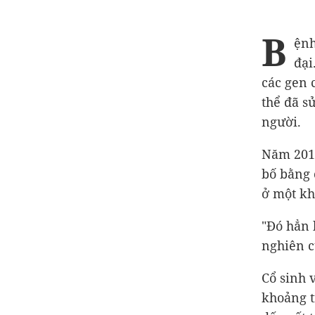
B
ệnh
đại
các gen 
thể đã s
người.
Năm 201
bố bằng 
ở một kh
"Đó hẳn 
nghiên c
Cổ sinh 
khoảng t