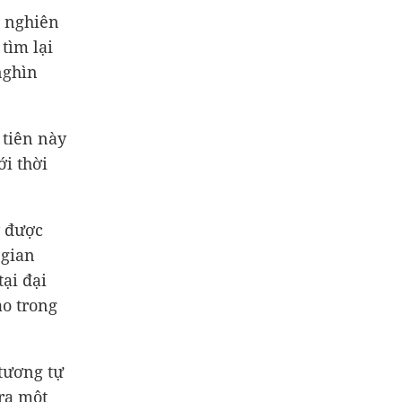
i nghiên
tìm lại
nghìn
tiên này
ới thời
y được
 gian
ại đại
ao trong
 tương tự
ra một