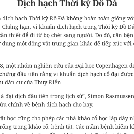
Dịch hạch Thời kỳ Đồ Đá
 dịch hạch Thời kỳ Đồ Đá không hoàn toàn giống vớ
. Chẳng hạn, vi khuẩn dịch hạch trong Thời kỳ Đồ Đá
cần thiết để đi từ bọ chét sang người. Do đó, căn bệ
ử dụng một động vật trung gian khác để tiếp xúc với
8, một nhóm nghiên cứu của Đại học Copenhagen đ
chứng đầu tiên rằng vi khuẩn dịch hạch cổ đại được
u dân cư của Thụy Điển.
là đại dịch đầu tiên trong lịch sử", Simon Rasmusse
ứu chính về bệnh dịch hạch cho hay.
vật học cũng cho phép các nhà khảo cổ học lấp đầy 
rống trong khảo cổ: bệnh tật. Các mầm bệnh hiếm kh