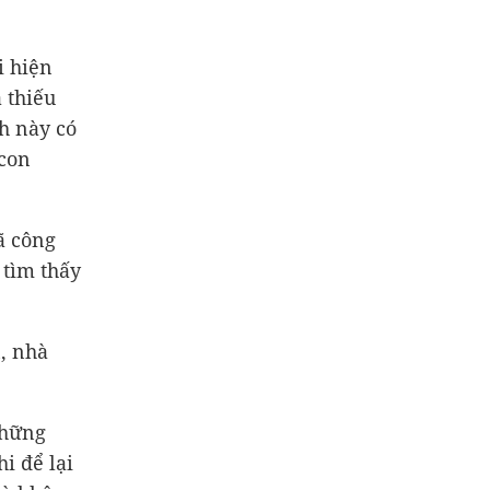
i hiện
 thiếu
nh này có
 con
ã công
 tìm thấy
n, nhà
những
i để lại