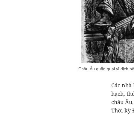
Châu Âu quằn quại vì dịch bệ
Các nhà 
hạch, th
châu Âu,
Thời kỳ 