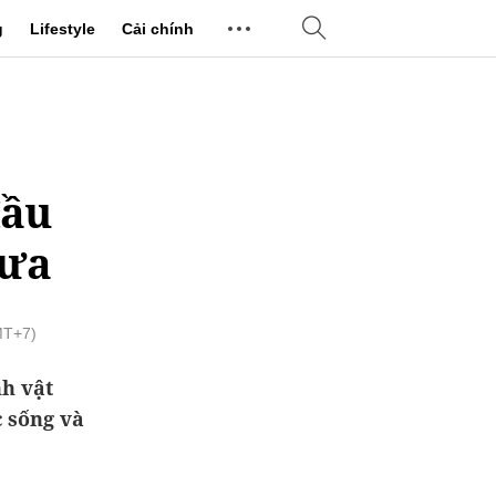
g
Lifestyle
Cải chính
ầu
xưa
MT+7)
nh vật
 sống và