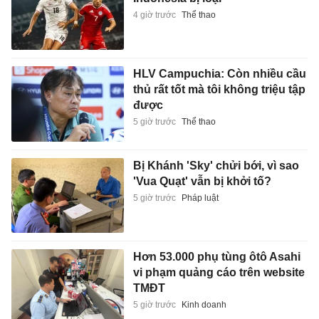
4 giờ trước
Thể thao
HLV Campuchia: Còn nhiều cầu
thủ rất tốt mà tôi không triệu tập
được
5 giờ trước
Thể thao
Bị Khánh 'Sky' chửi bới, vì sao
'Vua Quạt' vẫn bị khởi tố?
5 giờ trước
Pháp luật
Hơn 53.000 phụ tùng ôtô Asahi
vi phạm quảng cáo trên website
TMĐT
5 giờ trước
Kinh doanh