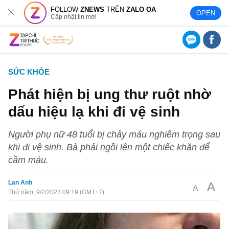
FOLLOW
ZNEWS
TRÊN
ZALO OA
OPEN
Cập nhật tin mới
SỨC KHỎE
Phát hiện bị ung thư ruột nhờ
dấu hiệu lạ khi đi vệ sinh
Người phụ nữ 48 tuổi bị chảy máu nghiêm trọng sau
khi đi vệ sinh. Bà phải ngồi lên một chiếc khăn để
cầm máu.
Lan Anh
A
A
Thứ năm, 9/2/2023 09:19 (GMT+7)