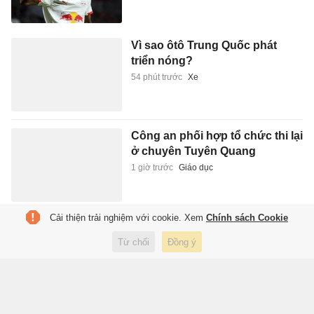
Vì sao ôtô Trung Quốc phát
triển nóng?
54 phút trước
Xe
Công an phối hợp tổ chức thi lại
ở chuyên Tuyên Quang
1 giờ trước
Giáo dục
Cải thiện trải nghiệm với cookie. Xem
Chính sách Cookie
Kiệt tác ra đời từ nỗi đau cuối
đời Rembrandt
Từ chối
Đồng ý
1 giờ trước
Sách hay