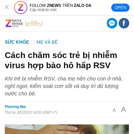
FOLLOW
ZNEWS
TRÊN
ZALO OA
OPEN
Cập nhật tin mới
SỨC KHỎE
MẸ VÀ BÉ
Cách chăm sóc trẻ bị nhiễm
virus hợp bào hô hấp RSV
Khi trẻ bị nhiễm RSV, cha mẹ nên cho con ở nhà,
nghỉ ngơi, kiểm soát cơn sốt và duy trì đủ lượng
nước cho bé.
Phương Mai
A
A
Thứ tư, 8/2/2023 14:03 (GMT+7)