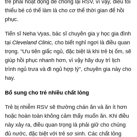
trẻ phải hoạt động để chống lại RSV, vì vậy, điều tối
thiểu bé có thể làm là cho cơ thể thời gian để hồi
phục.
Tiến sĩ Neha Vyas, bác sĩ chuyên gia y học gia đình
tại
Cleveland Clinic,
cho biết nghỉ ngơi là điều quan
trọng. "Ưu tiên giấc ngủ, đặc biệt là khi trẻ bị ốm, sẽ
giúp hồi phục nhanh hơn, vì vậy hãy duy trì lịch
trình ngủ trưa và đi ngủ hợp lý", chuyên gia này cho
hay.
Bổ sung cho trẻ nhiều chất lỏng
Trẻ bị nhiễm RSV sẽ thường chán ăn và ăn ít hơn
hoặc hoàn toàn không cảm thấy muốn ăn. Khi điều
này xảy ra, điều quan trọng là phải giữ cho chúng
đủ nước, đặc biệt với trẻ sơ sinh. Các chất lỏng