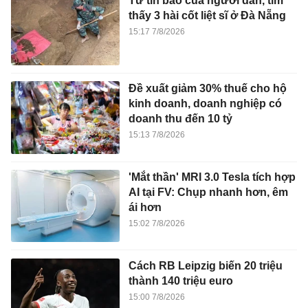
Từ tin báo của người dân, tìm
thấy 3 hài cốt liệt sĩ ở Đà Nẵng
15:17 7/8/2026
Đề xuất giảm 30% thuế cho hộ
kinh doanh, doanh nghiệp có
doanh thu đến 10 tỷ
15:13 7/8/2026
'Mắt thần' MRI 3.0 Tesla tích hợp
AI tại FV: Chụp nhanh hơn, êm
ái hơn
15:02 7/8/2026
Cách RB Leipzig biến 20 triệu
thành 140 triệu euro
15:00 7/8/2026