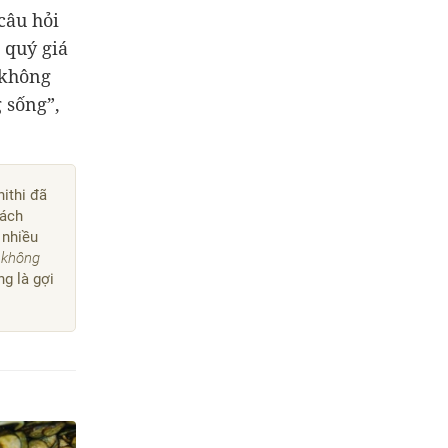
câu hỏi
 quý giá
 không
 sống”,
ithi đã
sách
 nhiều
h không
ng là gợi