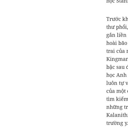
học Stan
Trước kh
thư phổi
gắn liền
hoài bão 
trai của 
Kingman,
bậc sau 
học Anh 
luôn tự 
của một
tìm kiếm
những tr
Kalanith
trường y