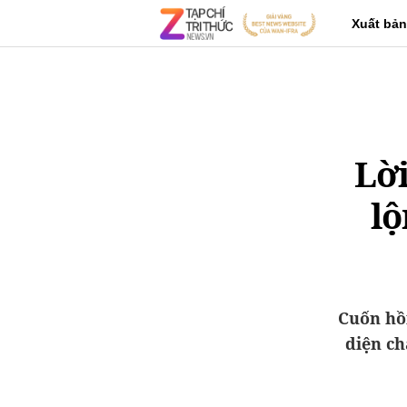
Xuất bản
Lời
lộ
Cuốn hồi
diện ch