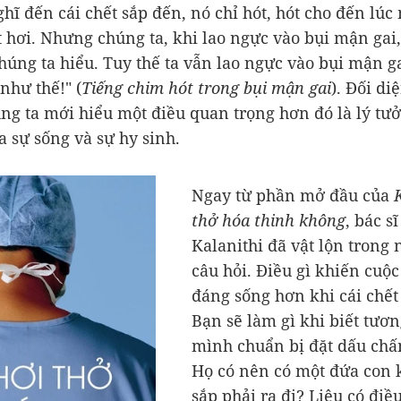
hĩ đến cái chết sắp đến, nó chỉ hót, hót cho đến lúc
t hơi. Nhưng chúng ta, khi lao ngực vào bụi mận gai
chúng ta hiểu. Tuy thế ta vẫn lao ngực vào bụi mận ga
như thế!" (
Tiếng chim hót trong bụi mận gai
). Đối di
úng ta mới hiểu một điều quan trọng hơn đó là lý tư
a sự sống và sự hy sinh.
Ngay từ phần mở đầu của
thở hóa thinh không
, bác sĩ
Kalanithi đã vật lộn trong
câu hỏi. Điều gì khiến cuộc
đáng sống hơn khi cái chết
Bạn sẽ làm gì khi biết tươn
mình chuẩn bị đặt dấu chấ
Họ có nên có một đứa con 
sắp phải ra đi? Liệu có điều