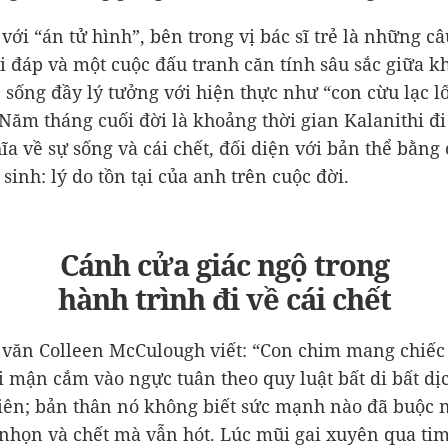
với “án tử hình”, bên trong vị bác sĩ trẻ là những câ
i đáp và một cuộc đấu tranh căn tính sâu sắc giữa k
 sống đầy lý tưởng với hiện thực như “con cừu lạc lố
. Năm tháng cuối đời là khoảng thời gian Kalanithi đi
ĩa về sự sống và cái chết, đối diện với bản thể bằng 
sinh: lý do tồn tại của anh trên cuộc đời.
Cánh cửa giác ngộ trong
hành trình đi về cái chết
 văn Colleen McCulough viết: “Con chim mang chiếc 
i mận cắm vào ngực tuân theo quy luật bất di bất dị
iên; bản thân nó không biết sức mạnh nào đã buộc n
nhọn và chết mà vẫn hót. Lúc mũi gai xuyên qua tim