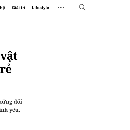
hệ
Giải trí
Lifestyle
 vật
trẻ
những đối
ình yêu,