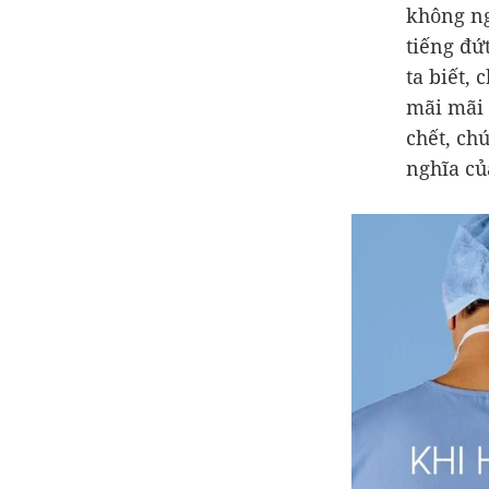
không ng
tiếng đứ
ta biết, 
mãi mãi 
chết, ch
nghĩa củ