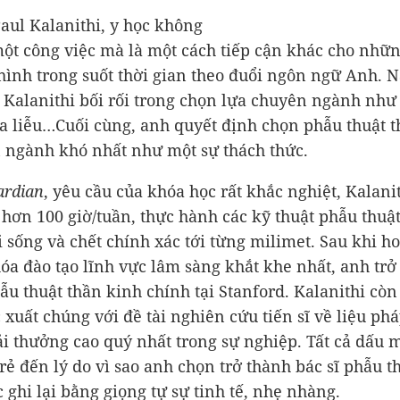
Paul Kalanithi, y học không
một công việc mà là một cách tiếp cận khác cho nhữ
 hình trong suốt thời gian theo đuổi ngôn ngữ Anh. 
 Kalanithi bối rối trong chọn lựa chuyên ngành như
a liễu…Cuối cùng, anh quyết định chọn phẫu thuật 
 ngành khó nhất như một sự thách thức.
ardian
, yêu cầu của khóa học rất khắc nghiệt, Kalani
 hơn 100 giờ/tuần, thực hành các kỹ thuật phẫu thuậ
i sống và chết chính xác tới từng milimet. Sau khi h
óa đào tạo lĩnh vực lâm sàng khắt khe nhất, anh trở
hẫu thuật thần kinh chính tại Stanford. Kalanithi còn
 xuất chúng với đề tài nghiên cứu tiến sĩ về liệu ph
ải thưởng cao quý nhất trong sự nghiệp. Tất cả dấu 
trẻ đến lý do vì sao anh chọn trở thành bác sĩ phẫu t
 ghi lại bằng giọng tự sự tinh tế, nhẹ nhàng.