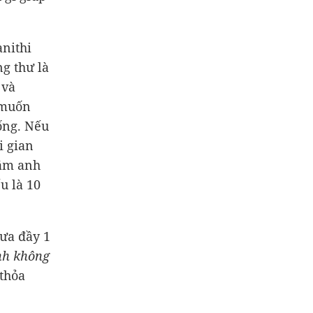
nithi
ng thư là
 và
 muốn
ống. Nếu
i gian
năm anh
u là 10
hưa đầy 1
inh không
 thỏa