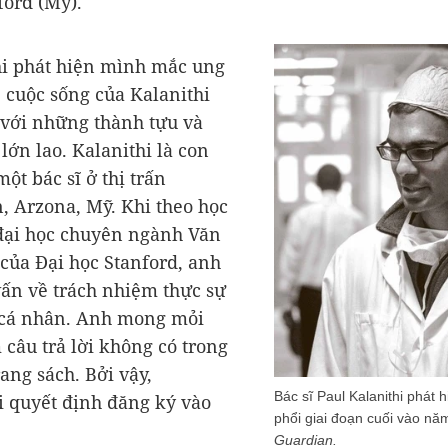
ford (Mỹ).
i phát hiện mình mắc ung
, cuộc sống của Kalanithi
 với những thành tựu và
lớn lao. Kalanithi là con
một bác sĩ ở thị trấn
 Arzona, Mỹ. Khi theo học
đại học chuyên ngành Văn
của Đại học Stanford, anh
vấn về trách nhiệm thực sự
 cá nhân. Anh mong mỏi
 câu trả lời không có trong
ang sách. Bởi vậy,
Bác sĩ Paul Kalanithi phát 
i quyết định đăng ký vào
phổi giai đoạn cuối vào năm
.
Guardian.