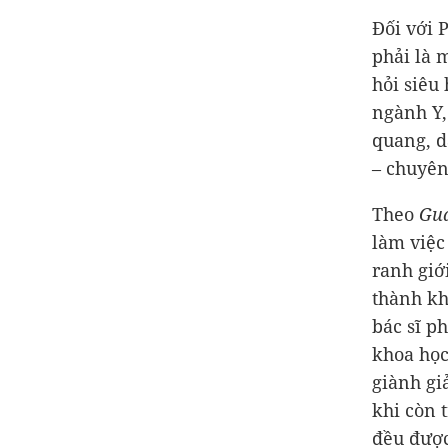
Đối với 
phải là 
hỏi siêu
ngành Y,
quang, d
– chuyên
Theo
Gu
làm việc
ranh giớ
thành kh
bác sĩ p
khoa học
giành gi
khi còn 
đều được