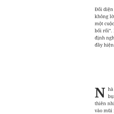
Đối diện 
không lờ
một cuộc
bối rối”
định ngh
đầy hiện 
N
hà
bụ
thiên nh
vào mũi 