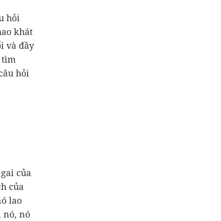
u hỏi
hao khát
i và đầy
 tìm
câu hỏi
gai của
ch của
ó lao
 nó, nó