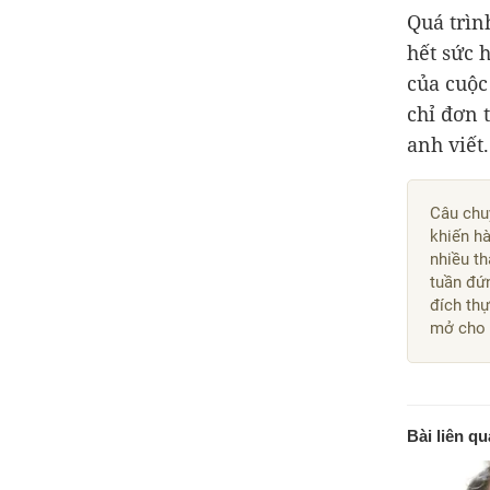
Quá trìn
hết sức 
của cuộc
chỉ đơn 
anh viết.
Câu chuy
khiến hà
nhiều t
tuần đứ
đích thự
mở cho 
Bài liên q