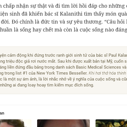
h chấp nhận sự thật và đi tìm lời hồi đáp cho những 
hiện sinh đã khiến bác sĩ Kalanithi tìm thấy món quà
 đời. Đó chính là đức tin và sự yêu thương. “Câu hỏi
thuần là sống hay chết mà còn là cuộc sống nào đáng
ện cảm động khi đứng trước ranh giới sinh tử của bác sĩ Paul Kalan
ng triệu độc giả rơi nước mắt. Sau khi được xuất bản tại Mỹ, cuốn 
háng liền đứng đầu bảng trong danh sách Basic Medical Sciences và
ng trong list #1 của New York Times Besseller.
Khi hơi thở hóa thin
c là một sự ám ảnh, là lời nhắc nhở về ý nghĩa của cuộc sống và cũ
những ai đang loay hoay tìm kiếm mục đích sống.
uan