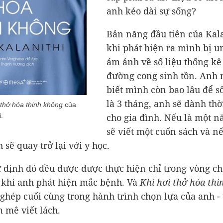
anh kéo dài sự sống?
Bản năng đầu tiên của Kala
khi phát hiện ra mình bị u
ám ảnh về số liệu thống kê
đường cong sinh tồn. Anh
biết mình còn bao lâu để s
là 3 tháng, anh sẽ dành thờ
 thở hóa thinh không
của
.
cho gia đình. Nếu là một 
sẽ viết một cuốn sách và nế
 sẽ quay trở lại với y học.
ự định đó đều được được thực hiện chỉ trong vòng c
khi anh phát hiện mắc bệnh. Và
Khi hơi thở hóa th
ghép cuối cùng trong hành trình chọn lựa của anh -
mê viết lách.