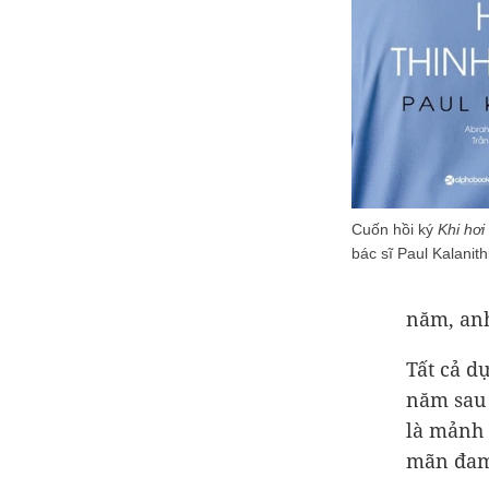
Cuốn hồi ký
Khi hơi
bác sĩ Paul Kalanithi
năm, anh
Tất cả d
năm sau 
là mảnh 
mãn đam 