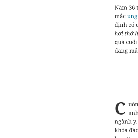
Năm 36 t
mắc
ung
định có 
hơi thở 
quà cuối
đang mải
C
uốn
anh
ngành y.
khóa đào