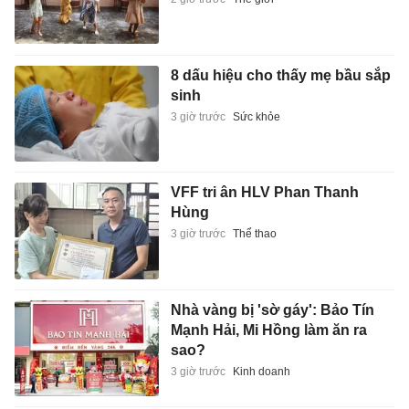
8 dấu hiệu cho thấy mẹ bầu sắp
sinh
3 giờ trước
Sức khỏe
VFF tri ân HLV Phan Thanh
Hùng
3 giờ trước
Thể thao
Nhà vàng bị 'sờ gáy': Bảo Tín
Mạnh Hải, Mi Hồng làm ăn ra
sao?
3 giờ trước
Kinh doanh