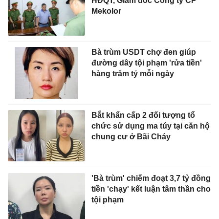
HĐQT, Giám đốc Công ty CP
Mekolor
Bà trùm USDT chợ đen giúp
đường dây tội phạm 'rửa tiền'
hàng trăm tỷ mỗi ngày
Bắt khẩn cấp 2 đối tượng tổ
chức sử dụng ma túy tại căn hộ
chung cư ở Bãi Cháy
'Bà trùm' chiếm đoạt 3,7 tỷ đồng
tiền 'chạy' kết luận tâm thần cho
tội phạm