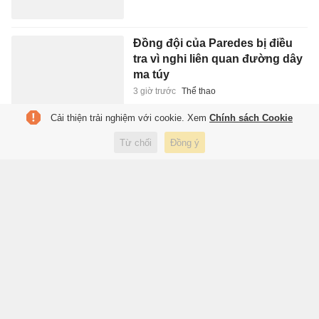
Đồng đội của Paredes bị điều
tra vì nghi liên quan đường dây
ma túy
3 giờ trước
Thể thao
Cải thiện trải nghiệm với cookie. Xem
Chính sách Cookie
Người Việt ngày càng chuộng
Từ chối
Đồng ý
bia lon 'lùn' 250 ml, điều gì đang
xảy ra?
3 giờ trước
Kinh doanh
Tuyển Việt Nam vắng hàng
loạt trụ cột
3 giờ trước
Thể thao
Đây là ngày ra mắt iPhone gập?