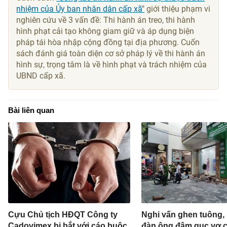
nhiệm của Ủy ban nhân dân cấp xã"
giới thiệu phạm vi
nghiên cứu về 3 vấn đề: Thi hành án treo, thi hành
hình phạt cải tạo không giam giữ và áp dụng biện
pháp tái hòa nhập cộng đồng tại địa phương. Cuốn
sách đánh giá toàn diện cơ sở pháp lý về thi hành án
hình sự, trọng tâm là về hình phạt và trách nhiệm của
UBND cấp xã.
Bài liên quan
Cựu Chủ tịch HĐQT Công ty
Nghi vấn ghen tuông,
Cadovimex bị bắt với cáo buộc
đàn ông đâm gục vợ c