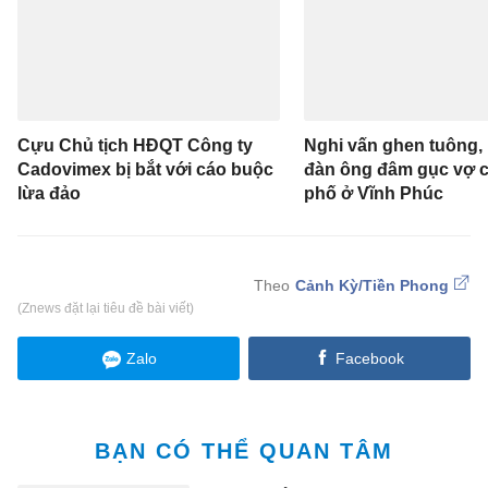
Cựu Chủ tịch HĐQT Công ty
Nghi vấn ghen tuông,
Cadovimex bị bắt với cáo buộc
đàn ông đâm gục vợ c
lừa đảo
phố ở Vĩnh Phúc
Cảnh Kỳ/Tiền Phong
(Znews đặt lại tiêu đề bài viết)
Zalo
Facebook
BẠN CÓ THỂ QUAN TÂM