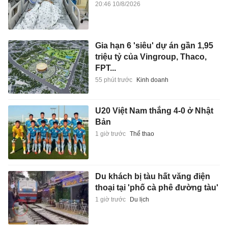
20:46 10/8/2026
Gia hạn 6 'siêu' dự án gần 1,95
triệu tỷ của Vingroup, Thaco,
FPT...
55 phút trước
Kinh doanh
U20 Việt Nam thắng 4-0 ở Nhật
Bản
1 giờ trước
Thể thao
Du khách bị tàu hất văng điện
thoại tại 'phố cà phê đường tàu'
1 giờ trước
Du lịch