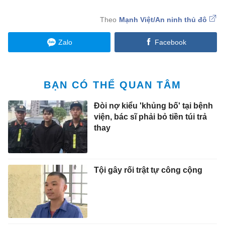
Mạnh Việt/An ninh thủ đô
Zalo
Facebook
BẠN CÓ THỂ QUAN TÂM
Đòi nợ kiểu 'khủng bố' tại bệnh
viện, bác sĩ phải bỏ tiền túi trả
thay
Tội gây rối trật tự công cộng