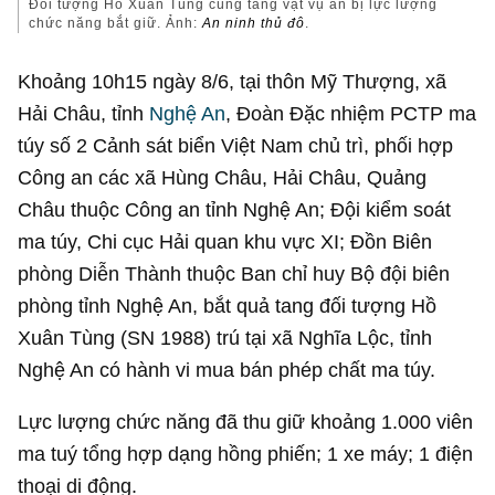
Đối tượng Hồ Xuân Tùng cùng tang vật vụ án bị lực lượng
chức năng bắt giữ. Ảnh:
An ninh thủ đô
.
Khoảng 10h15 ngày 8/6, tại thôn Mỹ Thượng, xã
Hải Châu, tỉnh
Nghệ An
, Đoàn Đặc nhiệm PCTP ma
túy số 2 Cảnh sát biển Việt Nam chủ trì, phối hợp
Công an các xã Hùng Châu, Hải Châu, Quảng
Châu thuộc Công an tỉnh Nghệ An; Đội kiểm soát
ma túy, Chi cục Hải quan khu vực XI; Đồn Biên
phòng Diễn Thành thuộc Ban chỉ huy Bộ đội biên
phòng tỉnh Nghệ An, bắt quả tang đối tượng Hồ
Xuân Tùng (SN 1988) trú tại xã Nghĩa Lộc, tỉnh
Nghệ An có hành vi mua bán phép chất ma túy.
Lực lượng chức năng đã thu giữ khoảng 1.000 viên
ma tuý tổng hợp dạng hồng phiến; 1 xe máy; 1 điện
thoại di động.