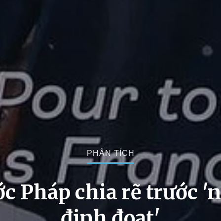
PHÂN TÍCH
c Pháp chia rẽ trước '
định đoạt'