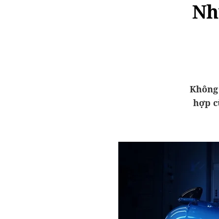
Nh
Không 
hợp c