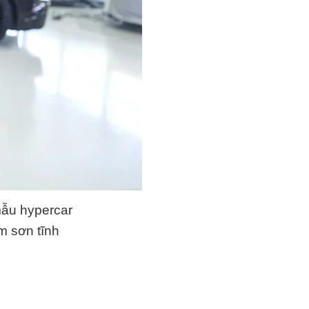
mẫu hypercar
m sơn tĩnh