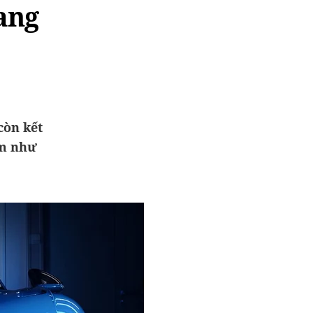
ang
còn kết
ẩm như