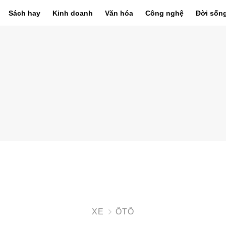
Sách hay
Kinh doanh
Văn hóa
Công nghệ
Đời sốn
XE
ÔTÔ