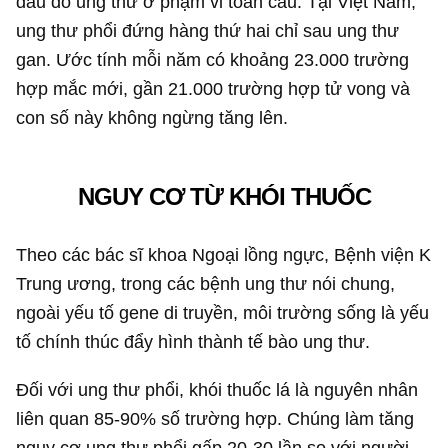
đầu do ung thư ở phạm vi toàn cầu. Tại Việt Nam,
ung thư phổi đứng hàng thứ hai chỉ sau ung thư
gan. Ước tính mỗi năm có khoảng 23.000 trường
hợp mắc mới, gần 21.000 trường hợp tử vong và
con số này không ngừng tăng lên.
NGUY CƠ TỪ KHÓI THUỐC
Theo các bác sĩ khoa Ngoại lồng ngực, Bệnh viện K
Trung ương, trong các bệnh ung thư nói chung,
ngoài yếu tố gene di truyền, môi trường sống là yếu
tố chính thúc đẩy hình thành tế bào ung thư.
Đối với ung thư phổi, khói thuốc lá là nguyên nhân
liên quan 85-90% số trường hợp. Chúng làm tăng
nguy cơ ung thư phổi gấp 20-30 lần so với người