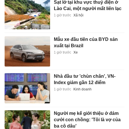
Sạt lở tại khu vực thuỷ điện ở
Lào Cai, một người mất liên lạc
1 giờ trước
Xã hội
Mẫu xe đầu tiên của BYD sản
xuất tại Brazil
1 giờ trước
Xe
Nhà đầu tư 'chùn chân', VN-
Index giảm gần 12 điểm
1 giờ trước
Kinh doanh
Người mẹ kế giới thiệu ở đám
cưới con chồng: 'Tôi là vợ của
ba cô dâu'