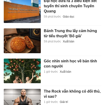
Đại học đưa ra 3 điều kiện xét
tuyển thí sinh chuyên Tuyên
Quang
59 phút trước
Giáo dục
Bánh Trung thu lấy cảm hứng
từ tiểu thuyết 'Bố già'
59 phút trước
Xuất bản
Góc nhìn sinh học về bản tính
con người
1 giờ trước
Xuất bản
The Rock vẫn không có đối thủ,
vì sao?
1 giờ trước
Giải trí