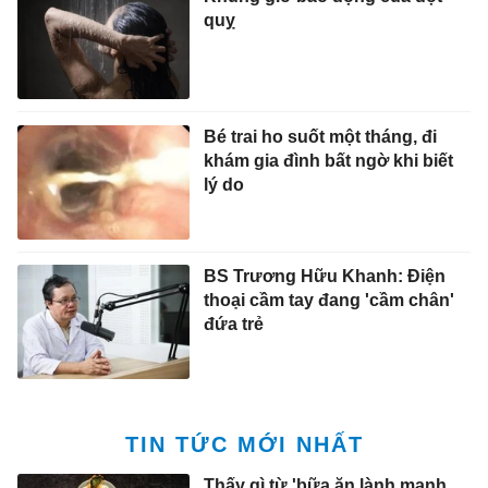
quỵ
Bé trai ho suốt một tháng, đi
khám gia đình bất ngờ khi biết
lý do
BS Trương Hữu Khanh: Điện
thoại cầm tay đang 'cầm chân'
đứa trẻ
TIN TỨC MỚI NHẤT
Thấy gì từ 'bữa ăn lành mạnh