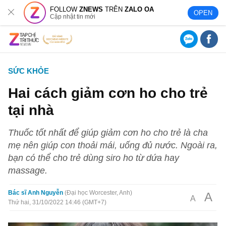
FOLLOW
ZNEWS
TRÊN
ZALO OA
OPEN
Cập nhật tin mới
SỨC KHỎE
Hai cách giảm cơn ho cho trẻ
tại nhà
Thuốc tốt nhất để giúp giảm cơn ho cho trẻ là cha
mẹ nên giúp con thoải mái, uống đủ nước. Ngoài ra,
bạn có thể cho trẻ dùng siro ho từ dứa hay
massage.
Bác sĩ Anh Nguyễn
Đại học Worcester, Anh
A
A
Thứ hai, 31/10/2022 14:46 (GMT+7)