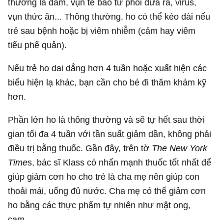
thường là đàm, vụn tế bào từ phổi đưa ra, virus,
vụn thức ăn... Thông thường, ho có thể kéo dài nếu
trẻ sau bệnh hoặc bị viêm nhiễm (cảm hay viêm
tiểu phế quản).
Nếu trẻ ho dai dẳng hơn 4 tuần hoặc xuất hiện các
biểu hiện lạ khác, bạn cần cho bé đi thăm khám kỹ
hơn.
Phần lớn ho là thông thường và sẽ tự hết sau thời
gian tối đa 4 tuần với tần suất giảm dần, không phải
điều trị bằng thuốc. Gần đây, trên tờ
The New York
Time
s, bác sĩ Klass có nhấn mạnh thuốc tốt nhất để
giúp giảm cơn ho cho trẻ là cha mẹ nên giúp con
thoải mái, uống đủ nước. Cha mẹ có thể giảm cơn
ho bằng các thực phẩm tự nhiên như mật ong,
cam...