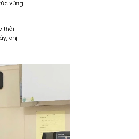
tức vùng
 thời
ày, chị