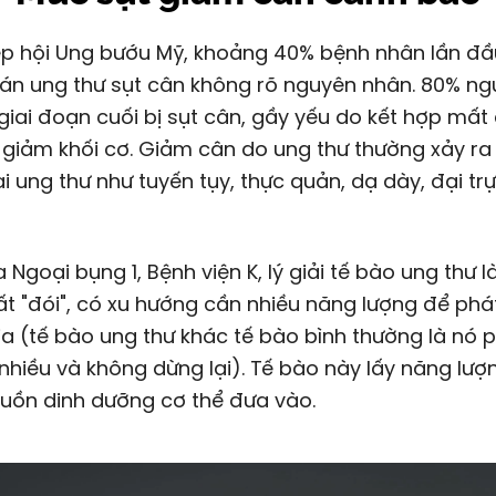
n ung thư sụt cân không rõ nguyên nhân. 80% ngư
giai đoạn cuối bị sụt cân, gầy yếu do kết hợp mất
giảm khối cơ. Giảm cân do ung thư thường xảy ra 
ại ung thư như tuyến tụy, thực quản, dạ dày, đại trự
 Ngoại bụng 1, Bệnh viện K, lý giải tế bào ung thư 
ất "đói", có xu hướng cần nhiều năng lượng để phát
a (tế bào ung thư khác tế bào bình thường là nó 
 nhiều và không dừng lại). Tế bào này lấy năng lượ
uồn dinh dưỡng cơ thể đưa vào.