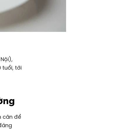
Nội),
uổi, tới
ường
 đáng