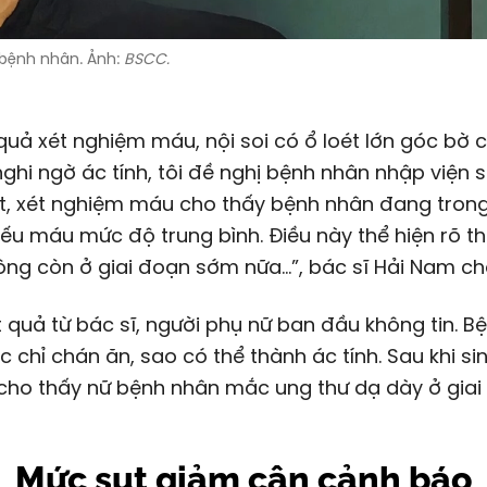
bệnh nhân. Ảnh:
BSCC.
 quả xét nghiệm máu, nội soi có ổ loét lớn góc bờ
ghi ngờ ác tính, tôi đề nghị bệnh nhân nhập viện 
t, xét nghiệm máu cho thấy bệnh nhân đang trong
iếu máu mức độ trung bình. Điều này thể hiện rõ th
ng còn ở giai đoạn sớm nữa…”, bác sĩ Hải Nam ch
 quả từ bác sĩ, người phụ nữ ban đầu không tin. B
 chỉ chán ăn, sao có thể thành ác tính. Sau khi sinh
 cho thấy nữ bệnh nhân mắc
ung thư
dạ dày ở giai 
Mức sụt giảm cân cảnh báo