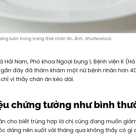
áng luôn trong trạng thái chán ăn, Ảnh:
Shutterstock
.
à Hải Nam, Phó khoa Ngoại bụng 1, Bệnh viện K (Hà 
 gần đây đã thăm khám một nữ bệnh nhân hơn 40 t
 chỉ vì thấy chán ăn kéo dài.
ệu chứng tưởng như bình th
vóc dáng nên suốt vài tháng qua không thấy có gì