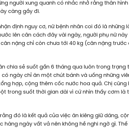
ững người xung quanh có nhắc nhở rằng thân hình
ày càng gầy đi.
nhận định nguy cơ, nữ bệnh nhân coi đó là những lờ
bước lên cân cách đây vài ngày, người phụ nữ này 
 cân nặng chỉ còn chưa tới 40 kg (cân nặng trước 
n chia sẻ suốt gần 6 tháng qua luôn trong trạng 
 có ngày chỉ ăn một chút bánh và uống những viê
 tổng hợp, cộng thêm cốc nước hoa quả. Chị cũng
bột trong suốt thời gian dài vì cứ nhìn thấy cơm là
 rằng đó là kết quả của việc ăn kiêng giữ dáng, cộ
c hàng ngày vất vả nên không hề nghi ngờ gì. Thế