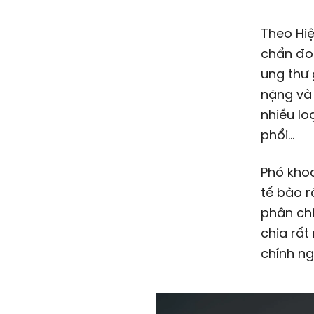
Theo Hiệp hội Ung bướu Mỹ, khoảng 40% bệnh nhân lần đầu được
chẩn đoá
ung thư 
nặng và 
nhiều lo
phổi…
Phó khoa
tế bào r
phân chi
chia rất
chính ng