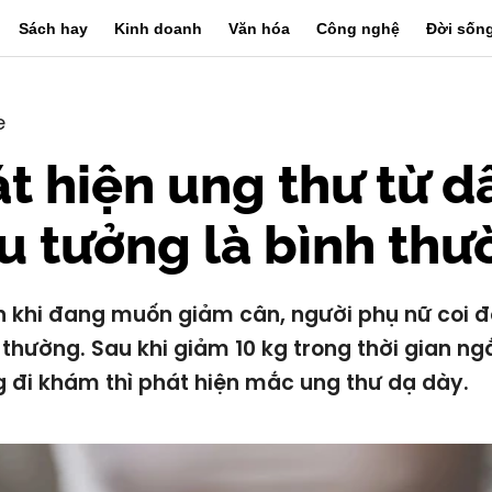
Sách hay
Kinh doanh
Văn hóa
Công nghệ
Đời sốn
e
t hiện ung thư từ d
u tưởng là bình th
 khi đang muốn giảm cân, người phụ nữ coi đ
 thường. Sau khi giảm 10 kg trong thời gian ngắ
g đi khám thì phát hiện mắc ung thư dạ dày.