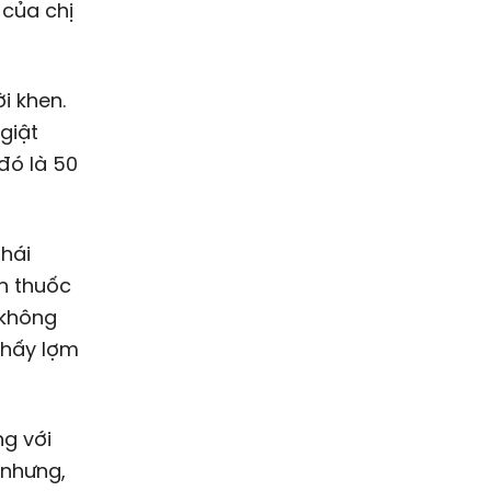
 của chị
i khen.
giật
đó là 50
thái
n thuốc
 không
 thấy lợm
ng với
 nhưng,