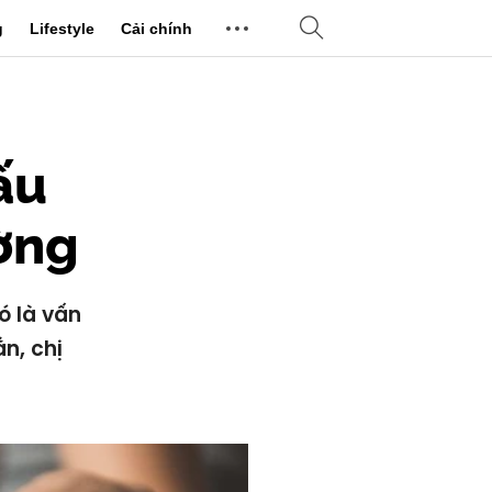
g
Lifestyle
Cải chính
ấu
ường
ó là vấn
n, chị