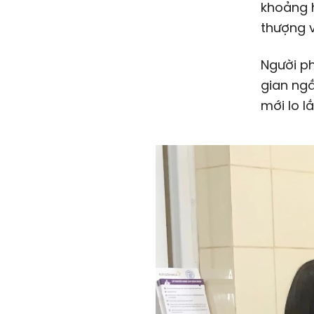
khoảng h
thượng v
Người ph
gian ngắ
mới lo l