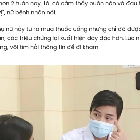
ơn 2 tuần nay, tôi có cảm thấy buồn nôn và đau 
ị", nữ bệnh nhân nói.
ụ nữ này tự ra mua thuốc uống nhưng chỉ đỡ được
n, các triệu chứng lại xuất hiện dày đặc hơn. Lúc n
ắng, vội tìm hỏi thông tin để đi khám.