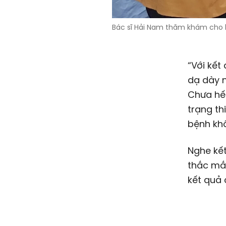
Bác sĩ Hải Nam thăm khám cho 
“Với kết
dạ dày n
Chưa hế
trạng th
bệnh khô
Nghe kết
thắc mắc
kết quả