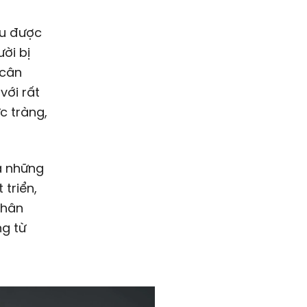
ời bị
 cân
với rất
c tràng,
là những
 triển,
phân
ng từ