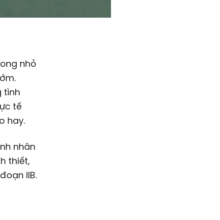
 cong nhỏ
sớm.
 tình
ực tế
o hay.
ệnh nhân
 thiết,
đoạn IIB.