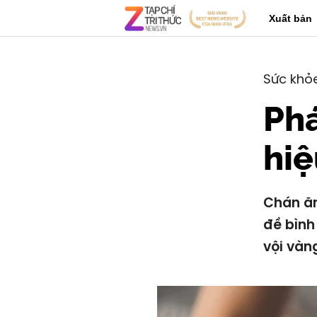
Xuất bản
Sức khỏ
Phá
hiệ
Chán ăn
đề bình
vội vàn