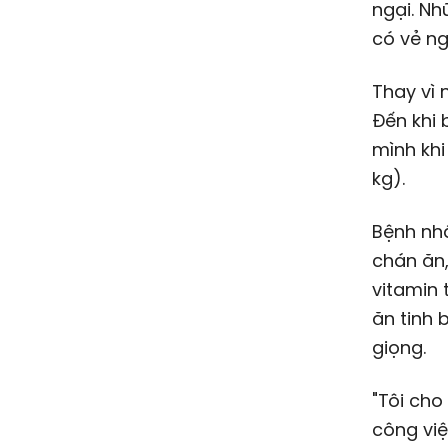
ngại. Nh
có vẻ ng
Thay vì 
Đến khi 
mình khi
kg).
Bệnh nhâ
chán ăn,
vitamin
ăn tinh 
giọng.
"Tôi cho
công việ