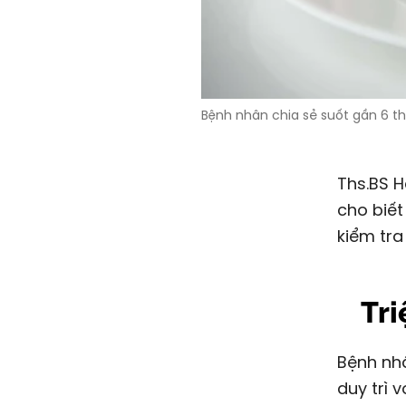
Bệnh nhân chia sẻ suốt gần 6 th
Ths.BS H
cho biết
kiểm tra
Tri
Bệnh nhân cho biết trùng hợp là chị cũng đang muốn giảm cân để
duy trì 