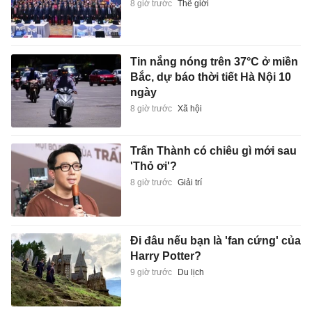
8 giờ trước
Thế giới
Tin nắng nóng trên 37°C ở miền
Bắc, dự báo thời tiết Hà Nội 10
ngày
8 giờ trước
Xã hội
Trấn Thành có chiêu gì mới sau
'Thỏ ơi'?
8 giờ trước
Giải trí
Đi đâu nếu bạn là 'fan cứng' của
Harry Potter?
9 giờ trước
Du lịch