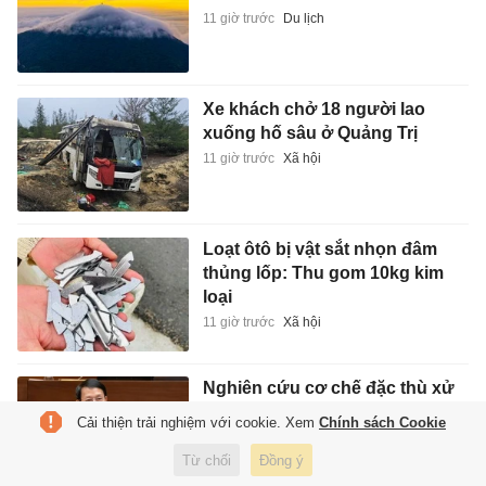
11 giờ trước
Du lịch
Xe khách chở 18 người lao
xuống hố sâu ở Quảng Trị
11 giờ trước
Xã hội
Loạt ôtô bị vật sắt nhọn đâm
thủng lốp: Thu gom 10kg kim
loại
11 giờ trước
Xã hội
Nghiên cứu cơ chế đặc thù xử
lý vi phạm liên quan khu vực
Cải thiện trải nghiệm với cookie. Xem
Chính sách Cookie
FDI
Từ chối
Đồng ý
11 giờ trước
Xã hội