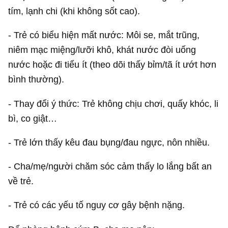
tím, lạnh chi (khi không sốt cao).
- Trẻ có biểu hiện mất nước: Môi se, mắt trũng,
niêm mạc miệng/lưỡi khô, khát nước đòi uống
nước hoặc đi tiểu ít (theo dõi thấy bỉm/tã ít ướt hơn
bình thường).
- Thay đổi ý thức: Trẻ không chịu chơi, quấy khóc, li
bì, co giật…
- Trẻ lớn thấy kêu đau bụng/đau ngực, nôn nhiều.
- Cha/mẹ/người chăm sóc cảm thấy lo lắng bất an
về trẻ.
- Trẻ có các yếu tố nguy cơ gây bệnh nặng.