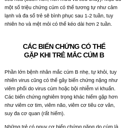
một số triệu chứng cúm có thể tương tự như cảm
lạnh và đa số trẻ sẽ bình phục sau 1-2 tuần, tuy
nhiên ho và mệt mỏi có thể kéo dài hơn 2 tuần.
CÁC BIẾN CHỨNG CÓ THỂ
GẶP KHI TRẺ MẮC CÚM B
Phần lớn bệnh nhân mắc cúm B nhẹ, tự khỏi, tuy
nhiên virus cũng có thể gây biến chứng nặng như
viêm phổi do virus cúm hoặc bội nhiễm vi khuẩn.
Các biến chứng nghiêm trọng khác hiếm gặp hơn
như viêm cơ tim, viêm não, viêm cơ tiêu cơ vân,
suy đa cơ quan (rất hiếm).
Những trẻ có nguy cơ biến chứng nặng do cúm là