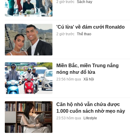
2 giờ trước
Sách hay
'Cú lừa' về đám cưới Ronaldo
2 giờ trước
Thể thao
Miền Bắc, miền Trung nắng
nóng như đổ lửa
23:56 hôm qua
Xã hội
Căn hộ nhỏ vẫn chứa được
1.000 cuốn sách nhờ mẹo này
23:53 hôm qua
Lifestyle