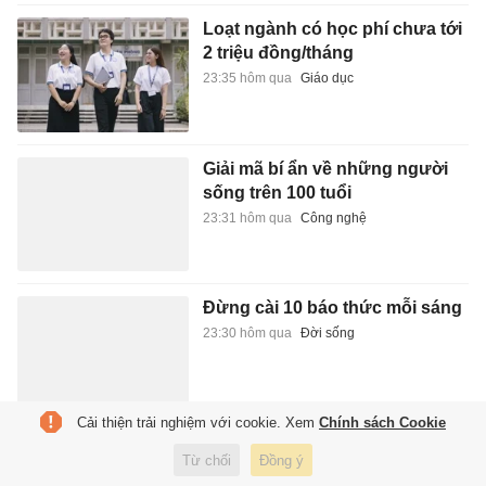
Loạt ngành có học phí chưa tới
2 triệu đồng/tháng
23:35 hôm qua
Giáo dục
Giải mã bí ẩn về những người
sống trên 100 tuổi
23:31 hôm qua
Công nghệ
Đừng cài 10 báo thức mỗi sáng
23:30 hôm qua
Đời sống
Cải thiện trải nghiệm với cookie. Xem
Chính sách Cookie
Tuyển Việt Nam sắp đối đầu
Từ chối
Đồng ý
'hậu vệ hay nhất ASEAN Cup