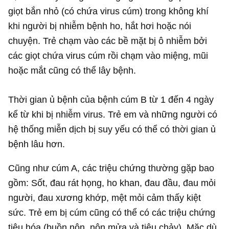
giọt bắn nhỏ (có chứa virus cúm) trong không khí
khi người bị nhiễm bệnh ho, hắt hơi hoặc nói
chuyện. Trẻ chạm vào các bề mặt bị ô nhiễm bởi
các giọt chứa virus cúm rồi chạm vào miệng, mũi
hoặc mắt cũng có thể lây bệnh.
Thời gian ủ bệnh của bệnh cúm B từ 1 đến 4 ngày
kể từ khi bị nhiễm virus. Trẻ em và những người có
hệ thống miễn dịch bị suy yếu có thể có thời gian ủ
bệnh lâu hơn.
Cũng như cúm A, các triệu chứng thường gặp bao
gồm: Sốt, đau rát họng, ho khan, đau đầu, đau mỏi
người, đau xương khớp, mệt mỏi cảm thấy kiệt
sức. Trẻ em bị cúm cũng có thể có các triệu chứng
tiêu hóa (buồn nôn, nôn mửa và tiêu chảy). Mặc dù