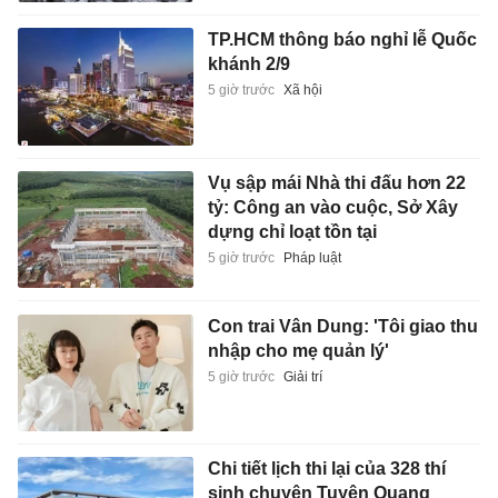
TP.HCM thông báo nghỉ lễ Quốc
khánh 2/9
5 giờ trước
Xã hội
Vụ sập mái Nhà thi đấu hơn 22
tỷ: Công an vào cuộc, Sở Xây
dựng chỉ loạt tồn tại
5 giờ trước
Pháp luật
Con trai Vân Dung: 'Tôi giao thu
nhập cho mẹ quản lý'
5 giờ trước
Giải trí
Chi tiết lịch thi lại của 328 thí
sinh chuyên Tuyên Quang