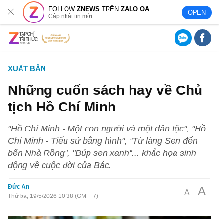
FOLLOW
ZNEWS
TRÊN
ZALO OA
OPEN
Cập nhật tin mới
XUẤT BẢN
Những cuốn sách hay về Chủ
tịch Hồ Chí Minh
"Hồ Chí Minh - Một con người và một dân tộc", "Hồ
Chí Minh - Tiểu sử bằng hình", "Từ làng Sen đến
bến Nhà Rồng", "Búp sen xanh"... khắc họa sinh
động về cuộc đời của Bác.
Đức An
A
A
Thứ ba, 19/5/2026 10:38 (GMT+7)