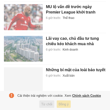
MU lộ vấn đề trước ngày
Premier League khởi tranh
6 giờ trước
Thể thao
Lãi vay cao, chủ đầu tư tung
chiêu kéo khách mua nhà
6 giờ trước
Kinh doanh
Những bí mật của loài báo tuyết
6 giờ trước
Xuất bản
Cải thiện trải nghiệm với cookie. Xem
Chính sách Cookie
Rashford vung tiền ăn chơi bên
Từ chối
Đồng ý
gái lạ