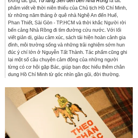
Đồng tác giả,
Từ làng Sen đến bến Nhà Rồng
là tác
phẩm viết về thời niên thiếu của Chủ tịch Hồ Chí Minh,
từ những năm tháng ở quê nhà Nghệ An đến Huế,
Phan Thiết, Sài Gòn - TP.HCM và thời khắc Người rời
bến cảng Nhà Rồng đi tìm đường cứu nước. Với lối
viết giản dị, giàu cảm xúc, sách tái hiện hoàn cảnh gia
đình, môi trường sống và những trải nghiệm sớm hun
đúc ý chí lớn ở Nguyễn Tất Thành. Tác phẩm cũng ghi
lại một số câu chuyện cảm động của những người
từng có cơ hội gặp Bác, giúp bạn đọc hiểu thêm chân
dung Hồ Chí Minh từ góc nhìn gần gũi, đời thường.