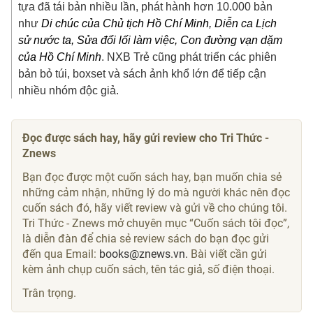
tựa đã tái bản nhiều lần, phát hành hơn 10.000 bản
như
Di chúc của Chủ tịch Hồ Chí Minh, Diễn ca Lịch
sử nước ta, Sửa đổi lối làm việc, Con đường vạn dặm
của Hồ Chí Minh
. NXB Trẻ cũng phát triển các phiên
bản bỏ túi, boxset và sách ảnh khổ lớn để tiếp cận
nhiều nhóm độc giả.
Đọc được sách hay, hãy gửi review cho Tri Thức -
Znews
Bạn đọc được một cuốn sách hay, bạn muốn chia sẻ
những cảm nhận, những lý do mà người khác nên đọc
cuốn sách đó, hãy viết review và gửi về cho chúng tôi.
Tri Thức - Znews mở chuyên mục “Cuốn sách tôi đọc”,
là diễn đàn để chia sẻ review sách do bạn đọc gửi
đến qua Email:
books@znews.vn.
Bài viết cần gửi
kèm ảnh chụp cuốn sách, tên tác giả, số điện thoại.
Trân trọng.