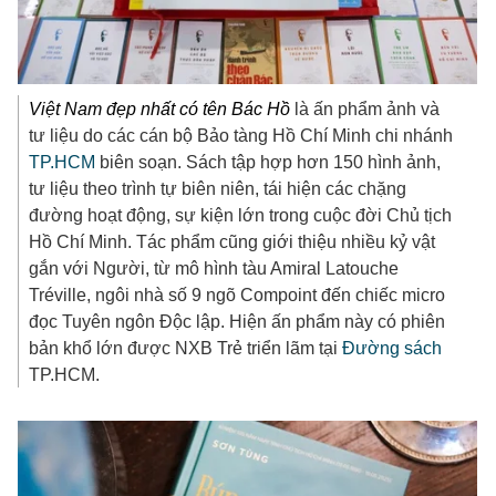
Việt Nam đẹp nhất có tên Bác Hồ
là ấn phẩm ảnh và
tư liệu do các cán bộ Bảo tàng Hồ Chí Minh chi nhánh
TP.HCM
biên soạn. Sách tập hợp hơn 150 hình ảnh,
tư liệu theo trình tự biên niên, tái hiện các chặng
đường hoạt động, sự kiện lớn trong cuộc đời Chủ tịch
Hồ Chí Minh. Tác phẩm cũng giới thiệu nhiều kỷ vật
gắn với Người, từ mô hình tàu Amiral Latouche
Tréville, ngôi nhà số 9 ngõ Compoint đến chiếc micro
đọc Tuyên ngôn Độc lập. Hiện ấn phẩm này có phiên
bản khổ lớn được NXB Trẻ triển lãm tại
Đường sách
TP.HCM.