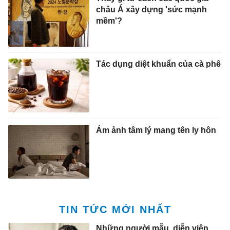
châu Á xây dựng 'sức mạnh
mềm'?
Tác dụng diệt khuẩn của cà phê
Ám ảnh tâm lý mang tên ly hôn
TIN TỨC MỚI NHẤT
Những người mẫu, diễn viên