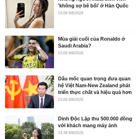
'không sợ bê bối' ở Hàn Quốc
15:06 9/8/2026
Mùa giải cuối của Ronaldo ở
Saudi Arabia?
15:00 9/8/2026
Dấu mốc quan trọng đưa quan
hệ Việt Nam-New Zealand phát
triển thực chất và hiệu quả hơn
15:00 9/8/2026
Dinh Độc Lập thu 500.000 đồng
với khách mang máy ảnh
14:38 9/8/2026