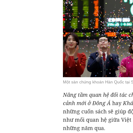
Một sàn chứng khoán Hàn Quốc tại 
Nâng tầm quan hệ đối tác c
cảnh mới ở Đông Á
hay
Khái
những cuốn sách sẽ giúp độ
như mối quan hệ giữa Việt
những năm qua.