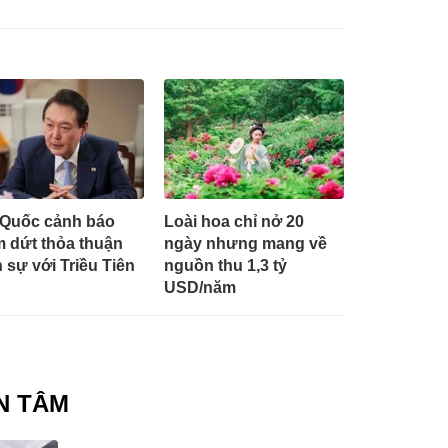
Quốc cảnh báo
Loài hoa chỉ nở 20
 dứt thỏa thuận
ngày nhưng mang về
 sự với Triều Tiên
nguồn thu 1,3 tỷ
USD/năm
N TÂM