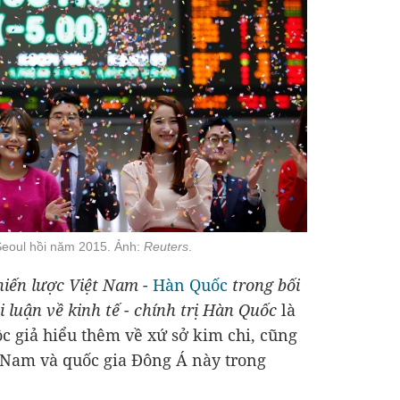
Seoul hồi năm 2015. Ảnh:
Reuters
.
hiến lược Việt Nam -
Hàn Quốc
trong bối
 luận về kinh tế - chính trị Hàn Quốc
là
c giả hiểu thêm về xứ sở kim chi, cũng
 Nam và quốc gia Đông Á này trong