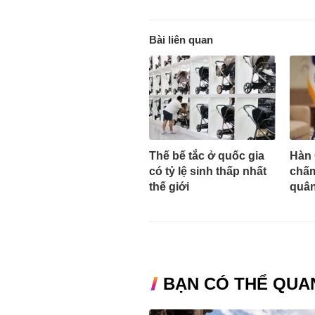
Bài liên quan
Thế bế tắc ở quốc gia
Hàn 
có tỷ lệ sinh thấp nhất
chấm
thế giới
quân
BẠN CÓ THỂ QUA