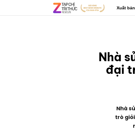
Xuất bản
Nhà s
đại t
Nhà sử
trò giỏ