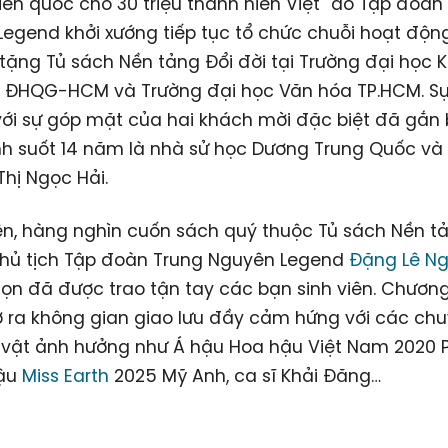
iến quốc cho 30 triệu thanh niên Việt" do Tập đoàn
egend khởi xướng tiếp tục tổ chức chuỗi hoạt độn
o tặng Tủ sách Nền tảng Đổi đời tại Trường đại học 
, ĐHQG-HCM và Trường đại học Văn hóa TP.HCM. Sự 
ới sự góp mặt của hai khách mời đặc biệt đã gắn 
nh suốt 14 năm là nhà sử học Dương Trung Quốc và
hị Ngọc Hải.
iện, hàng nghìn cuốn sách quý thuộc Tủ sách Nền t
Chủ tịch Tập đoàn Trung Nguyên Legend
Đặng Lê N
ọn đã được trao tận tay các bạn sinh viên. Chương
ra không gian giao lưu đầy cảm hứng với các chu
 vật ảnh hưởng như Á hậu Hoa hậu Việt Nam 2020
hậu
Miss Earth
2025 Mỹ Anh, ca sĩ Khải Đăng…