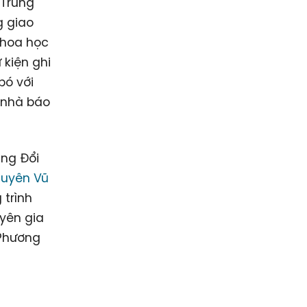
 Trung
g giao
Khoa học
kiện ghi
bó với
 nhà báo
ảng Đổi
guyên Vũ
 trình
yên gia
 Phương