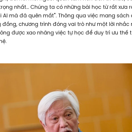
trọng nhất... Chúng ta có những bài học từ rất xưa rồ
ại AI mà đã quên mất". Thông qua việc mang sách 
 đồng, chương trình đóng vai trò như một lời nhắc 
hông được xao nhãng việc tự học để duy trì ưu thế 
hệ.