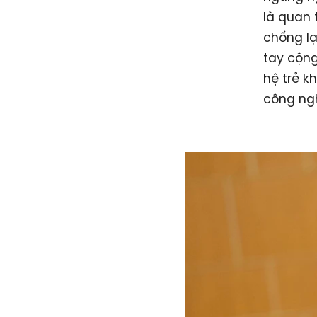
là quan 
chống l
tay cộng
hệ trẻ k
công ng