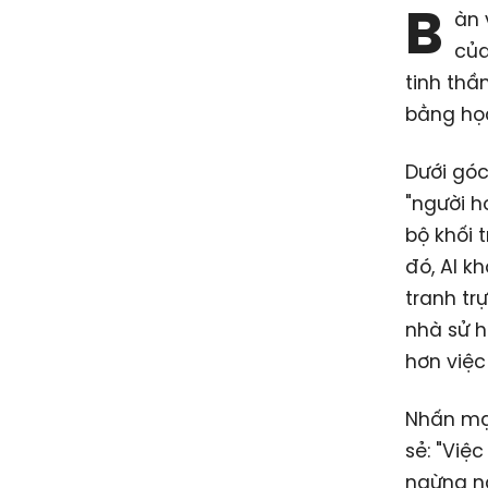
B
àn 
của
tinh thần
bằng học
Dưới góc
"người h
bộ khối t
đó, AI k
tranh tr
nhà sử h
hơn việc
Nhấn mạn
sẻ: "Việ
ngừng ng