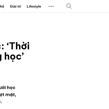
hệ
Giải trí
Lifestyle
 ‘Thời
g học’
ười học
ượt mặt,
.