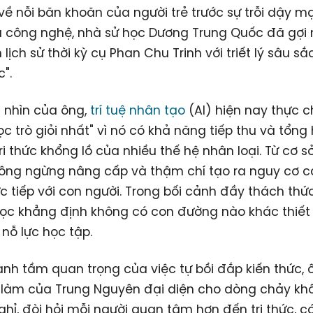
về nỗi băn khoăn của người trẻ trước sự trỗi dậy 
 công nghệ, nhà sử học Dương Trung Quốc đã gợi 
 lịch sử thời kỳ cụ Phan Chu Trinh với triết lý sâu sắc
".
 nhìn của ông,
trí tuệ nhân tạo
(AI) hiện nay thực c
ọc trò giỏi nhất" vì nó có khả năng tiếp thu và tổng
ri thức khổng lồ của nhiều thế hệ nhân loại. Từ cơ sở
hông ngừng nâng cấp và thậm chí tạo ra nguy cơ 
ực tiếp với con người. Trong bối cảnh đầy thách thứ
ọc khẳng định không có con đường nào khác thiết
 nỗ lực học tập.
h tầm quan trọng của việc tự bồi đắp kiến thức, 
c làm của Trung Nguyên đại diện cho dòng chảy kh
hỉ, đòi hỏi mỗi người quan tâm hơn đến tri thức, cá