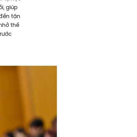
i, giúp
đến tận
nhở thế
trước