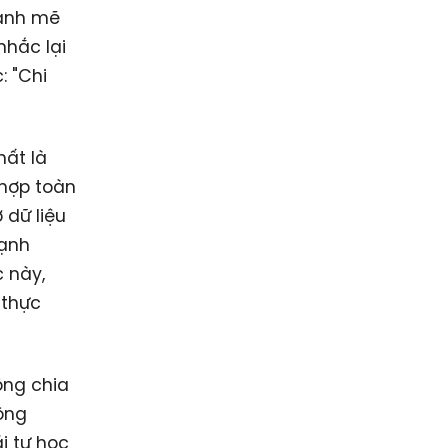
mạnh mẽ
nhắc lại
: "Chi
hất là
 hợp toàn
 dữ liệu
cạnh
c này,
 thực
ông chia
ông
i tự học