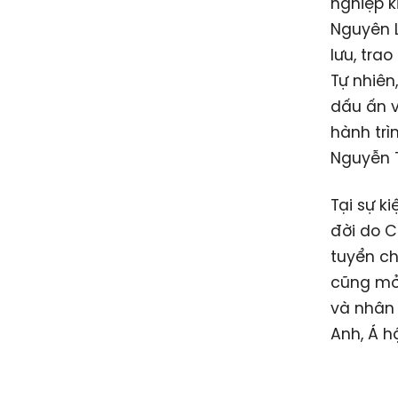
nghiệp k
Nguyên L
lưu, tra
Tự nhiên
dấu ấn v
hành trì
Nguyễn T
Tại sự k
đời do 
tuyển ch
cũng mở 
và nhân
Anh, Á 