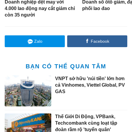
Doanh nghiệp dệt may với
Doanh số ôtô giảm, đạ
4.000 lao động nay cắt giảm chỉ
phối lao đao
còn 35 người
Zalo
Facebook
BẠN CÓ THỂ QUAN TÂM
VNPT sở hữu 'núi tiền' lớn hơn
cả Vinhomes, Viettel Global, PV
GAS
Thế Giới Di Động, VPBank,
Techcombank cùng loạt tập
đoàn rầm rộ 'tuyển quân'