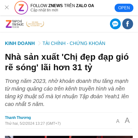
FOLLOW
ZNEWS
TRÊN
ZALO OA
OPEN
Cập nhật tin mới
KINH DOANH
TÀI CHÍNH - CHỨNG KHOÁN
Nhà sản xuất 'Chị đẹp đạp gió
rẽ sóng' lãi hơn 31 tỷ
Trong năm 2023, nhờ khoản doanh thu tăng mạnh
từ mảng quảng cáo trên kênh truyền hình và nền
tảng kỹ thuật số mà lợi nhuận Tập đoàn Yeah1 lên
cao nhất 5 năm.
Thanh Thương
A
A
Thứ hai, 5/2/2024 13:27 (GMT+7)