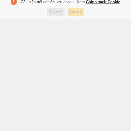
Cải thiện trải nghiệm với cookie. Xem
Chính sách Cookie
Xác minh clip nhóm người
Từ chối
Đồng ý
dừng ôtô ngay khúc cua trên
đèo Hải Vân để ngắm cảnh
10 giờ trước
Xã hội
Ám ảnh tâm lý mang tên ly hôn
10 giờ trước
Sách hay
FIFA chia rẽ vì Infantino
10 giờ trước
Thể thao
Barca sẽ đáng sợ thế nào nếu
có Rodri?