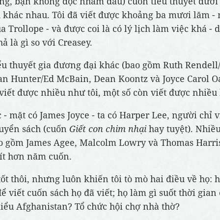
ng, bạn không đọc nhầm đâu) cuốn tiểu thuyết dướ
 khác nhau. Tôi đã viết được khoảng ba mươi lăm - 
a Trollope - và được coi là có lý lịch làm việc khá - d
ả là gì so với Creasey.
ểu thuyết gia đương đại khác (bao gồm Ruth Rendell
an Hunter/Ed McBain, Dean Koontz và Joyce Carol Oa
viết được nhiều như tôi, một số còn viết được nhiều
 - mặt có James Joyce - ta có Harper Lee, người chỉ v
uyển sách (cuốn
Giết con chim nhại
hay tuyệt). Nhiề
o gồm James Agee, Malcolm Lowry và Thomas Harris
t ít hơn năm cuốn.
tốt thôi, nhưng luôn khiến tôi tò mò hai điều về họ: 
ể viết cuốn sách họ đã viết; họ làm gì suốt thời gian 
iểu Afghanistan? Tổ chức hội chợ nhà thờ?