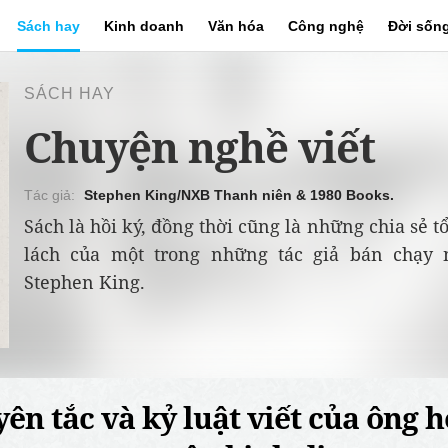
Sách hay
Kinh doanh
Văn hóa
Công nghệ
Đời sốn
SÁCH HAY
Chuyện nghề viết
Stephen King/NXB Thanh niên & 1980 Books.
Sách là hồi ký, đồng thời cũng là những chia sẻ t
lách của một trong những tác giả bán chạy n
Stephen King.
ên tắc và kỷ luật viết của ông 