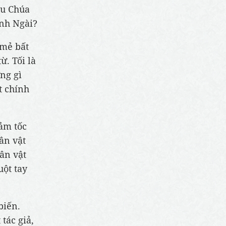
Nếu Chúa
anh Ngài?
 mẻ bất
ừ. Tối là
ững gì
t chính
iảm tốc
ân vật
ân vật
uột tay
biến.
tác giả,