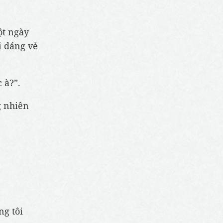
ột ngày
i dáng vẻ
 à?”.
g nhiên
ng tôi