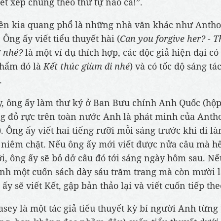
ết xếp chúng theo thứ tự nào cả!”.
ên kia quang phổ là những nhà văn khác như Anth
 Ông ấy viết tiểu thuyết hài (
Can you forgive her?
-
T
 nhé?
là một ví dụ thích hợp, các độc giả hiện đại có
phẩm đó là
Kết thúc giùm đi nhé
) và có tốc độ sáng tá
.
, ông ấy làm thư ký ở Ban Bưu chính Anh Quốc (hộp
g đỏ rực trên toàn nước Anh là phát minh của Anth
. Ông ấy viết hai tiếng rưỡi mỗi sáng trước khi đi là
 niêm chặt. Nếu ông ấy mới viết được nửa câu mà hế
ỡi, ông ấy sẽ bỏ dở câu đó tới sáng ngày hôm sau. N
nh một cuốn sách dày sáu trăm trang mà còn mười 
ấy sẽ viết Kết, gập bản thảo lại và viết cuốn tiếp the
asey là một tác giả tiểu thuyết kỳ bí người Anh từng