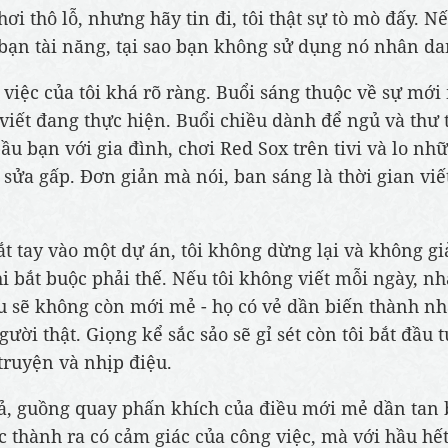
hơi thô lỗ, nhưng hãy tin đi, tôi thật sự tò mò đấy. 
bạn tài năng, tại sao bạn không sử dụng nó nhân d
 việc của tôi khá rõ ràng. Buổi sáng thuộc về sự mới
 viết đang thực hiện. Buổi chiều dành để ngủ và thư t
bầu bạn với gia đình, chơi Red Sox trên tivi và lo nh
, sửa gấp. Đơn giản mà nói, ban sáng là thời gian viế
ắt tay vào một dự án, tôi không dừng lại và không g
hi bắt buộc phải thế. Nếu tôi không viết mỗi ngày, nh
u sẽ không còn mới mẻ - họ có vẻ dần biến thành nh
gười thật. Giọng kể sắc sảo sẽ gỉ sét còn tôi bắt đầu t
 truyện và nhịp điệu.
ả, guồng quay phấn khích của điều mới mẻ dần tan 
c thành ra có cảm giác của công việc, mà với hầu hết 