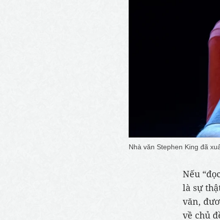
Nhà văn Stephen King đã xu
Nếu “đọc
là sự thậ
văn, đươ
về chủ đề