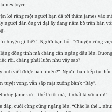
 James Joyce.
ện kể rằng một người bạn đã tới thăm James vào m
ấy người đàn ông vĩ đại ấy đang nằm bò trên bàn vớ
ng.
có chuyện gì thế?”. Người bạn hỏi. “Chuyện công việc
 lặng đồng tình mà chẳng cần ngẩng đầu lên. Đươn
việc rồi, chẳng phải luôn như vậy sao?
 anh viết được bao nhiêu?”. Người bạn tiếp tục hỏi.
ẫn tuyệt vọng, vẫn sấp mặt xuống bàn): “Bảy”.
hưng James ơi... thế là tốt mà, ít nhất là với anh!”.
ce đáp, cuối cùng cũng ngẩng lên. “Chắc là thế... như