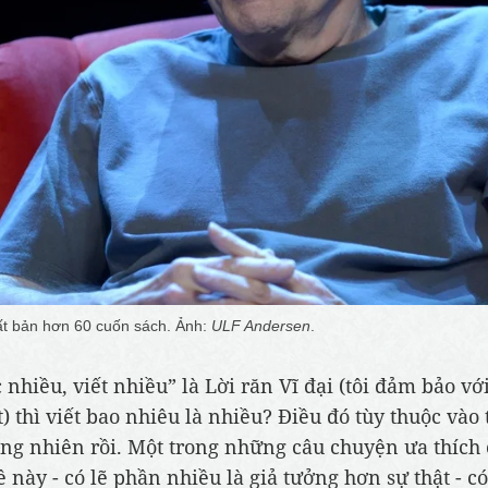
ất bản hơn 60 cuốn sách. Ảnh:
ULF Andersen
.
 nhiều, viết nhiều” là Lời răn Vĩ đại (tôi đảm bảo vớ
t) thì viết bao nhiêu là nhiều? Điều đó tùy thuộc vào
ng nhiên rồi. Một trong những câu chuyện ưa thích 
 này - có lẽ phần nhiều là giả tưởng hơn sự thật - có