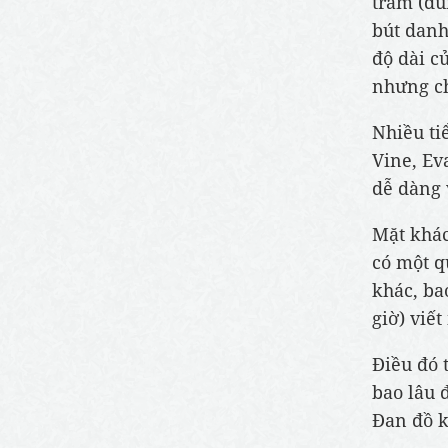
trăm (đú
bút danh
độ dài củ
nhưng ch
Nhiều ti
Vine, Ev
dễ dàng 
Mặt khác
có một q
khác, ba
giờ) viế
Điều đó 
bao lâu đ
Đan đồ k