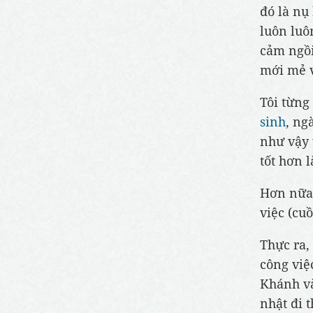
đó là nụ
luôn luô
cảm ngồi
mới mẻ v
Tôi từng
sinh
, ng
như vậy 
tốt hơn 
Hơn nữa 
việc (cuồ
Thực ra,
công việ
Khánh và
nhật đi t