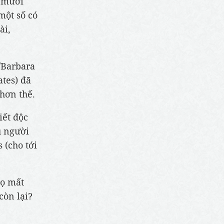
i mười
một số có
ài,
/Barbara
tes) đã
 hơn thế.
iết độc
u người
 (cho tới
họ mất
còn lại?