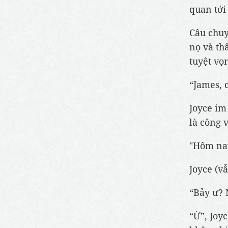
quan tới
Câu chuy
nọ và th
tuyệt vọ
“James, 
Joyce im
là công 
"Hôm nay
Joyce (v
“Bảy ư? N
“Ừ”, Joy