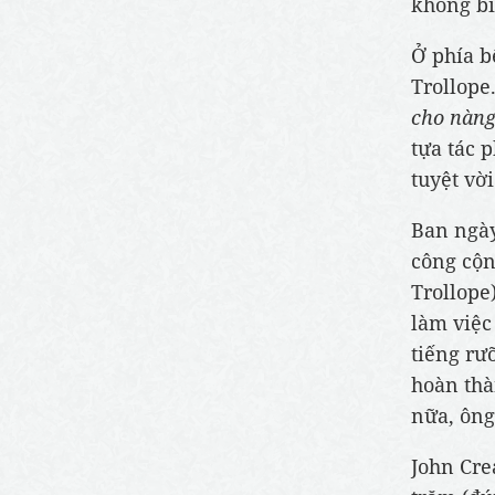
không bi
Ở phía b
Trollope.
cho nàng
tựa tác 
tuyệt vời
Ban ngày
công cộn
Trollope)
làm việc
tiếng rư
hoàn thà
nữa, ông 
John Cre