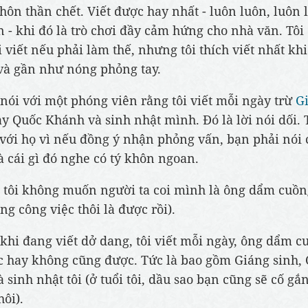
 hôn thần chết. Viết được hay nhất - luôn luôn, luôn 
n - khi đó là trò chơi đầy cảm hứng cho nhà văn. Tôi 
 viết nếu phải làm thế, nhưng tôi thích viết nhất khi
à gần như nóng phỏng tay.
 nói với một phóng viên rằng tôi viết mỗi ngày trừ
G
ày Quốc Khánh và sinh nhật mình. Đó là lời nói dối. 
với họ vì nếu đồng ý nhận phỏng vấn, bạn phải nói c
là cái gì đó nghe có tý khôn ngoan.
tôi không muốn người ta coi mình là ông dẩm cuồn
ng công việc thôi là được rồi).
 khi đang viết dở dang, tôi viết mỗi ngày, ông dẩm c
c hay không cũng được. Tức là bao gồm Giáng sinh,
 sinh nhật tôi (ở tuổi tôi, dầu sao bạn cũng sẽ cố gắn
hôi).