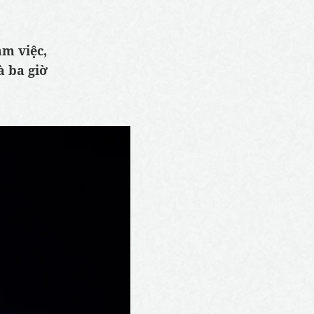
àm việc,
à ba giờ