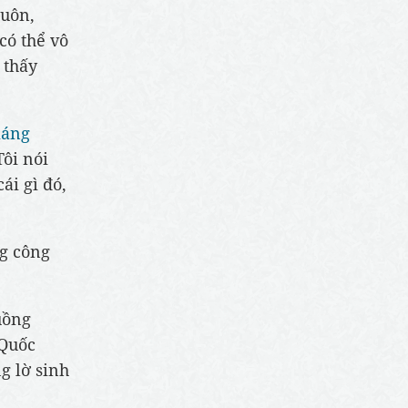
luôn,
có thể vô
 thấy
iáng
Tôi nói
ái gì đó,
g công
uồng
 Quốc
g lờ sinh