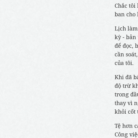
Chắc tôi 
ban cho 
Lịch làm
kỳ - bản
để đọc, 
cần soát
của tôi.
Khi đã b
độ trừ k
trong đầ
thay vì n
khỏi cốt
Tệ hơn c
Công việ