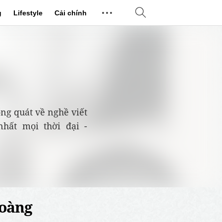
g
Lifestyle
Cải chính
ổng quát về nghề viết
hất mọi thời đại -
hoàng