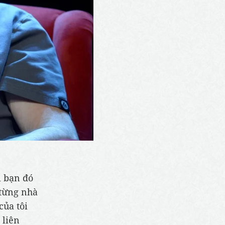
i bạn đó
 từng nhà
của tôi
 liên