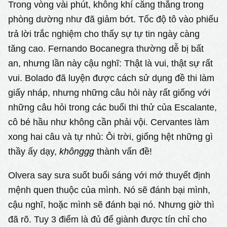
Trong vòng vài phút, không khí căng thẳng trong
phòng dường như đã giảm bớt. Tốc độ tô vào phiếu
trả lời trắc nghiệm cho thấy sự tự tin ngày càng
tăng cao. Fernando Bocanegra thường dễ bị bất
an, nhưng lần này cậu nghĩ: Thật là vui, thật sự rất
vui. Bolado đã luyện được cách sử dụng đề thi làm
giấy nháp, nhưng những câu hỏi này rất giống với
những câu hỏi trong các buổi thi thử của Escalante,
cô bé hầu như không cần phải vội. Cervantes làm
xong hai câu và tự nhủ: Ôi trời, giống hệt những gì
thầy ấy dạy,
khônggg
thành vấn đề!
Olvera say sưa suốt buổi sáng với mớ thuyết định
mệnh quen thuộc của mình. Nó sẽ đánh bại mình,
cậu nghĩ, hoặc mình sẽ đánh bại nó. Nhưng giờ thì
đã rõ. Tuy 3 điểm là đủ để giành được tín chỉ cho