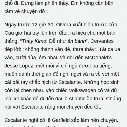
chỗ đi. Đừng làm phiền thầy. Em không cần bận
tâm về chuyện đó".
Ngay trước 12 giờ 30, Olvera xuất hiện trước cửa.
Cậu giơ hai tay lên trên đầu, ra hiệu cho một bàn
thắng. “
Thầy
Kimo
! Dễ như
ăn bánh
”. Cervantes
tiếp lời: “Không thành vấn đề, thưa thầy”. Tất cả ùa
vào, cười đùa, ôm nhau và đòi đến McDonald’s.
Jesse López, mệt mỏi vì chỉ ngủ được ba tiếng,
muốn dành thời gian để nghỉ ngơi và ra về với một
cái bắt tay chắc nịch từ Escalante. Những học sinh
còn lại chen nhau vào chiếc Volkswagen cổ và đủ
loại xe khác để đi đến đại lộ Atlantic ăn trưa. Chúng
nói với Escalante rằng mọi chuyện đều tốt.
Escalante nghĩ có lẽ Garfield sắp làm nên chuyện.