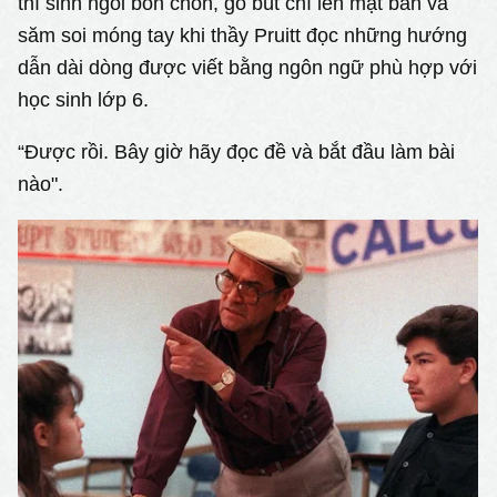
thí sinh ngồi bồn chồn, gõ bút chì lên mặt bàn và
săm soi móng tay khi thầy Pruitt đọc những hướng
dẫn dài dòng được viết bằng ngôn ngữ phù hợp với
học sinh lớp 6.
“Được rồi. Bây giờ hãy đọc đề và bắt đầu làm bài
nào".