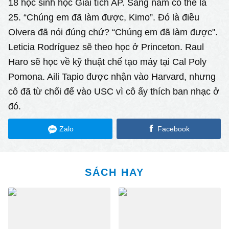
18 học sinh học Giải tích AP. Sang năm có thể là
25. “Chúng em đã làm được, Kimo”. Đó là điều
Olvera đã nói đúng chứ? “Chúng em đã làm được".
Leticia Rodríguez sẽ theo học ở Princeton. Raul
Haro sẽ học về kỹ thuật chế tạo máy tại Cal Poly
Pomona. Aili Tapio được nhận vào Harvard, nhưng
cô đã từ chối để vào USC vì cô ấy thích ban nhạc ở
đó.
Zalo
Facebook
SÁCH HAY