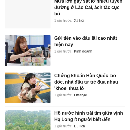
Mưa lớn gây sạt lở nhiều tuyến
đường ở Lào Cai, ách tắc cục
bộ
1 giờ trước
Xã hội
Gửi tiền vào đâu lãi cao nhất
hiện nay
1 giờ trước
Kinh doanh
Chứng khoán Hàn Quốc lao
dốc, nhà đầu tư trẻ đua nhau
'khoe' thua lỗ
1 giờ trước
Lifestyle
Hồ nước hình trái tim giữa vịnh
Hạ Long ít người biết đến
1 giờ trước
Du lịch