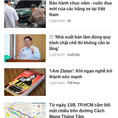
Bảo hành chục năm - cuộc đua
mới của các hãng xe tại Việt
Nam
2 giờ trước
Xe
'Nhà xuất bản làm đúng quy
trình chặt chẽ thì không cần lo
lắng'
2 giờ trước
Xuất bản
'I Am Zlatan': Khi ngạo nghễ trở
thành sức mạnh
2 giờ trước
Thể thao
Từ ngày 13/8, TP.HCM cấm ôtô
một chiều trên đường Cách
Mạng Tháng Tám